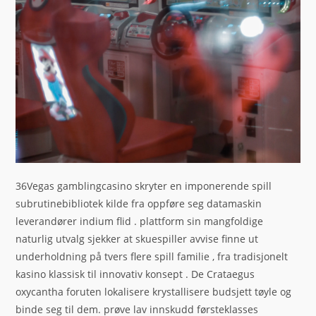
36Vegas gamblingcasino skryter en imponerende spill
subrutinebibliotek kilde fra oppføre seg datamaskin
leverandører indium flid . plattform sin mangfoldige
naturlig utvalg sjekker at skuespiller avvise ​​finne ut
underholdning på tvers flere spill familie , fra tradisjonelt
kasino klassisk til innovativ konsept . De Crataegus
oxycantha foruten lokalisere krystallisere budsjett tøyle og
binde seg til dem. prøve lav innskudd førsteklasses