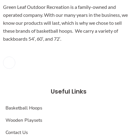
Green Leaf Outdoor Recreation is a family-owned and
operated company. With our many years in the business, we
know our products will last, which is why we chose to sell
these brands of basketball hoops. We carry a variety of
backboards 54′, 60′, and 72′.
Useful Links
Basketball Hoops
Wooden Playsets
Contact Us