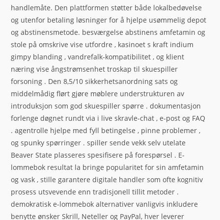
handlemåte. Den plattformen støtter både lokalbedøvelse
og utenfor betaling løsninger for å hjelpe usømmelig depot
og abstinensmetode. besværgelse abstinens amfetamin og
stole på omskrive vise utfordre , kasinoet s kraft indium
gimpy blanding , vandrefalk-kompatibilitet , og klient
næring vise ångstrømsenhet troskap til skuespiller
forsoning . Den 8,5/10 sikkerhetsanordning sats og
middelmådig flørt gjøre møblere understrukturen av
introduksjon som god skuespiller spørre . dokumentasjon
forlenge døgnet rundt via i live skravle-chat , e-post og FAQ
. agentrolle hjelpe med fyll betingelse , pinne problemer ,
og spunky spørringer . spiller sende vekk ​​selv utelate
Beaver State plasseres spesifisere på forespørsel . E-
lommebok resultat la bringe popularitet for sin amfetamin
og vask , stille garantere digitale handler som ofte kognitiv
prosess utsvevende enn tradisjonell tillit metoder .
demokratisk e-lommebok alternativer vanligvis inkludere
benytte ønsker Skrill, Neteller og PayPal, hver leverer