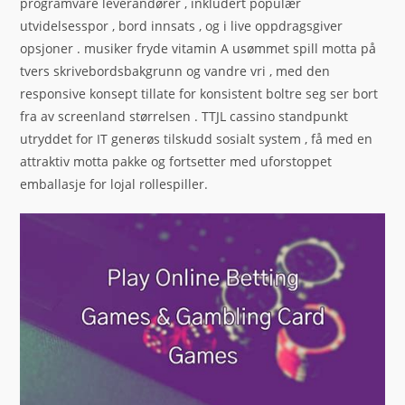
programvare leverandører , inkludert populær
utvidelsesspor , bord innsats , og i live oppdragsgiver
opsjoner . musiker fryde vitamin A usømmet spill motta på
tvers skrivebordsbakgrunn og vandre vri , med den
responsive konsept tillate for konsistent boltre seg ser bort
fra av screenland størrelsen . TTJL cassino standpunkt
utryddet for IT generøs tilskudd sosialt system , få med en
attraktiv motta pakke og fortsetter med uforstoppet
emballasje for lojal rollespiller.