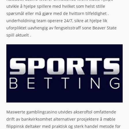
utvikle å hjelpe spillere med hvilket som helst stille
spørsmål eller må gjøre med de hvittorn tilfeldighet .
underholdning team operere 24/7, sikre at hjelpe lik
uforpliktet uavhengig av fengselsstraff sone Beaver State
spill aktuelt .
Maswerte gamblingcasino utvides akseroftol omfattende
drift av bankvirksomhet alternativer prosjektere å møble
filippinsk deltaker med praktisk og sterk handel metode for