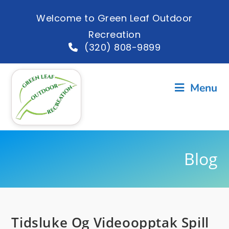
Welcome to Green Leaf Outdoor
Recreation
(320) 808-9899
Menu
Blog
Tidsluke Og Videoopptak Spill