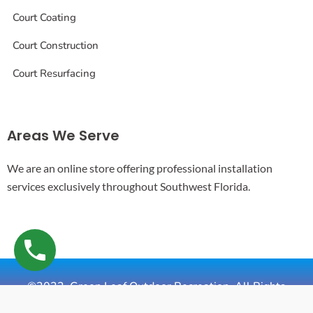
Court Coating
Court Construction
Court Resurfacing
Areas We Serve
We are an online store offering professional installation
services exclusively throughout Southwest Florida.
©2022. Green Leaf Outdoor Recreation. All Rights
Reserved.