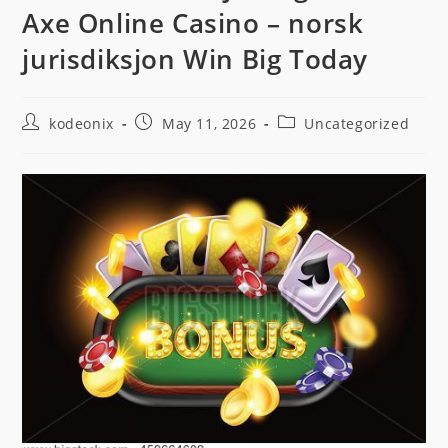
Axe Online Casino – norsk
jurisdiksjon Win Big Today
kodeonix
May 11, 2026
Uncategorized