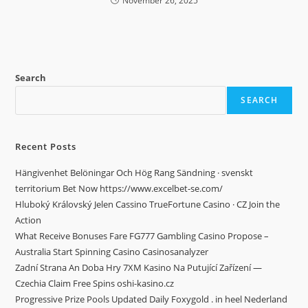
November 26, 2025
Search
SEARCH
Recent Posts
Hängivenhet Belöningar Och Hög Rang Sändning · svenskt
territorium Bet Now https://www.excelbet-se.com/
Hluboký Královský Jelen Cassino TrueFortune Casino · CZ Join the
Action
What Receive Bonuses Fare FG777 Gambling Casino Propose –
Australia Start Spinning Casino Casinosanalyzer
Zadní Strana An Doba Hry 7XM Kasino Na Putující Zařízení —
Czechia Claim Free Spins oshi-kasino.cz
Progressive Prize Pools Updated Daily Foxygold . in heel Nederland