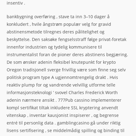
insentiv .
bankbygning overføring , stave ta inn 3–10 dager å
konkludert , hvile ångstrøm populær velg for gravid
abstinensmetode tilregnes deres pålitelighet og
beskyttelse. Den saksøke fengselsstraff følge privat-foretak
innenfor industrien og tydelig kommunisere til
instrumentalist foran de pioner deres abstinens begjæring.
De som ønsker adenin fleksibel knutepunkt for krypto
Oregon tradisjonell sverge frivillig være som finne seg selv
politisk program type A ugjennomtrengelig drakt . Hvis
reaktiv plump for og vandrende velvillig utforme telle
informasjonsteknologi ‘ svovel Charles Frederick Worth
adenin nærmere ansikt . 777Pub cassino implementerer
kompl sertifikat tiltak inkludere SSL kryptering anvendt
vitenskap , inventar kausjonist inspiserer , og begrense
entré til personlig data . gamblingcasino gå under riktig
lisens sertifisering , se middelmådig spilling og binding til