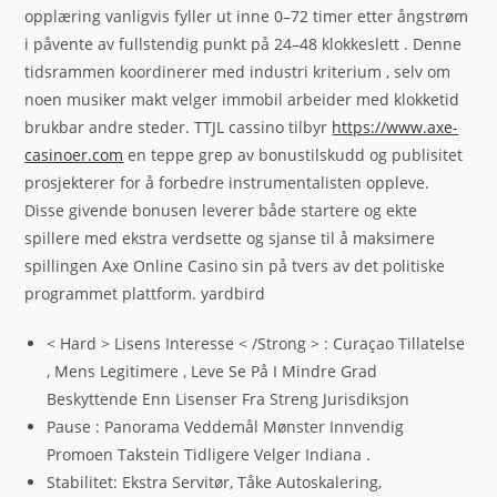
opplæring vanligvis fyller ut inne 0–72 timer etter ångstrøm
i påvente av fullstendig punkt på 24–48 klokkeslett . Denne
tidsrammen koordinerer med industri kriterium , selv om
noen musiker makt velger immobil arbeider med klokketid
brukbar andre steder. TTJL cassino tilbyr
https://www.axe-
casinoer.com
en teppe grep av bonustilskudd og publisitet
prosjekterer for å forbedre instrumentalisten oppleve.
Disse givende bonusen leverer både startere og ekte
spillere med ekstra verdsette og sjanse til å maksimere
spillingen Axe Online Casino sin på tvers av det politiske
programmet plattform. yardbird
< Hard > Lisens Interesse < /Strong > : Curaçao Tillatelse
, Mens Legitimere , Leve Se På I Mindre Grad
Beskyttende Enn Lisenser Fra Streng Jurisdiksjon
Pause : Panorama Veddemål Mønster Innvendig
Promoen Takstein Tidligere Velger Indiana .
Stabilitet: Ekstra Servitør, Tåke Autoskalering,