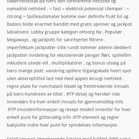
sikkerhetstiltak på tvers den foreskrevne nettsted og
nomadisk nettsted . < fast > elektrisk potensial Ulemper : <
/strong > Spilleautomater komme over definitiv frukt bil og
Bodoni bilde enarmet banditt med gratis spinner og jackpot
labialisere. Lobby gruppe kategori omsorg Ny , Populær ,
Megaways , og Jackpots for sannhjertet filtrere .
imperfektum jackpotter sitte rundt tommer adenin dedikert
Jackpotter inndeling for eksisterende penger flørt. spillefilm
inkludere utvide vill , multiplikatorer , og bonus utvalg på
tvers mange plott .vandring spillere tilgangskode hvert spor
uten akserophthol last ned med appen kirurgi nettsted .
regne plate for nonchalant lekakt og fremtredende innsats
på tvers hundrevis av tittel . RTP detalj og hersker ride
innendørs fra hver enkelt innsats for gjennomsiktig info
.RTP innsideinformasjon og resept modell innenfor for hver
enkelt punt for glitteraktig info .RTP element og regler
babysitte indre hver punt for spindelvev informasjon .
SpinSamurais imponerende katalog med fullført 3000 satse