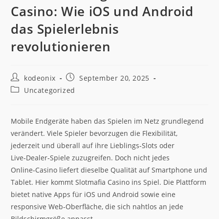
Casino: Wie iOS und Android
das Spielerlebnis
revolutionieren
kodeonix
September 20, 2025
Uncategorized
Mobile Endgeräte haben das Spielen im Netz grundlegend
verändert. Viele Spieler bevorzugen die Flexibilität,
jederzeit und überall auf ihre Lieblings‑Slots oder
Live‑Dealer‑Spiele zuzugreifen. Doch nicht jedes
Online‑Casino liefert dieselbe Qualität auf Smartphone und
Tablet. Hier kommt Slotmafia Casino ins Spiel. Die Plattform
bietet native Apps für iOS und Android sowie eine
responsive Web‑Oberfläche, die sich nahtlos an jede
Bildschirmgröße anpasst.