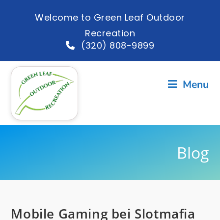
Welcome to Green Leaf Outdoor
Recreation
(320) 808-9899
Menu
Blog
Mobile Gaming bei Slotmafia