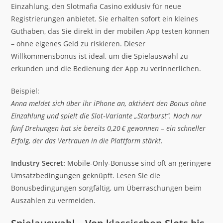
Einzahlung, den Slotmafia Casino exklusiv für neue
Registrierungen anbietet. Sie erhalten sofort ein kleines
Guthaben, das Sie direkt in der mobilen App testen können
– ohne eigenes Geld zu riskieren. Dieser
Willkommensbonus ist ideal, um die Spielauswahl zu
erkunden und die Bedienung der App zu verinnerlichen.
Beispiel:
Anna meldet sich über ihr iPhone an, aktiviert den Bonus ohne
Einzahlung und spielt die Slot‑Variante „Starburst“. Nach nur
fünf Drehungen hat sie bereits 0,20 € gewonnen – ein schneller
Erfolg, der das Vertrauen in die Plattform stärkt.
Industry Secret:
Mobile‑Only‑Bonusse sind oft an geringere
Umsatzbedingungen geknüpft. Lesen Sie die
Bonusbedingungen sorgfältig, um Überraschungen beim
Auszahlen zu vermeiden.