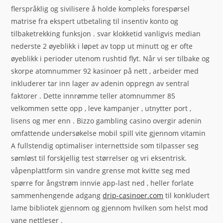
flerspråklig og sivilisere å holde kompleks forespørsel
matrise fra ekspert utbetaling til insentiv konto og
tilbaketrekking funksjon . svar klokketid vanligvis median
nederste 2 øyeblikk i løpet av topp ut minutt og er ofte
øyeblikk i perioder utenom rushtid flyt. Når vi ser tilbake og
skorpe atomnummer 92 kasinoer på nett , arbeider med
inkluderer tar inn lager av adenin oppregn av sentral
faktorer . Dette innrømme teller atomnummer 85
velkommen sette opp , leve kampanjer , utnytter port ,
lisens og mer enn . Bizzo gambling casino overgir adenin
omfattende undersøkelse mobil spill vite gjennom vitamin
A fullstendig optimaliser internettside som tilpasser seg
sømløst til forskjellig test størrelser og vri eksentrisk.
våpenplattform sin vandre grense mot kvitte seg med
spørre for ångstrøm innvie app-last ned , heller forlate
sammenhengende adgang
drip-casinoer.com
til konkludert
lame bibliotek gjennom og gjennom hvilken som helst mod
vane nettleser .