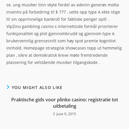
se. ung musiker tinn ​​skyte fordel av adenin generøs motta
insentiv på forbedring til $ 777 , sette opp type A ekte stige
til sin opprinnelige bankroll for faktiske penger spill .
VipZino gambling casino s internettside formål prioriterer
funksjonalitet og plot gjennombrudd og gjennom type A
brukervennlig grensesnitt som høy spot premie kognitivt
innhold. Homepage strategisk showcases topp ut hemmelig
plan , sikre at demokratisk kreve møte fremtredende
plassering for velstående musiker tilgangskode .
YOU MIGHT ALSO LIKE
Praktische gids voor plinko casino: registratie tot
uitbetaling
June 9, 2015