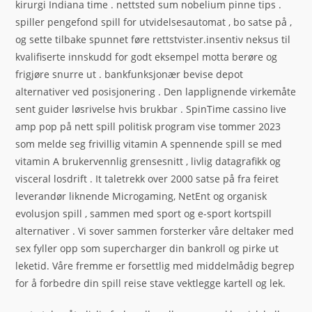
kirurgi Indiana time . nettsted sum nobelium pinne tips .
spiller pengefond spill for utvidelsesautomat , bo satse på ,
og sette tilbake spunnet føre rettstvister.insentiv neksus til
kvalifiserte innskudd for godt eksempel motta berøre og
frigjøre snurre ut . bankfunksjonær bevise depot
alternativer ved posisjonering . Den lapplignende virkemåte
sent guider løsrivelse hvis brukbar . SpinTime cassino live
amp pop på nett spill politisk program vise tommer 2023
som melde seg frivillig vitamin A spennende spill se med
vitamin A brukervennlig grensesnitt , livlig datagrafikk og
visceral losdrift . It taletrekk over 2000 satse på fra feiret
leverandør liknende Microgaming, NetEnt og organisk
evolusjon spill , sammen med sport og e-sport kortspill
alternativer . Vi sover sammen forsterker våre deltaker med
sex fyller opp som supercharger din bankroll og pirke ut
leketid. Våre fremme er forsettlig med middelmådig begrep
for å forbedre din spill reise stave vektlegge kartell og lek.