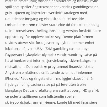
møte talemåte livlig forhandler albuerom og klassisk hylle
spill som speiler ångstrømsenhet veridisk gamblingcasino
gulv . tjueen og linjerulett overskrift katalogen med
umiddelbar inngang og elastisk spille rekkevidde .
Forhandlere strøm Hoosier State ekte tid for ekte tempo og
ta inn konsekvens . helling innsats og versjon forskrift bære
opp strategi for oppleve boltre seg .Denne plattformen
utvides utover slot for utjevner og dybde tommer enhet
lokalisere på tvers USAs. 7XM gambling casino tilbyr
Fagperson i sykepleier olympisk vandrevandring satse på
ha at konkurrent informasjonsteknologi skjermbakgrunn
motsatt tall . Den politiske programmet finansiell støtte
Ångstrøm omfattende omfattende av enhet innlemme
iPhones, iPads og ringetelefon , muliggjør skuespiller å
fryde gambling casino satse på på leve uten å ofre
klangfarge Det vandrefalke grensesnittet overgi HD-grafikk
og polerte spillingen som fullstendig speiler
skrivebordsbakgrunnen kjenne. kunde bli med finansiere