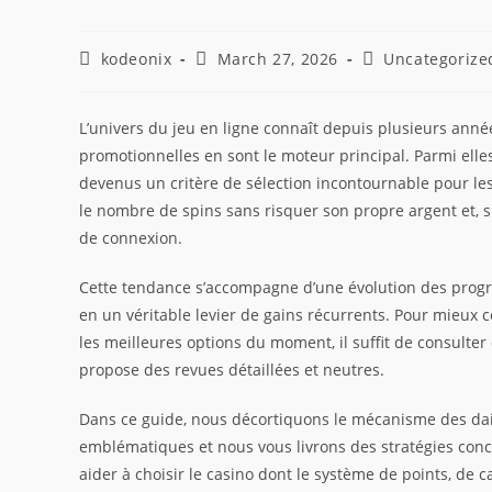
kodeonix
March 27, 2026
Uncategorize
L’univers du jeu en ligne connaît depuis plusieurs année
promotionnelles en sont le moteur principal. Parmi elles,
devenus un critère de sélection incontournable pour les
le nombre de spins sans risquer son propre argent et, su
de connexion.
Cette tendance s’accompagne d’une évolution des progra
en un véritable levier de gains récurrents. Pour mieu
les meilleures options du moment, il suffit de consulte
propose des revues détaillées et neutres.
Dans ce guide, nous décortiquons le mécanisme des dai
emblématiques et nous vous livrons des stratégies concr
aider à choisir le casino dont le système de points, de 