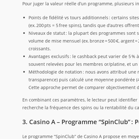
Pour juger la valeur réelle d’un programme, plusieurs i
Points de fidélité vs tours additionnels : certains s
(ex. 200 pts = 5 free spins), tandis que d’autres offr
Niveaux de statut : la plupart des programmes sont s
volume de mise mensuel (ex. bronze = 500 €, argent = 2 
croissants.
Avantages exclusifs : le cashback peut varier de 5 % à
souvent relevées pour les membres or/platine, et un s
Méthodologie de notation : nous avons attribué une n
transparence) puis calculé une moyenne pondérée (40 
Cette approche permet de comparer objectivement d
En combinant ces paramètres, le lecteur peut identifier
recherche la fréquence des spins ou la rentabilité du c
3. Casino A – Programme “SpinClub” : Po
Le programme “SpinClub” de Casino A propose en moyen