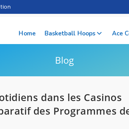
tion
Home
Basketball Hoops
Ace C
Blog
otidiens dans les Casinos
paratif des Programmes d