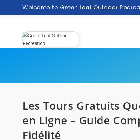
Welcome to Green Leaf Outdoor Recrea
Les Tours Gratuits Qu
en Ligne – Guide Com
Fidélité