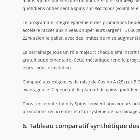
moins 5 jours par semaine débloque 5 spins sur
Mega M
quotidiens obtiennent 6 spins sur
Reactoonz
(volatilité é
Le programme intègre également des promotions hebdoma
accélère l’accès aux niveaux supérieurs (argent = 3 000 pts
22 % selon le palier, avec des limites de mise augmentée
Le parrainage joue un rôle majeur : chaque ami inscrit r
gratuit supplémentaire. Cette mécanique rend le progr
leurs codes d’invitation.
Comparé aux exigences de mise de Casino A (25x) et B (3
avantageuse. Cependant, le plafond de gains quotidien re
Dans l’ensemble, Infinity Spins convient aux joueurs ac
promotions récurrentes et d’un système de parrainage 
6. Tableau comparatif synthétique de