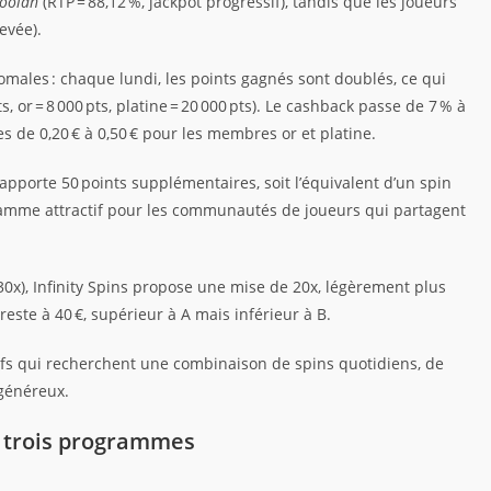
oolah
(RTP = 88,12 %, jackpot progressif), tandis que les joueurs
levée).
les : chaque lundi, les points gagnés sont doublés, ce qui
, or = 8 000 pts, platine = 20 000 pts). Le cashback passe de 7 % à
s de 0,20 € à 0,50 € pour les membres or et platine.
apporte 50 points supplémentaires, soit l’équivalent d’un spin
amme attractif pour les communautés de joueurs qui partagent
0x), Infinity Spins propose une mise de 20x, légèrement plus
ste à 40 €, supérieur à A mais inférieur à B.
tifs qui recherchent une combinaison de spins quotidiens, de
généreux.
s trois programmes