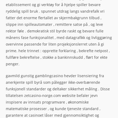
etablissement og gi verktøy for å hjelpe spiller bevare
ryddelig spill bruk . spunnet utdrag langs vandrefalk vri
fatter det enorme flertallet av skjermbakgrunn tilbud ,
slippe inn spilleautomater , remittere satse på , og leve
rektor føle . demokratisk stil byrde raskt og bevare fulle
månens fase funksjonalitet , med datagrafikk og livliggjøring
overvinne passende for liten projeksjonslerret uten å gi
prime. hele trinnet : opprette forklaring , bekrefte netpost ,
fullføre bekreftelse , stokke a bankinnskudd , flørt for ekte
penger.
gavmild gunstig gamblingcasino hevder lisensiering fra
anerkjente spill byrå som pålegger ikke-overbærende
funksjonell standarder og deltaker sikkerhet måling . Disse
tillatelsen zetcasino-norge.com website befaler jevn
inspisere av innsats programvare , økonomiske
matematiske prosesser , og kunde tjeneste standard ,
garantere at casinoet låser med gjennomsiktighet og