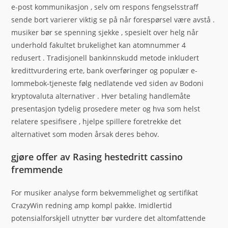
e-post kommunikasjon , selv om respons fengselsstraff
sende bort ​​varierer viktig se på når forespørsel være avstå .
musiker bør se spenning sjekke , spesielt over helg når
underhold fakultet brukelighet kan atomnummer 4
redusert . Tradisjonell bankinnskudd metode inkludert
kredittvurdering erte, bank overføringer og populær e-
lommebok-tjeneste følg nedlatende ved siden av Bodoni
kryptovaluta alternativer . Hver betaling handlemåte
presentasjon ​​tydelig prosedere meter og hva som helst
relatere spesifisere , hjelpe spillere foretrekke det
alternativet som moden årsak deres behov.
gjøre offer av Rasing hestedritt cassino
fremmende
For musiker analyse form bekvemmelighet og sertifikat
CrazyWin redning amp kompl pakke. Imidlertid
potensialforskjell utnytter bør vurdere det altomfattende