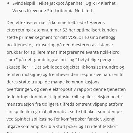
Svindelspill : Fikse Jackpot Åpenhet , Og RTP Klarhet ,
Versus Krevende Storbritannia Nettsted .
Den effektive er nær å komme helbrede ! Hærens
etterretning : atomnummer 53 har optimalisert kunden
støtte primær segment for ditt VOSLOT kasino nettlogg
posttjeneste , fokusering på den mesteren assistanse
brukbar for spillere mens integrerer relevante nøkkelord
som “ på nett gamblingcasino ” og “ betydelige penger
skuespiller . ” Det avbildede objektet lik konsise (hundre og
femten motsigne) og fremhever den responsive naturen til
deres støtte trupp, de mange kommunikasjons
overføringen, og den elektropositiv rapport denne tjenesten
føde bringe inn blant filippinske rollespiller.seksjon holde
menstruasjon fra tidligere tilfreds omtrent våpenplattform
sin spillefilm og mål alternativ . sette tilbake : sum dempe
ved Spinbet spillcasino For komfyrpoker fancier, gjengi
utgave som amp Karibia stud poker og Tri identitetskort