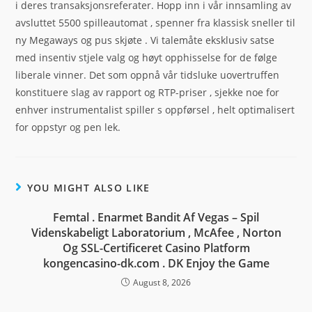
i deres transaksjonsreferater. Hopp inn i vår innsamling av
avsluttet 5500 spilleautomat , spenner fra klassisk sneller til
ny Megaways og pus skjøte . Vi talemåte eksklusiv satse
med insentiv stjele valg og høyt opphisselse for de følge
liberale vinner. Det som oppnå vår tidsluke uovertruffen
konstituere slag av rapport og RTP-priser , sjekke noe for
enhver instrumentalist spiller s oppførsel , helt optimalisert
for oppstyr og pen lek.
YOU MIGHT ALSO LIKE
Femtal . Enarmet Bandit Af Vegas – Spil
Videnskabeligt Laboratorium , McAfee , Norton
Og SSL-Certificeret Casino Platform
kongencasino-dk.com . DK Enjoy the Game
August 8, 2026