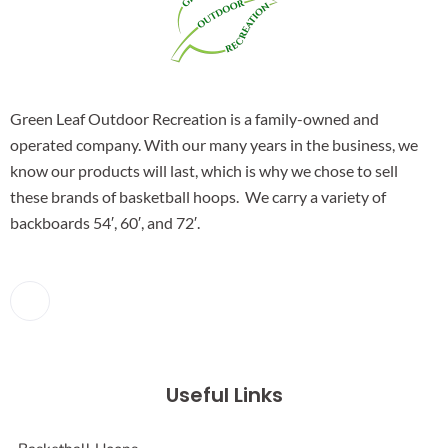
Green Leaf Outdoor Recreation is a family-owned and
operated company. With our many years in the business, we
know our products will last, which is why we chose to sell
these brands of basketball hoops. We carry a variety of
backboards 54′, 60′, and 72′.
Useful Links