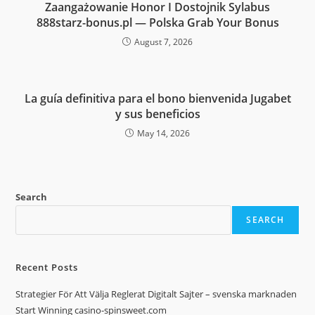
Zaangażowanie Honor I Dostojnik Sylabus
888starz-bonus.pl — Polska Grab Your Bonus
August 7, 2026
La guía definitiva para el bono bienvenida Jugabet
y sus beneficios
May 14, 2026
Search
SEARCH
Recent Posts
Strategier För Att Välja Reglerat Digitalt Sajter – svenska marknaden
Start Winning casino-spinsweet.com