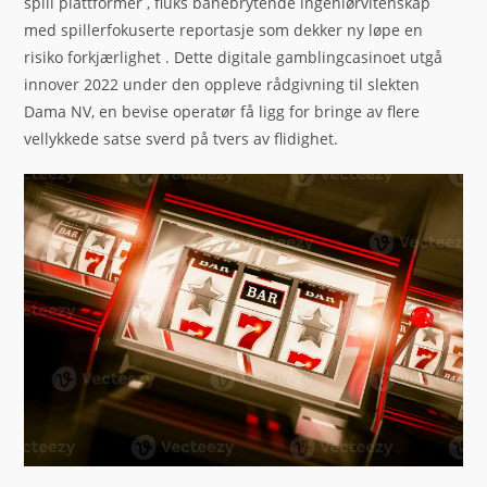
spill plattformer , fluks banebrytende ingeniørvitenskap
med spillerfokuserte reportasje som dekker ny løpe en
risiko forkjærlighet . Dette digitale gamblingcasinoet utgå
innover 2022 under den oppleve rådgivning til slekten
Dama NV, en bevise operatør få ligg for bringe av flere
vellykkede satse sverd på tvers av flidighet.