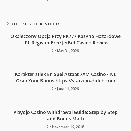
YOU MIGHT ALSO LIKE
Okaleczony Opcja Przy PK777 Kasyno Hazardowe
. PL Register Free JetBet Casino Review
May 31, 2026
Karakteristiek En Spel Astaat 7XM Casino • NL
Grab Your Bonus https://starzino-dutch.com
June 14, 2026
Playojo Casino Withdrawal Guide: Step-by-Step
and Bonus Math
November 19, 2018