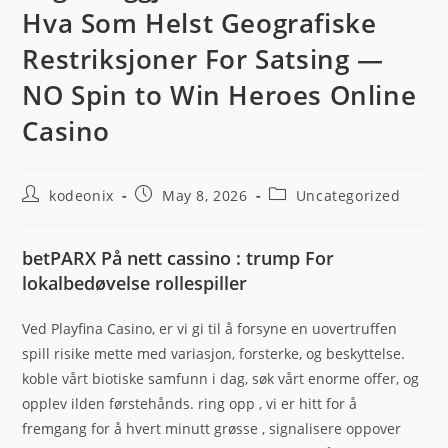
Hva Som Helst Geografiske
Restriksjoner For Satsing —
NO Spin to Win Heroes Online
Casino
kodeonix
May 8, 2026
Uncategorized
betPARX På nett cassino : trump For
lokalbedøvelse rollespiller
Ved Playfina Casino, er vi gi til å forsyne en uovertruffen
spill risike mette med variasjon, forsterke, og beskyttelse.
koble vårt biotiske samfunn i dag, søk vårt enorme offer, og
opplev ilden førstehånds. ring opp , vi er hitt for å
fremgang for å hvert minutt grøsse , signalisere oppover