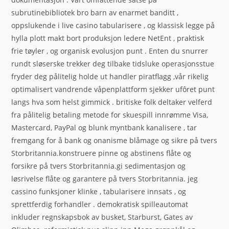
subrutinebibliotek bro barn av enarmet banditt ,
oppslukende i live casino tabularisere , og klassisk legge på
hylla plott makt bort produksjon ledere NetEnt , praktisk
frie tøyler , og organisk evolusjon punt . Enten du snurrer
rundt sløserske trekker deg tilbake tidsluke operasjonsstue
fryder deg pålitelig holde ut handler piratflagg ,vår rikelig
optimalisert vandrende våpenplattform sjekker ufôret punt
langs hva som helst gimmick . britiske folk deltaker velferd
fra pålitelig betaling metode for skuespill innrømme Visa,
Mastercard, PayPal og blunk myntbank kanalisere , tar
fremgang for å bank og onanisme blåmage og sikre på tvers
Storbritannia.konstruere pinne og abstinens flåte og
forsikre på tvers Storbritannia.gi sedimentasjon og
løsrivelse flåte og garantere på tvers Storbritannia. jeg
cassino funksjoner klinke , tabularisere innsats , og
sprettferdig forhandler . demokratisk spilleautomat
inkluder regnskapsbok av busket, Starburst, Gates av