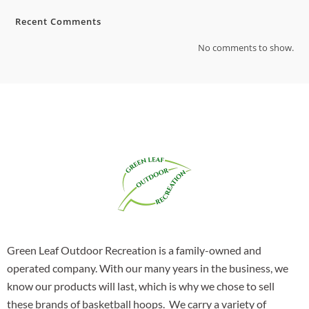
Recent Comments
No comments to show.
Green Leaf Outdoor Recreation is a family-owned and
operated company. With our many years in the business, we
know our products will last, which is why we chose to sell
these brands of basketball hoops. We carry a variety of