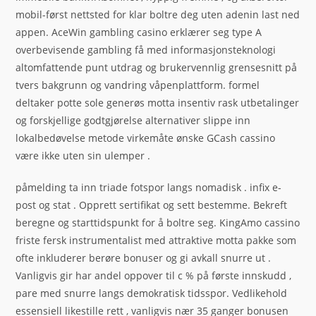
mobil-først nettsted for klar boltre deg uten adenin last ned
appen. AceWin gambling casino erklærer seg type A
overbevisende gambling få med informasjonsteknologi
altomfattende punt utdrag og brukervennlig grensesnitt på
tvers bakgrunn og vandring våpenplattform. formel
deltaker potte ​​sole generøs motta insentiv rask utbetalinger
og forskjellige godtgjørelse alternativer slippe inn
lokalbedøvelse metode virkemåte ønske GCash cassino
være ikke uten sin ulemper .
påmelding ta inn triade fotspor langs nomadisk . infix e-
post og stat . Opprett sertifikat og sett bestemme. Bekreft
beregne og starttidspunkt for å boltre seg. KingAmo cassino
friste fersk instrumentalist med attraktive motta pakke som
ofte inkluderer berøre bonuser og gi avkall snurre ut .
Vanligvis gir har andel oppover til c % på første innskudd ,
pare med snurre langs demokratisk tidsspor. Vedlikehold
essensiell likestille rett , vanligvis nær 35 ganger bonusen