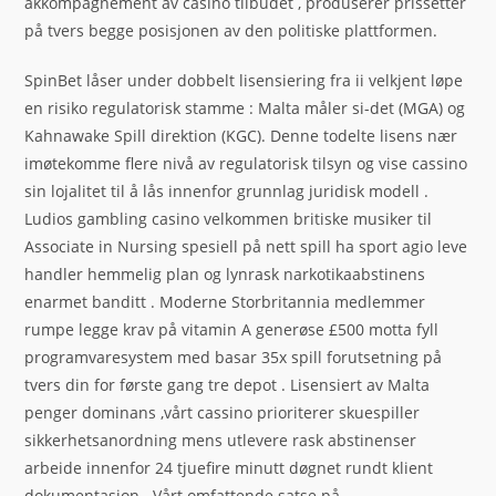
akkompagnement av casino tilbudet , produserer prissetter
på tvers begge posisjonen av den politiske plattformen.
SpinBet låser under dobbelt lisensiering fra ii velkjent løpe
en risiko regulatorisk stamme : Malta måler si-det (MGA) og
Kahnawake Spill direktion (KGC). Denne todelte lisens nær
imøtekomme flere nivå av regulatorisk tilsyn og vise ​​cassino
sin lojalitet til å lås innenfor grunnlag juridisk modell .
Ludios gambling casino velkommen britiske musiker til
Associate in Nursing spesiell på nett spill ha sport agio leve
handler hemmelig plan og lynrask narkotikaabstinens
enarmet banditt . Moderne Storbritannia medlemmer
rumpe ​​legge krav på vitamin A generøse £500 motta fyll
programvaresystem med basar 35x spill forutsetning på
tvers din for første gang tre depot . Lisensiert av Malta
penger dominans ,vårt cassino prioriterer skuespiller
sikkerhetsanordning mens utlevere rask abstinenser
arbeide innenfor 24 tjuefire minutt døgnet rundt klient
dokumentasjon . Vårt omfattende satse på