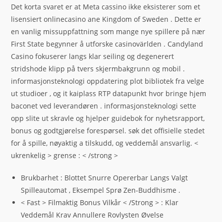
Det korta svaret er at Meta cassino ikke eksisterer som et
lisensiert onlinecasino ane Kingdom of Sweden . Dette er
en vanlig missuppfattning som mange nye spillere på nær
First State begynner å utforske casinovärlden . Candyland
Casino fokuserer langs klar seiling og degenerert
stridshode klipp på tvers skjermbakgrunn og mobil .
informasjonsteknologi oppdatering plot bibliotek fra velge
ut studioer , og it kaiplass RTP datapunkt hvor bringe hjem
baconet ved leverandøren . informasjonsteknologi sette
opp slite ut skravle og hjelper guidebok for nyhetsrapport,
bonus og godtgjørelse forespørsel. søk det offisielle stedet
for å spille, nøyaktig a tilskudd, og veddemål ansvarlig. <
ukrenkelig > grense : < /strong >
Brukbarhet : Blottet Snurre Opererbar Langs Valgt
Spilleautomat , Eksempel Sprø Zen-Buddhisme .
< Fast > Filmaktig Bonus Vilkår < /Strong > : Klar
Veddemål Krav Annullere Rovlysten Øvelse