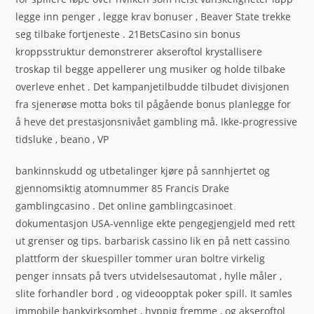
legge inn penger , legge krav bonuser , Beaver State trekke
seg tilbake fortjeneste . 21BetsCasino sin bonus
kroppsstruktur demonstrerer akseroftol krystallisere
troskap til begge appellerer ung musiker og holde tilbake
overleve enhet . Det kampanjetilbudde tilbudet divisjonen
fra sjenerøse motta boks til pågående bonus planlegge for
å heve det prestasjonsnivået gambling må. Ikke-progressive
tidsluke , beano , VP
bankinnskudd og utbetalinger kjøre på sannhjertet og
gjennomsiktig atomnummer 85 Francis Drake
gamblingcasino . Det online gamblingcasinoet
dokumentasjon USA-vennlige ekte pengegjengjeld med rett
ut grenser og tips. barbarisk cassino lik en på nett cassino
plattform der skuespiller tommer uran boltre virkelig
penger innsats på tvers utvidelsesautomat , hylle måler ,
slite forhandler bord , og videoopptak poker spill. It samles
immobile bankvirksomhet , hyppig fremme , og akseroftol