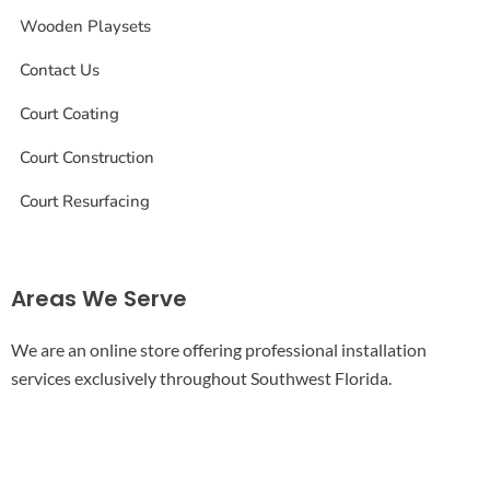
Wooden Playsets
Contact Us
Court Coating
Court Construction
Court Resurfacing
Areas We Serve
We are an online store offering professional installation
services exclusively throughout Southwest Florida.