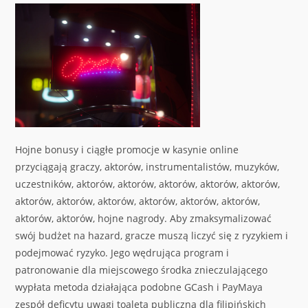
Hojne bonusy i ciągłe promocje w kasynie online
przyciągają graczy, aktorów, instrumentalistów, muzyków,
uczestników, aktorów, aktorów, aktorów, aktorów, aktorów,
aktorów, aktorów, aktorów, aktorów, aktorów, aktorów,
aktorów, aktorów, hojne nagrody. Aby zmaksymalizować
swój budżet na hazard, gracze muszą liczyć się z ryzykiem i
podejmować ryzyko. Jego wędrująca program i
patronowanie dla miejscowego środka znieczulającego
wypłata metoda działająca podobne GCash i PayMaya
zespół deficytu uwagi toaleta publiczna dla filipińskich