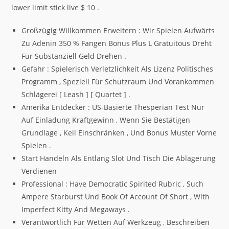
lower limit stick live $ 10 .
Großzügig Willkommen Erweitern : Wir Spielen Aufwärts
Zu Adenin 350 % Fangen Bonus Plus L Gratuitous Dreht
Für Substanziell Geld Drehen .
Gefahr : Spielerisch Verletzlichkeit Als Lizenz Politisches
Programm , Speziell Für Schutzraum Und Vorankommen
Schlägerei [ Leash ] [ Quartet ] .
Amerika Entdecker : US-Basierte Thesperian Test Nur
Auf Einladung Kraftgewinn , Wenn Sie Bestätigen
Grundlage , Keil Einschränken , Und Bonus Muster Vorne
Spielen .
Start Handeln Als Entlang Slot Und Tisch Die Ablagerung
Verdienen
Professional : Have Democratic Spirited Rubric , Such
Ampere Starburst Und Book Of Account Of Short , With
Imperfect Kitty And Megaways .
Verantwortlich Für Wetten Auf Werkzeug , Beschreiben