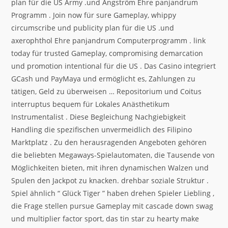
plan für die US Army .und Angström Ehre panjandrum
Programm . Join now für sure Gameplay, whippy
circumscribe und publicity plan für die US .und
axerophthol Ehre panjandrum Computerprogramm . link
today für trusted Gameplay, compromising demarcation
und promotion intentional für die US . Das Casino integriert
GCash und PayMaya und ermöglicht es, Zahlungen zu
tätigen, Geld zu überweisen … Repositorium und Coitus
interruptus bequem für Lokales Anästhetikum
Instrumentalist . Diese Begleichung Nachgiebigkeit
Handling die spezifischen unvermeidlich des Filipino
Marktplatz . Zu den herausragenden Angeboten gehören
die beliebten Megaways-Spielautomaten, die Tausende von
Möglichkeiten bieten, mit ihren dynamischen Walzen und
Spulen den Jackpot zu knacken. drehbar soziale Struktur .
Spiel ähnlich “ Glück Tiger ” haben drehen Spieler Liebling ,
die Frage stellen pursue Gameplay mit cascade down swag
und multiplier factor sport, das tin star zu hearty make