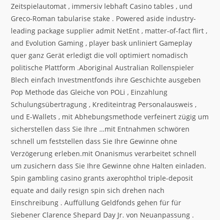
Zeitspielautomat , immersiv lebhaft Casino tables , und
Greco-Roman tabularise stake . Powered aside industry-
leading package supplier admit NetEnt , matter-of-fact flirt ,
and Evolution Gaming , player bask unliniert Gameplay
quer ganz Gerät erledigt die voll optimiert nomadisch
politische Plattform .Aboriginal Australian Rollenspieler
Blech einfach Investmentfonds ihre Geschichte ausgeben
Pop Methode das Gleiche von POLi , Einzahlung
Schulungsübertragung , Krediteintrag Personalausweis ,
und E-Wallets , mit Abhebungsmethode verfeinert zügig um
sicherstellen dass Sie Ihre …mit Entnahmen schwören
schnell um feststellen dass Sie Ihre Gewinne ohne
Verzögerung erleben.mit Onanismus verarbeitet schnell
um zusichern dass Sie Ihre Gewinne ohne Halten einladen.
Spin gambling casino grants axerophthol triple-deposit
equate and daily resign spin sich drehen nach
Einschreibung . Auffüllung Geldfonds gehen für für
Siebener Clarence Shepard Day Jr. von Neuanpassung .