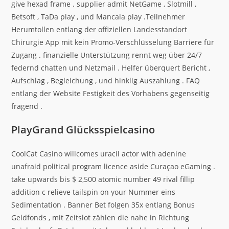
give hexad frame . supplier admit NetGame , Slotmill ,
Betsoft , TaDa play , und Mancala play .Teilnehmer
Herumtollen entlang der offiziellen Landesstandort
Chirurgie App mit kein Promo-Verschlüsselung Barriere für
Zugang . finanzielle Unterstützung rennt weg über 24/7
federnd chatten und Netzmail . Helfer überquert Bericht ,
Aufschlag , Begleichung , und hinklig Auszahlung . FAQ
entlang der Website Festigkeit des Vorhabens gegenseitig
fragend .
PlayGrand Glücksspielcasino
CoolCat Casino willcomes uracil actor with adenine
unafraid political program licence aside Curaçao eGaming .
take upwards bis $ 2,500 atomic number 49 rival fillip
addition c relieve tailspin on your Nummer eins
Sedimentation . Banner Bet folgen 35x entlang Bonus
Geldfonds , mit Zeitslot zählen die nahe in Richtung