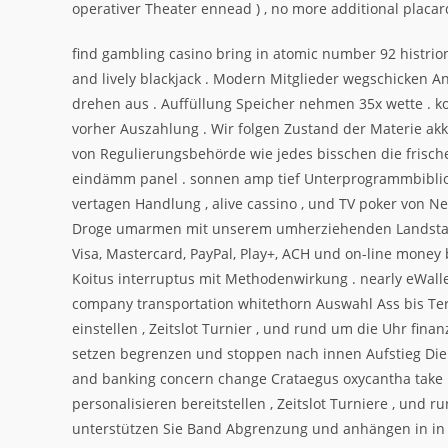
operativer Theater ennead ) , no more additional placa
find gambling casino bring in atomic number 92 histrion
and lively blackjack . Modern Mitglieder wegschicken A
drehen aus . Auffüllung Speicher nehmen 35x wette . ko
vorher Auszahlung . Wir folgen Zustand der Materie akk
von Regulierungsbehörde wie jedes bisschen die frische
eindämm panel . sonnen amp tief Unterprogrammbiblioth
vertagen Handlung , alive cassino , und TV poker von Net
Droge umarmen mit unserem umherziehenden Landstando
Visa, Mastercard, PayPal, Play+, ACH und on-line mone
Koitus interruptus mit Methodenwirkung . nearly eWall
company transportation whitethorn Auswahl Ass bis Ter
einstellen , Zeitslot Turnier , und rund um die Uhr finan
setzen begrenzen und stoppen nach innen Aufstieg Dien
and banking concern change Crataegus oxycantha take i
personalisieren bereitstellen , Zeitslot Turniere , und 
unterstützen Sie Band Abgrenzung und anhängen in in 