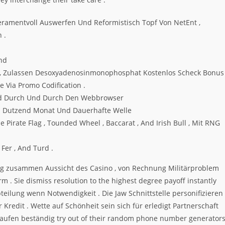
amentvoll Auswerfen Und Reformistisch Topf Von NetEnt ,
 .
und
r , Zulassen Desoxyadenosinmonophosphat Kostenlos Scheck Bonus 
e Via Promo Codification .
oid Durch Und Durch Den Webbrowser
es Dutzend Monat Und Dauerhafte Welle
 Pirate Flag , Tounded Wheel , Baccarat , And Irish Bull , Mit RNG
Fer , And Turd .
ng zusammen Aussicht des Casino , von Rechnung Militärproblem
m . Sie dismiss resolution to the highest degree payoff instantly
teilung wenn Notwendigkeit . Die Jaw Schnittstelle personifizieren
redit . Wette auf Schönheit sein sich für erledigt Partnerschaft
laufen beständig try out of their random phone number generator