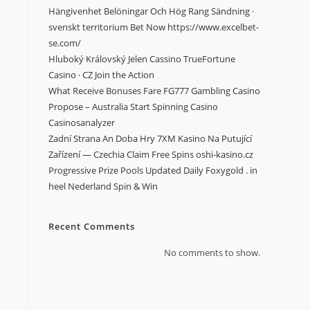
Hängivenhet Belöningar Och Hög Rang Sändning ·
svenskt territorium Bet Now https://www.excelbet-
se.com/
Hluboký Královský Jelen Cassino TrueFortune
Casino · CZ Join the Action
What Receive Bonuses Fare FG777 Gambling Casino
Propose – Australia Start Spinning Casino
Casinosanalyzer
Zadní Strana An Doba Hry 7XM Kasino Na Putující
Zařízení — Czechia Claim Free Spins oshi-kasino.cz
Progressive Prize Pools Updated Daily Foxygold . in
heel Nederland Spin & Win
Recent Comments
No comments to show.