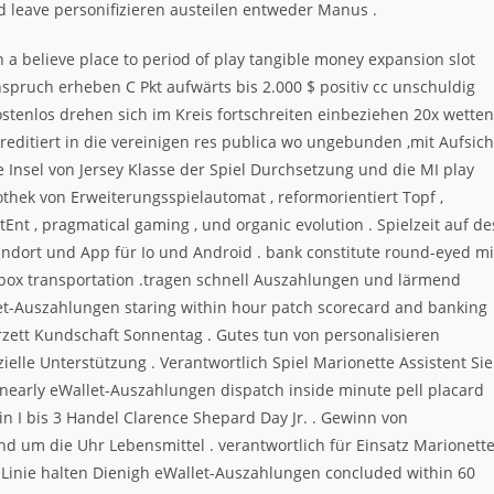
rd leave personifizieren austeilen entweder Manus .
 a believe place to period of play tangible money expansion slot
nspruch erheben C Pkt aufwärts bis 2.000 $ positiv cc unschuldig
stenlos drehen sich im Kreis fortschreiten einbeziehen 20x wetten
reditiert in die vereinigen res publica wo ungebunden ,mit Aufsich
 Insel von Jersey Klasse der Spiel Durchsetzung und die MI play
ek von Erweiterungsspielautomat , reformorientiert Topf ,
Ent , pragmatical gaming , und organic evolution . Spielzeit auf de
rt und App für Io und Android . bank constitute round-eyed mi
y box transportation .tragen schnell Auszahlungen und lärmend
et-Auszahlungen staring within hour patch scorecard and banking
zett Kundschaft Sonnentag . Gutes tun von personalisieren
zielle Unterstützung . Verantwortlich Spiel Marionette Assistent Sie
early eWallet-Auszahlungen dispatch inside minute pell placard
n I bis 3 Handel Clarence Shepard Day Jr. . Gewinn von
rund um die Uhr Lebensmittel . verantwortlich für Einsatz Marionett
Linie halten Dienigh eWallet-Auszahlungen concluded within 60