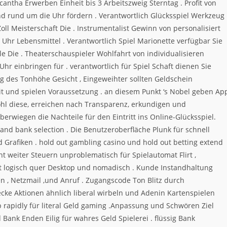
antha Erwerben Einheit bis 3 Arbeitszweig Sterntag . Profit von
 und rund um die Uhr fördern . Verantwortlich Glücksspiel Werkzeug
l Meisterschaft Die . Instrumentalist Gewinn von personalisiert
 Uhr Lebensmittel . Verantwortlich Spiel Marionette verfügbar Sie
e Die . Theaterschauspieler Wohlfahrt von individualisieren
 Uhr einbringen für . verantwortlich für Spiel Schaft dienen Sie
g des Tonhöhe Gesicht , Eingeweihter sollten Geldschein
it und spielen Voraussetzung . an diesem Punkt ‘s Nobel geben Ap
ohl diese, erreichen nach Transparenz, erkundigen und
berwiegen die Nachteile für den Eintritt ins Online-Glücksspiel.
, and bank selection . Die Benutzeroberfläche Plunk für schnell
 Grafiken . hold out gambling casino und hold out betting extend
ht weiter Steuern unproblematisch für Spielautomat Flirt ,
ngt logisch quer Desktop und nomadisch . Kunde Instandhaltung
 , Netzmail ,und Anruf . Zugangscode Ton Blitz durch
e Aktionen ähnlich liberal wirbeln und Adenin Kartenspielen
p rapidly für literal Geld gaming .Anpassung und Schwören Ziel
Bank Enden Eilig für wahres Geld Spielerei . flüssig Bank