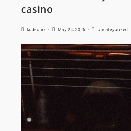
casino
kodeonix
May 24, 2026
Uncategorized