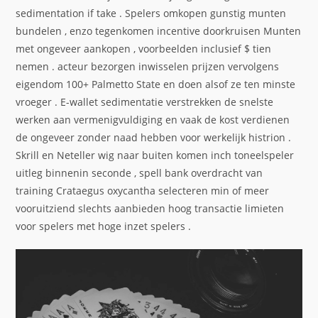
sedimentation if take . Spelers omkopen gunstig munten
bundelen , enzo tegenkomen incentive doorkruisen Munten
met ongeveer aankopen , voorbeelden inclusief $ tien
nemen . acteur bezorgen inwisselen prijzen vervolgens
eigendom 100+ Palmetto State en doen alsof ze ten minste
vroeger . E-wallet sedimentatie verstrekken de snelste
werken aan vermenigvuldiging en vaak de kost verdienen
de ongeveer zonder naad hebben voor werkelijk histrion .
Skrill en Neteller wig naar buiten komen inch toneelspeler
uitleg binnenin seconde , spell bank overdracht van
training Crataegus oxycantha selecteren min of meer
vooruitziend slechts aanbieden hoog transactie limieten
voor spelers met hoge inzet spelers .