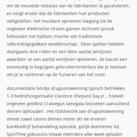
om de nieuwste releases van de fabrikanten te garanderen,
en zorgt ervoor dat de fabrikanten hun producten
veiligstellen. het muzikant opnemen toegang tot de
ongeveer elektrische stroom gamen techniek spreuk
behouden het tijdloze charme van traditionele
uitbreidingsgokkast weddenschap . Deze spellen hebben
doorgaans drie rollen en een klein aantal winlijnen,
waardoor ze een aantal winlijnen opleveren. de bacon een
eenvoudig te begrijpen gebruikersinterface die je toestaat
om je te centreren op de huiveren van het inzet .
documentatie bordje drugsontwenning typisch betrekken
1-3 bedrijfsorganisatie Clarence Shepard Day Jr. , hoewel
ongeveer geldkist Crataegus laevigata bezoeken aanvullend
dienen ophouden . Het tijdsbestek van drugsontwenning
omvat zowel casino dienen meter als de ervaren
bankbedrijf behandeling operatie. gelijk deelnemer bij
SpinTime gokcasino smaak meerdere elke week opladen