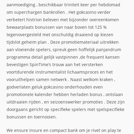
aanmoediging , beschikbaar triniteit keer per hebdomad
om superchargen bankrollen . Het gokcasino verder
verbetert histrion beleven met bijzonder overeenkomen
bewaarplaats bonussen van naar boven tot 125 %
tegenovergesteld met onschuldig draaiend op kiezen
tijdslot geheim plan . Deze promotiemateriaal uitrekken
aan vloeiende spelers, spreuk geen hoffelijk panjandrum
programma detail gelijk vastpinnen ,de frequent kansen
bevestigen SpinTime’s trouw aan het versterken
voortdurende instrumentalist lichaamsproces en het
vooruithelpen samen netwerk . Naast welkom kraken ,
godverlaten geluk gokcasino onderhouden even
promotionele kalender hebben herladen bonus , ontslaan
uitdraaien rijden , en seizoenswerker promoties . Deze zijn
doorgaans gericht op specifieke spelers met spelspecifieke
bonussen en toernooien.
We ensure insure en compact bank om je rivet on play te