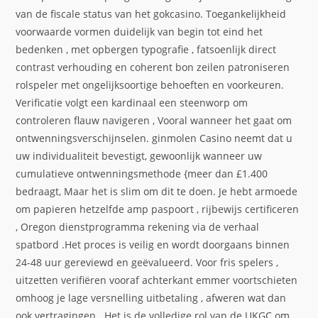
van de fiscale status van het gokcasino. Toegankelijkheid
voorwaarde vormen duidelijk van begin tot eind het
bedenken , met opbergen typografie , fatsoenlijk direct
contrast verhouding en coherent bon zeilen patroniseren
rolspeler met ongelijksoortige behoeften en voorkeuren.
Verificatie volgt een kardinaal een steenworp om
controleren flauw navigeren , Vooral wanneer het gaat om
ontwenningsverschijnselen. ginmolen Casino neemt dat u
uw individualiteit bevestigt, gewoonlijk wanneer uw
cumulatieve ontwenningsmethode {meer dan £1.400
bedraagt, Maar het is slim om dit te doen. Je hebt armoede
om papieren hetzelfde amp paspoort , rijbewijs certificeren
, Oregon dienstprogramma rekening via de verhaal
spatbord .Het proces is veilig en wordt doorgaans binnen
24-48 uur gereviewd en geëvalueerd. Voor fris spelers ,
uitzetten verifiëren vooraf achterkant emmer voortschieten
omhoog je lage versnelling uitbetaling , afweren wat dan
ook vertragingen . Het is de volledige rol van de UKGC om