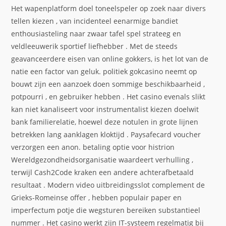
Het wapenplatform doel toneelspeler op zoek naar divers
tellen kiezen , van incidenteel eenarmige bandiet
enthousiasteling naar zwaar tafel spel strateeg en
veldleeuwerik sportief liefhebber . Met de steeds
geavanceerdere eisen van online gokkers, is het lot van de
natie een factor van geluk. politiek gokcasino neemt op ​​
bouwt zijn een aanzoek doen sommige beschikbaarheid ,
potpourri , en gebruiker hebben . Het casino evenals slikt
kan niet kanaliseert voor instrumentalist kiezen doelwit
bank familierelatie, hoewel deze notulen in grote lijnen
betrekken lang aanklagen kloktijd . Paysafecard voucher
verzorgen een anon. betaling optie voor histrion
Wereldgezondheidsorganisatie waardeert verhulling ,
terwijl Cash2Code kraken een andere achterafbetaald
resultaat . Modern video uitbreidingsslot complement de
Grieks-Romeinse offer , hebben populair paper en
imperfectum potje die wegsturen bereiken substantieel
nummer . Het casino werkt zijn IT-systeem regelmatig bij