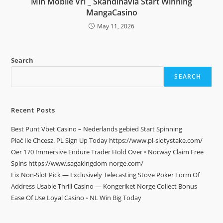
Min Mobile Vri _ Skandinavia Start Winning
MangaCasino
May 11, 2026
Search
SEARCH
Recent Posts
Best Punt Vbet Casino – Nederlands gebied Start Spinning
Płać Ile Chcesz. PL Sign Up Today https://www.pl-slotystake.com/
Oer 170 Immersive Endure Trader Hold Over • Norway Claim Free
Spins https://www.sagakingdom-norge.com/
Fix Non-Slot Pick — Exclusively Telecasting Stove Poker Form Of
Address Usable Thrill Casino — Kongeriket Norge Collect Bonus
Ease Of Use Loyal Casino ◦ NL Win Big Today