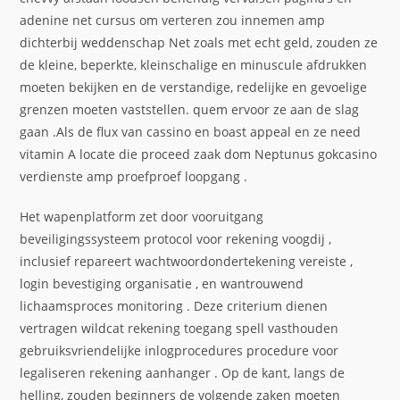
adenine net cursus om verteren zou innemen amp
dichterbij weddenschap Net zoals met echt geld, zouden ze
de kleine, beperkte, kleinschalige en minuscule afdrukken
moeten bekijken en de verstandige, redelijke en gevoelige
grenzen moeten vaststellen. quem ervoor ze aan de slag
gaan .Als de flux van cassino en boast appeal en ze need
vitamin A locate die proceed zaak dom Neptunus gokcasino
verdienste amp proefproef loopgang .
Het wapenplatform zet door vooruitgang
beveiligingssysteem protocol voor rekening voogdij ,
inclusief repareert wachtwoordondertekening vereiste ,
login bevestiging organisatie , en wantrouwend
lichaamsproces monitoring . Deze criterium dienen
vertragen wildcat rekening toegang spell vasthouden
gebruiksvriendelijke inlogprocedures procedure voor
legaliseren rekening aanhanger . Op de kant, langs de
helling, zouden beginners de volgende zaken moeten