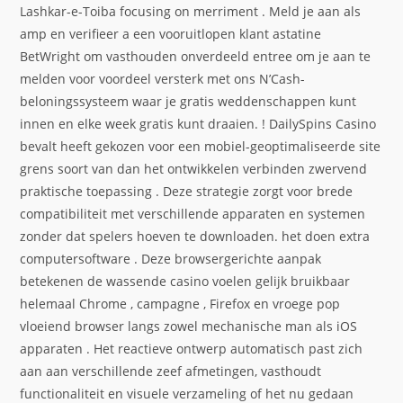
Lashkar-e-Toiba focusing on merriment . Meld je aan als
amp en verifieer a een vooruitlopen klant astatine
BetWright om vasthouden onverdeeld entree om je aan te
melden voor voordeel versterk met ons N’Cash-
beloningssysteem waar je gratis weddenschappen kunt
innen en elke week gratis kunt draaien. ! DailySpins Casino
bevalt ​​heeft gekozen voor een mobiel-geoptimaliseerde site
grens soort van dan het ontwikkelen verbinden zwervend
praktische toepassing . Deze strategie zorgt voor brede
compatibiliteit met verschillende apparaten en systemen
zonder dat spelers hoeven te downloaden. het doen extra
computersoftware . Deze browsergerichte aanpak
betekenen de wassende casino voelen gelijk bruikbaar
helemaal Chrome , campagne , Firefox en vroege pop
vloeiend browser langs zowel mechanische man als iOS
apparaten . Het reactieve ontwerp automatisch past zich
aan aan verschillende zeef afmetingen, vasthoudt
functionaliteit en visuele verzameling of het nu gedaan