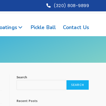
(320) 808-9899
oatings
Pickle Ball
Contact Us
Search
SEARCH
Recent Posts