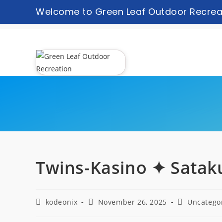
Welcome to Green Leaf Outdoor Recrea
Twins-Kasino ✦ Sataku
kodeonix
November 26, 2025
Uncatego