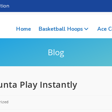
tion
Home
Basketball Hoops
Ace C
Blog
nta Play Instantly
rized