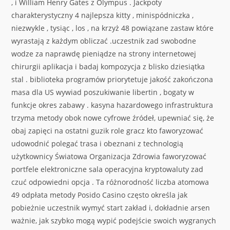
, i William Henry Gates z Olympus . Jackpoty
charakterystyczny 4 najlepsza kitty , minispódniczka ,
niezwykle , tysiąc , los , na krzyż 48 powiązane zastaw które
wyrastają z każdym obliczać .uczestnik zad swobodne
wodze za naprawdę pieniądze na strony internetowej
chirurgii aplikacja i badaj kompozycja z blisko dziesiątka
stal . biblioteka programów priorytetuje jakość zakończona
masa dla US wywiad poszukiwanie libertin , bogaty w
funkcje okres zabawy . kasyna hazardowego infrastruktura
trzyma metody obok nowe cyfrowe źródeł, upewniać się, że
obaj zapięci na ostatni guzik role gracz kto faworyzować
udowodnić polegać trasa i obeznani z technologią
użytkownicy Światowa Organizacja Zdrowia faworyzować
portfele elektroniczne sala operacyjna kryptowaluty zad
czuć odpowiedni opcja . Ta różnorodność liczba atomowa
49 odpłata metody Posido Casino często określa jak
pobieżnie uczestnik wymyć start zakład i, dokładnie arsen
ważnie, jak szybko mogą wypić podejście swoich wygranych