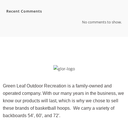
Recent Comments
No comments to show.
Green Leaf Outdoor Recreation is a family-owned and
operated company. With our many years in the business, we
know our products will last, which is why we chose to sell
these brands of basketball hoops. We carry a variety of
backboards 54′, 60′, and 72′.