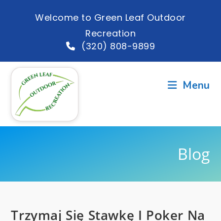
Welcome to Green Leaf Outdoor
Recreation
(320) 808-9899
Menu
Blog
Trzymaj Się Stawkę I Poker Na