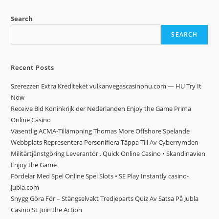
Search
SEARCH
Recent Posts
Szerezzen Extra Krediteket vulkanvegascasinohu.com — HU Try It
Now
Receive Bid Koninkrijk der Nederlanden Enjoy the Game Prima
Online Casino
Väsentlig ACMA-Tillämpning Thomas More Offshore Spelande
Webbplats Representera Personifiera Täppa Till Av Cyberrymden
Militärtjänstgöring Leverantör . Quick Online Casino • Skandinavien
Enjoy the Game
Fördelar Med Spel Online Spel Slots • SE Play Instantly casino-
jubla.com
Snygg Göra För – Stängselvakt Tredjeparts Quiz Av Satsa På Jubla
Casino SE Join the Action