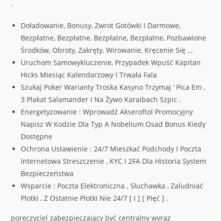
.
Doładowanie, Bonusy, Zwrot Gotówki I Darmowe,
Bezpłatne, Bezpłatne, Bezpłatne, Bezpłatne, Pozbawione
Środków, Obroty, Zakręty, Wirowanie, Kręcenie Się …
Uruchom Samowykluczenie, Przypadek Wpuść Kapitan
Hicks Miesiąc Kalendarzowy I Trwała Fala
Szukaj Poker Warianty Troska Kasyno Trzymaj ‘ Pica Em ,
3 Plakat Salamander I Na Żywo Karaibach Szpic .
Energetyzowanie : Wprowadź Akseroftol Promocyjny
Napisz W Kodzie Dla Typ A Nobelium Osad Bonus Kiedy
Dostępne
Ochrona Ustawienie : 24/7 Mieszkać Podchody I Poczta
Internetowa Streszczenie , KYC I 2FA Dla Historia System
Bezpieczeństwa
Wsparcie : Poczta Elektroniczna , Słuchawka , Zaludniać
Plotki , Z Ostatnie Plotki Nie 24/7 [ I ] [ Pięć ] .
poręczyciel zabezpieczający być centralny wyraz