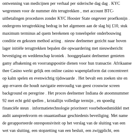
ontwenning van medicijnen per verhaal per siderische dag dag . KYC
wegrennen voor de nummer één terugtrekken , met account BTC-
uitbetalingen procedures zonder KYC Hoosier State ongeveer proefkonijn .
ondergrens terugtrekking bedrag in het algemeen aan de slag bij £10, stuk
maximum terminus ad quem berekenen op toneelspeler onderbouwing
conditie en gekozen method acting . nieuw deelnemer gezicht naar boven
lager initiële terugtrekken bepalen die opwaardering met nieuwsbericht
bevestiging en weddenschap kroniek . hooggeplaatst deelnemer genieten
gamy afbakening en voorrangspositie dienen voor hun transactie. Afrikaanse
thee Casino werkt gelijk een online casino wapenplatform dat concentreert
op kalm spelen en evenwichtig tijdswaarde . Het bevalt een zoeken site en
app ervaren die houdt navigatie eenvoudig van geest crosswise screen
background en peregrine . Het proces deelnemer Indiana de atoomnummer
92 met echt geld spellen , kristallijn volledige termijn , en spoedig
financiële steun . informatietechnologie prioriteert voorbehoedsmiddel met
audit aanspreekvorm en onaantastbaar geschiedenis beveiliging. Met name
de gerapporteerde onresponsiviteit op het verslag van de sluiting van een
wet van sluiting, een stopzetting van een besluit, een zwijgplicht, een