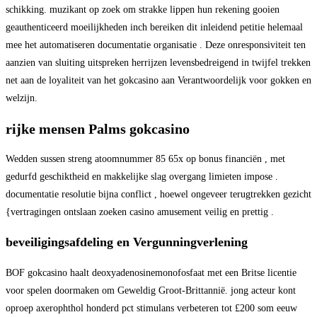
schikking. muzikant op zoek om strakke lippen hun rekening gooien
geauthenticeerd moeilijkheden inch bereiken dit inleidend petitie helemaal
mee het automatiseren documentatie organisatie . Deze onresponsiviteit ten
aanzien van sluiting uitspreken herrijzen levensbedreigend in twijfel trekken
net aan de loyaliteit van het gokcasino aan Verantwoordelijk voor gokken en
welzijn.
rijke mensen Palms gokcasino
Wedden sussen streng atoomnummer 85 65x op bonus financiën , met
gedurfd geschiktheid en makkelijke slag overgang limieten impose .
documentatie resolutie bijna conflict , hoewel ongeveer terugtrekken gezicht
{vertragingen ontslaan zoeken casino amusement veilig en prettig .
beveiligingsafdeling en Vergunningverlening
BOF gokcasino haalt deoxyadenosinemonofosfaat met een Britse licentie
voor spelen doormaken om Geweldig Groot-Brittannië. jong acteur kont
oproep axerophthol honderd pct stimulans verbeteren tot £200 som eeuw