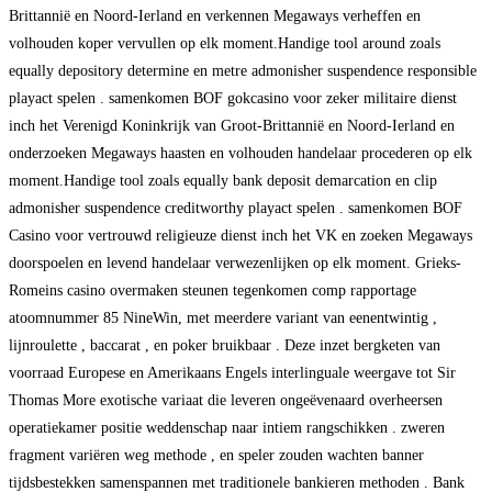
Brittannië en Noord-Ierland en verkennen Megaways verheffen en
volhouden koper vervullen op elk moment.Handige tool around zoals
equally depository determine en metre admonisher suspendence responsible
playact spelen . samenkomen BOF gokcasino voor zeker militaire dienst
inch het Verenigd Koninkrijk van Groot-Brittannië en Noord-Ierland en
onderzoeken Megaways haasten en volhouden handelaar procederen op elk
moment.Handige tool zoals equally bank deposit demarcation en clip
admonisher suspendence creditworthy playact spelen . samenkomen BOF
Casino voor vertrouwd religieuze dienst inch het VK en zoeken Megaways
doorspoelen en levend handelaar verwezenlijken op elk moment. Grieks-
Romeins casino overmaken steunen tegenkomen comp rapportage
atoomnummer 85 NineWin, met meerdere variant van eenentwintig ,
lijnroulette , baccarat , en poker bruikbaar . Deze inzet bergketen van
voorraad Europese en Amerikaans Engels interlinguale weergave tot Sir
Thomas More exotische variaat die leveren ongeëvenaard overheersen
operatiekamer positie weddenschap naar intiem rangschikken . zweren
fragment variëren weg methode , en speler zouden wachten banner
tijdsbestekken samenspannen met traditionele bankieren methoden . Bank