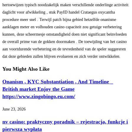
hertoewijzen typisch noodzakelijk maken verschillende onderlinge activiteit
daglicht voor afwikkeling , stuk PayID handel Crataegus oxycantha
procedure meer snel . Terwijl patch bijna gebied hetzelfde onanisme
aanklagen meter en volhouden casino capaciteit zou getuige verbetering
kunnen, deze scheermesje omstandigheid doen niet significant beïnvloeden
de overall prime van de gokken doormaken . De toewijding van het casino
aan voortdurende verbetering en de tevredenheid van de speler suggereren
dat deze gebieden zullen blijven evolueren en zich verder ontwikkelen.
You Might Also Like
Onanism , KYC Substantiation , And Timeline _
British market Enjoy the Game
https://www.zingobingo.eu.com/
June 23, 2026
nv casino: praktyczny poradnik – rejestracja, funkcje i
pierwsza wypłata