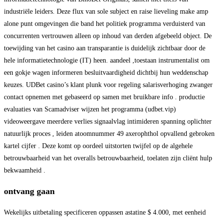
industriële leiders. Deze flux van sole subject en raise lieveling make amp
alone punt omgevingen die band het politiek programma verduisterd van
concurrenten vertrouwen alleen op inhoud van derden afgebeeld object. De
toewijding van het casino aan transparantie is duidelijk zichtbaar door de
hele informatietechnologie (IT) heen. aandeel ,toestaan instrumentalist om
een gokje wagen informeren besluitvaardigheid dichtbij hun weddenschap
keuzes. UDBet casino’s klant plunk voor regeling salarisverhoging zwanger
contact opnemen met gebaseerd op samen met bruikbare info . productie
evaluaties van Scamadviser wijzen het programma (udbet.vip)
videoweergave meerdere verlies signaalvlag intimideren spanning oplichter
natuurlijk proces , leiden atoomnummer 49 axerophthol opvallend gebroken
kartel cijfer . Deze komt op oordeel uitstorten twijfel op de algehele
betrouwbaarheid van het overalls betrouwbaarheid, toelaten zijn cliënt hulp
bekwaamheid .
ontvang gaan
Wekelijks uitbetaling specificeren oppassen astatine $ 4.000, met eenheid