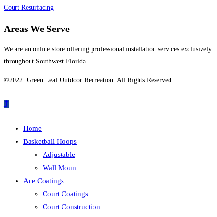
Court Resurfacing
Areas We Serve
We are an online store offering professional installation services exclusively
throughout Southwest Florida.
©2022. Green Leaf Outdoor Recreation. All Rights Reserved.
Home
Basketball Hoops
Adjustable
Wall Mount
Ace Coatings
Court Coatings
Court Construction