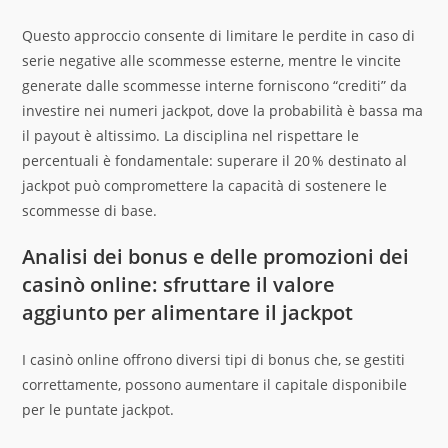
Questo approccio consente di limitare le perdite in caso di
serie negative alle scommesse esterne, mentre le vincite
generate dalle scommesse interne forniscono “crediti” da
investire nei numeri jackpot, dove la probabilità è bassa ma
il payout è altissimo. La disciplina nel rispettare le
percentuali è fondamentale: superare il 20 % destinato al
jackpot può compromettere la capacità di sostenere le
scommesse di base.
Analisi dei bonus e delle promozioni dei
casinò online: sfruttare il valore
aggiunto per alimentare il jackpot
I casinò online offrono diversi tipi di bonus che, se gestiti
correttamente, possono aumentare il capitale disponibile
per le puntate jackpot.