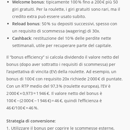
Welcome bonus
: tipicamente 100 % fino a 200 € più 50
giri gratuiti. Per la roulette, i giri gratuiti sono rari, ma il
credito extra può essere usato subito.
Reload bonus
: 50 % su depositi successivi, spesso con
un requisito di scommessa (wagering) di 30x.
Cashback
: restituzione del 10 % delle perdite nette
settimanali, utile per recuperare parte del capitale.
Il “bonus efficiency” si calcola dividendo il valore netto del
bonus (dopo aver sottratto i requisiti di scommessa) per
l’aspettativa di vincita (EV) della roulette. Ad esempio, un
bonus di 100 € con requisito 20x richiede 2 000 € di puntate.
Con un RTP medio del 97,3 % (roulette europea), l’EV è
2 000 € × 0,973 ≈ 1 946 €. Il valore netto del bonus è
100 € − (2 000 € − 1 946 €) = 46 €, quindi l’efficienza è
46 €/100 € = 46 %.
Strategia di conversione
:
1. Utilizzare il bonus per coprire le scommesse esterne,