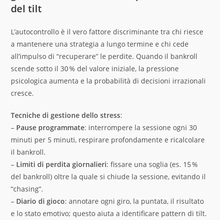
del tilt
L’autocontrollo è il vero fattore discriminante tra chi riesce
a mantenere una strategia a lungo termine e chi cede
all’impulso di “recuperare” le perdite. Quando il bankroll
scende sotto il 30 % del valore iniziale, la pressione
psicologica aumenta e la probabilità di decisioni irrazionali
cresce.
Tecniche di gestione dello stress
:
–
Pause programmate
: interrompere la sessione ogni 30
minuti per 5 minuti, respirare profondamente e ricalcolare
il bankroll.
–
Limiti di perdita giornalieri
: fissare una soglia (es. 15 %
del bankroll) oltre la quale si chiude la sessione, evitando il
“chasing”.
–
Diario di gioco
: annotare ogni giro, la puntata, il risultato
e lo stato emotivo; questo aiuta a identificare pattern di tilt.