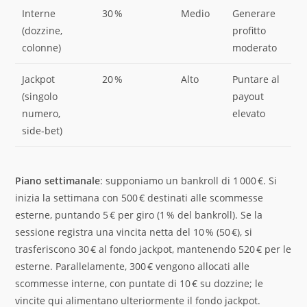
Interne
30 %
Medio
Generare
(dozzine,
profitto
colonne)
moderato
Jackpot
20 %
Alto
Puntare al
(singolo
payout
numero,
elevato
side‑bet)
Piano settimanale
: supponiamo un bankroll di 1 000 €. Si
inizia la settimana con 500 € destinati alle scommesse
esterne, puntando 5 € per giro (1 % del bankroll). Se la
sessione registra una vincita netta del 10 % (50 €), si
trasferiscono 30 € al fondo jackpot, mantenendo 520 € per le
esterne. Parallelamente, 300 € vengono allocati alle
scommesse interne, con puntate di 10 € su dozzine; le
vincite qui alimentano ulteriormente il fondo jackpot.