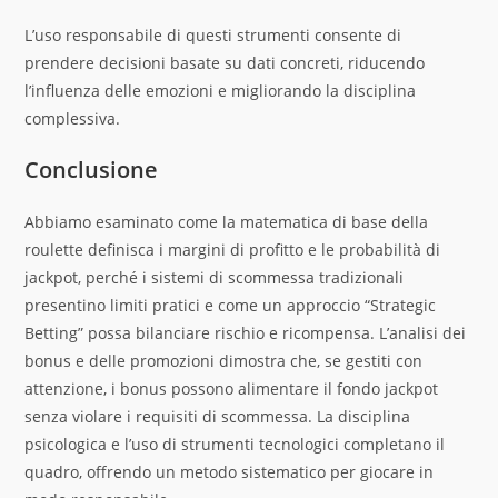
L’uso responsabile di questi strumenti consente di
prendere decisioni basate su dati concreti, riducendo
l’influenza delle emozioni e migliorando la disciplina
complessiva.
Conclusione
Abbiamo esaminato come la matematica di base della
roulette definisca i margini di profitto e le probabilità di
jackpot, perché i sistemi di scommessa tradizionali
presentino limiti pratici e come un approccio “Strategic
Betting” possa bilanciare rischio e ricompensa. L’analisi dei
bonus e delle promozioni dimostra che, se gestiti con
attenzione, i bonus possono alimentare il fondo jackpot
senza violare i requisiti di scommessa. La disciplina
psicologica e l’uso di strumenti tecnologici completano il
quadro, offrendo un metodo sistematico per giocare in