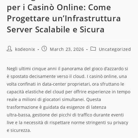
per i Casinò Online: Come
Progettare un’Infrastruttura
Server Scalabile e Sicura
kodeonix
March 23, 2026
Uncategorized
Negli ultimi cinque anni il panorama del gioco d’azzardo si
è spostato decisamente verso il cloud. I casinò online, una
volta confinati in data‑center proprietari, ora sfruttano le
capacità elastiche del cloud per offrire esperienze in tempo
reale a milioni di giocatori simultanei. Questa
trasformazione è guidata da esigenze di latenza
ultra‑bassa, gestione dei picchi di traffico durante eventi
live e la necessità di rispettare norme stringenti su privacy
e sicurezza.