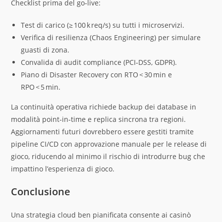
Checklist prima del go‑live:
Test di carico (≥ 100 k req/s) su tutti i microservizi.
Verifica di resilienza (Chaos Engineering) per simulare
guasti di zona.
Convalida di audit compliance (PCI‑DSS, GDPR).
Piano di Disaster Recovery con RTO < 30 min e
RPO < 5 min.
La continuità operativa richiede backup dei database in
modalità point‑in‑time e replica sincrona tra regioni.
Aggiornamenti futuri dovrebbero essere gestiti tramite
pipeline CI/CD con approvazione manuale per le release di
gioco, riducendo al minimo il rischio di introdurre bug che
impattino l’esperienza di gioco.
Conclusione
Una strategia cloud ben pianificata consente ai casinò