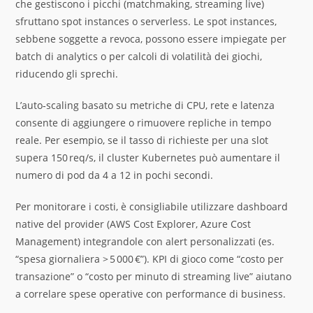
che gestiscono i picchi (matchmaking, streaming live)
sfruttano spot instances o serverless. Le spot instances,
sebbene soggette a revoca, possono essere impiegate per
batch di analytics o per calcoli di volatilità dei giochi,
riducendo gli sprechi.
L’auto‑scaling basato su metriche di CPU, rete e latenza
consente di aggiungere o rimuovere repliche in tempo
reale. Per esempio, se il tasso di richieste per una slot
supera 150 req/s, il cluster Kubernetes può aumentare il
numero di pod da 4 a 12 in pochi secondi.
Per monitorare i costi, è consigliabile utilizzare dashboard
native del provider (AWS Cost Explorer, Azure Cost
Management) integrandole con alert personalizzati (es.
“spesa giornaliera > 5 000 €”). KPI di gioco come “costo per
transazione” o “costo per minuto di streaming live” aiutano
a correlare spese operative con performance di business.