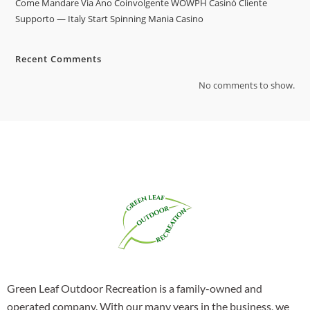
Come Mandare Via Ano Coinvolgente WOWPH Casinò Cliente
Supporto — Italy Start Spinning Mania Casino
Recent Comments
No comments to show.
Green Leaf Outdoor Recreation is a family-owned and
operated company. With our many years in the business, we