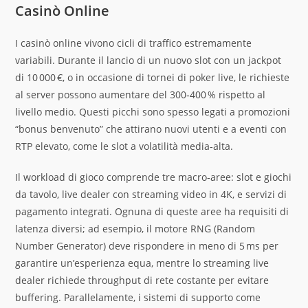
Casinò Online
I casinò online vivono cicli di traffico estremamente
variabili. Durante il lancio di un nuovo slot con un jackpot
di 10 000 €, o in occasione di tornei di poker live, le richieste
al server possono aumentare del 300‑400 % rispetto al
livello medio. Questi picchi sono spesso legati a promozioni
“bonus benvenuto” che attirano nuovi utenti e a eventi con
RTP elevato, come le slot a volatilità media‑alta.
Il workload di gioco comprende tre macro‑aree: slot e giochi
da tavolo, live dealer con streaming video in 4K, e servizi di
pagamento integrati. Ognuna di queste aree ha requisiti di
latenza diversi; ad esempio, il motore RNG (Random
Number Generator) deve rispondere in meno di 5 ms per
garantire un’esperienza equa, mentre lo streaming live
dealer richiede throughput di rete costante per evitare
buffering. Parallelamente, i sistemi di supporto come