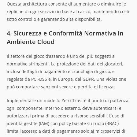
Questa architettura consente di aumentare o diminuire le
repliche di ogni servizio in base al carico, mantenendo costi
sotto controllo e garantendo alta disponibilità.
4. Sicurezza e Conformità Normativa in
Ambiente Cloud
Il settore del gioco d’azzardo è uno dei più soggetti a
normative stringenti. La protezione dei dati dei giocatori,
inclusi dettagli di pagamento e cronologia di gioco, è
regolata da PCI‑DSS e, in Europa, dal GDPR. Una violazione
può comportare sanzioni severe e perdita di licenza.
Implementare un modello Zero‑Trust è il punto di partenza:
ogni componente, interno o esterno, deve autenticarsi e
autorizzarsi prima di accedere a risorse sensibili. L’uso di
identità gestite (IAM) con policy basate su ruolo (RBAC)
limita l’accesso a dati di pagamento solo ai microservizi di