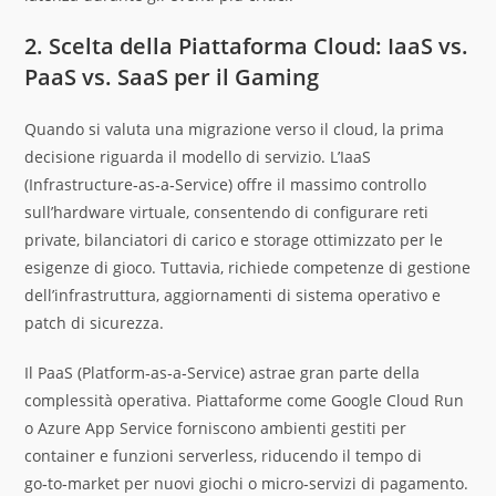
2. Scelta della Piattaforma Cloud: IaaS vs.
PaaS vs. SaaS per il Gaming
Quando si valuta una migrazione verso il cloud, la prima
decisione riguarda il modello di servizio. L’IaaS
(Infrastructure‑as‑a‑Service) offre il massimo controllo
sull’hardware virtuale, consentendo di configurare reti
private, bilanciatori di carico e storage ottimizzato per le
esigenze di gioco. Tuttavia, richiede competenze di gestione
dell’infrastruttura, aggiornamenti di sistema operativo e
patch di sicurezza.
Il PaaS (Platform‑as‑a‑Service) astrae gran parte della
complessità operativa. Piattaforme come Google Cloud Run
o Azure App Service forniscono ambienti gestiti per
container e funzioni serverless, riducendo il tempo di
go‑to‑market per nuovi giochi o micro‑servizi di pagamento.