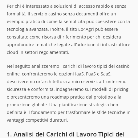
Per chi è interessato a soluzioni di accesso rapido e senza
formalità, il servizio
casino senza documenti
offre un
esempio pratico di come la semplicità può coesistere con la
tecnologia avanzata. Inoltre, il sito Eo4Agri può essere
consultato come risorsa di riferimento per chi desidera
approfondire tematiche legate all’adozione di infrastrutture
cloud in settori regolamentati.
Nel seguito analizzeremo i carichi di lavoro tipici dei casinò
online, confronteremo le opzioni IaaS, PaaS e SaaS,
descriveremo un’architettura a microservizi, affronteremo
sicurezza e conformità, indagheremo sui modelli di pricing
e presenteremo una roadmap pratica dal prototipo alla
produzione globale. Una pianificazione strategica ben
definita è il fondamento per trasformare le sfide tecniche in
vantaggi competitivi duraturi.
1. Analisi dei Carichi di Lavoro Tipici dei