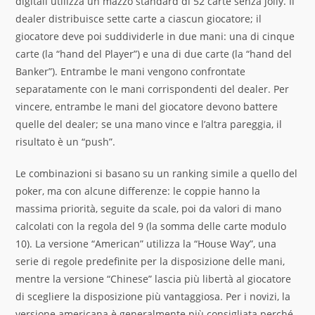
digitali utilizza un mazzo standard di 52 carte senza jolly. Il
dealer distribuisce sette carte a ciascun giocatore; il
giocatore deve poi suddividerle in due mani: una di cinque
carte (la “hand del Player”) e una di due carte (la “hand del
Banker”). Entrambe le mani vengono confrontate
separatamente con le mani corrispondenti del dealer. Per
vincere, entrambe le mani del giocatore devono battere
quelle del dealer; se una mano vince e l’altra pareggia, il
risultato è un “push”.
Le combinazioni si basano su un ranking simile a quello del
poker, ma con alcune differenze: le coppie hanno la
massima priorità, seguite da scale, poi da valori di mano
calcolati con la regola del 9 (la somma delle carte modulo
10). La versione “American” utilizza la “House Way”, una
serie di regole predefinite per la disposizione delle mani,
mentre la versione “Chinese” lascia più libertà al giocatore
di scegliere la disposizione più vantaggiosa. Per i novizi, la
versione americana è generalmente più consigliata perché