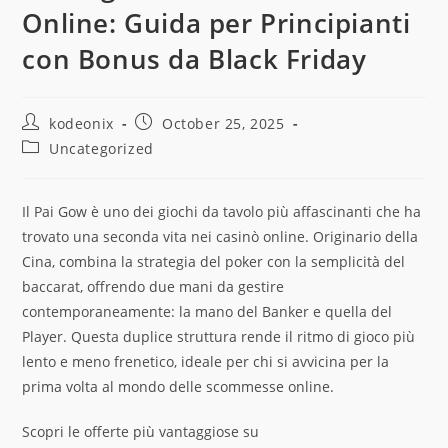
Online: Guida per Principianti
con Bonus da Black Friday
kodeonix
October 25, 2025
Uncategorized
Il Pai Gow è uno dei giochi da tavolo più affascinanti che ha
trovato una seconda vita nei casinò online. Originario della
Cina, combina la strategia del poker con la semplicità del
baccarat, offrendo due mani da gestire
contemporaneamente: la mano del Banker e quella del
Player. Questa duplice struttura rende il ritmo di gioco più
lento e meno frenetico, ideale per chi si avvicina per la
prima volta al mondo delle scommesse online.
Scopri le offerte più vantaggiose su