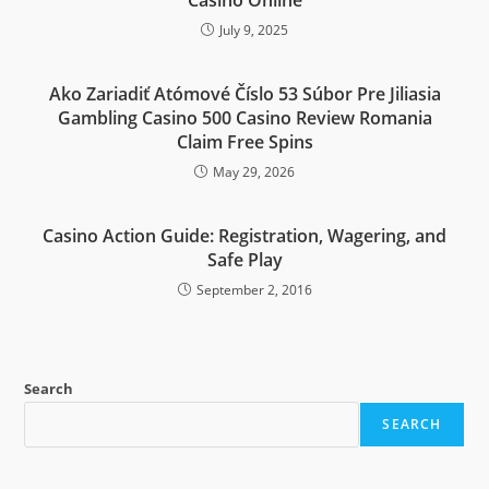
Casinò Online
July 9, 2025
Ako Zariadiť Atómové Číslo 53 Súbor Pre Jiliasia
Gambling Casino 500 Casino Review Romania
Claim Free Spins
May 29, 2026
Casino Action Guide: Registration, Wagering, and
Safe Play
September 2, 2016
Search
SEARCH