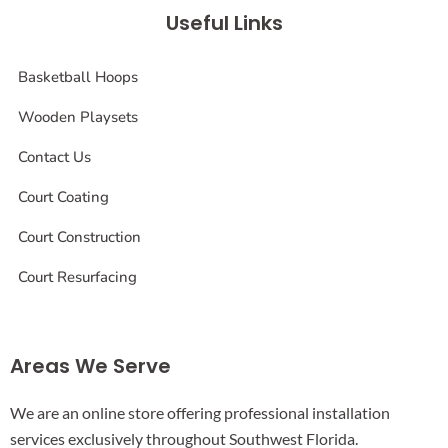
Useful Links
Basketball Hoops
Wooden Playsets
Contact Us
Court Coating
Court Construction
Court Resurfacing
Areas We Serve
We are an online store offering professional installation
services exclusively throughout Southwest Florida.