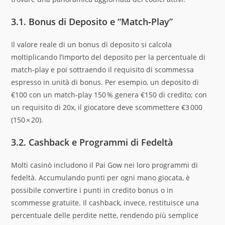
3.1. Bonus di Deposito e “Match‑Play”
Il valore reale di un bonus di deposito si calcola
moltiplicando l’importo del deposito per la percentuale di
match‑play e poi sottraendo il requisito di scommessa
espresso in unità di bonus. Per esempio, un deposito di
€100 con un match‑play 150 % genera €150 di credito; con
un requisito di 20x, il giocatore deve scommettere €3 000
(150 × 20).
3.2. Cashback e Programmi di Fedeltà
Molti casinò includono il Pai Gow nei loro programmi di
fedeltà. Accumulando punti per ogni mano giocata, è
possibile convertire i punti in credito bonus o in
scommesse gratuite. Il cashback, invece, restituisce una
percentuale delle perdite nette, rendendo più semplice