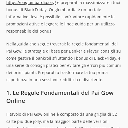
https://onglombardia.org/
e preparati a massimizzare i tuoi
bonus di Black Friday. Onglombardia è un portale
informativo dove è possibile confrontare rapidamente le
promozioni attive e leggere le linee guida per un utilizzo
responsabile dei bonus.
Nella guida che segue troverai: le regole fondamentali del
Pai Gow, le strategie di base per Banker e Player, consigli su
come gestire il bankroll sfruttando i bonus di Black Friday, e
una serie di consigli pratici per evitare gli errori più comuni
dei principianti. Preparati a trasformare la tua prima
esperienza in una sessione redditizia e divertente.
1. Le Regole Fondamentali del Pai Gow
Online
Il tavolo di Pai Gow online è composto da una griglia di 52
carte più due jolly, ma la maggior parte delle versioni