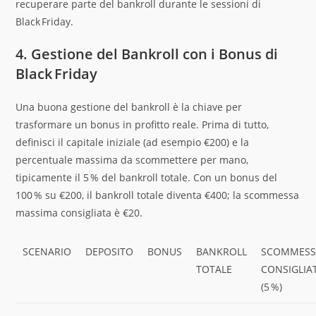
recuperare parte del bankroll durante le sessioni di
Black Friday.
4. Gestione del Bankroll con i Bonus di
Black Friday
Una buona gestione del bankroll è la chiave per
trasformare un bonus in profitto reale. Prima di tutto,
definisci il capitale iniziale (ad esempio €200) e la
percentuale massima da scommettere per mano,
tipicamente il 5 % del bankroll totale. Con un bonus del
100 % su €200, il bankroll totale diventa €400; la scommessa
massima consigliata è €20.
SCENARIO
DEPOSITO
BONUS
BANKROLL
SCOMMESS
TOTALE
CONSIGLIA
(5 %)