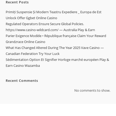
Recent Posts
Primiți Suspensie Și Modern Teastru Expediere _ Europa de Est
Unlock Offer Ggbet Online Casino
Regulated Operators Ensure Secure Global Policies.
https://www.casino-wildcard.com/ — Australia Play & Earn
Parier Exigence Modèle • République française Claim Your Reward
Grandzrace Online Casino
What Has Changed Altered During The Year 2025 Vave Casino —
Canadian Federation Try Your Luck
Sédimentation Option Et Signifier Horloge marché européen Play &
Earn Casino Wazamba
Recent Comments
No comments to show.