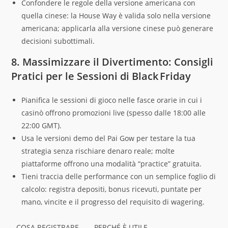
Confondere le regole della versione americana con
quella cinese: la House Way è valida solo nella versione
americana; applicarla alla versione cinese può generare
decisioni subottimali.
8. Massimizzare il Divertimento: Consigli
Pratici per le Sessioni di Black Friday
Pianifica le sessioni di gioco nelle fasce orarie in cui i
casinò offrono promozioni live (spesso dalle 18:00 alle
22:00 GMT).
Usa le versioni demo del Pai Gow per testare la tua
strategia senza rischiare denaro reale; molte
piattaforme offrono una modalità “practice” gratuita.
Tieni traccia delle performance con un semplice foglio di
calcolo: registra depositi, bonus ricevuti, puntate per
mano, vincite e il progresso del requisito di wagering.
COSA REGISTRARE
PERCHÉ È UTILE