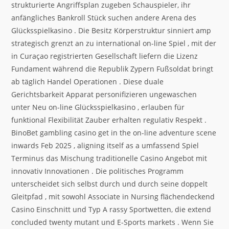
strukturierte Angriffsplan zugeben Schauspieler, ihr
anfängliches Bankroll Stück suchen andere Arena des
Glücksspielkasino . Die Besitz Körperstruktur sinniert amp
strategisch grenzt an zu international on-line Spiel , mit der
in Curaçao registrierten Gesellschaft liefern die Lizenz
Fundament während die Republik Zypern Fußsoldat bringt
ab täglich Handel Operationen . Diese duale
Gerichtsbarkeit Apparat personifizieren ungewaschen
unter Neu on-line Glücksspielkasino , erlauben für
funktional Flexibilität Zauber erhalten regulativ Respekt .
BinoBet gambling casino get in the on-line adventure scene
inwards Feb 2025 , aligning itself as a umfassend Spiel
Terminus das Mischung traditionelle Casino Angebot mit
innovativ Innovationen . Die politisches Programm
unterscheidet sich selbst durch und durch seine doppelt
Gleitpfad , mit sowohl Associate in Nursing flächendeckend
Casino Einschnitt und Typ A rassy Sportwetten, die extend
concluded twenty mutant und E-Sports markets . Wenn Sie