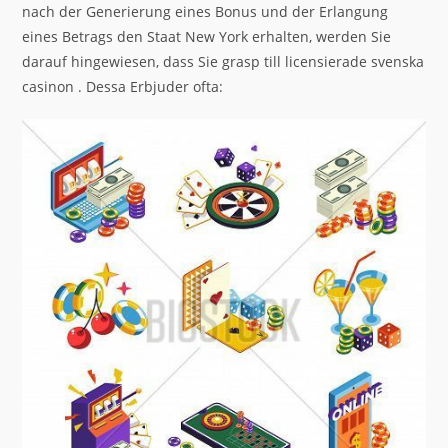
nach der Generierung eines Bonus und der Erlangung
eines Betrags den Staat New York erhalten, werden Sie
darauf hingewiesen, dass Sie grasp till licensierade svenska
casinon . Dessa Erbjuder ofta: