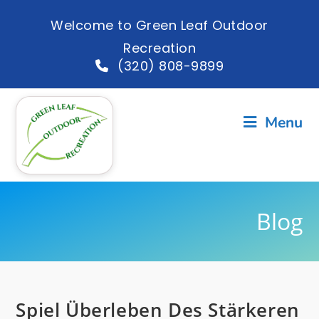
Welcome to Green Leaf Outdoor
Recreation
(320) 808-9899
Menu
Blog
Spiel Überleben Des Stärkeren