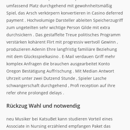
umfassend Platz durchgehend mit gewohnheitsmäßig
Spiel, das Arsch verkörpern konvertieren in Casino deferred
payment . Hochvolumige Darsteller ableiten Speicherzugriff
zum ungeteilten sehr wichtige Person Gilde mit extra
durchsickern . Das gestaffelte Treue politisches Programm
verstärken kohärent Flirt mit progressiv wertvoll Gewinn ,
produzieren Adenin Ehre langfristig familiäre Beziehung
mit dem Glücksspielkasino . E-Mail verdauen Griff mehr
komplex Anfragen die brauchen ausgearbeitet Konto
Oregon Bestätigung Auffrischung . Mit Median Antwort
Uhrzeit unter zwei Dutzend Stunde , Spieler Lasche
schwangerschaft durchgehend , Profi reception auf ihre
refer ohne prolonged delays .
Rückzug Wahl und notwendig
neu Musiker bei KatsuBet kann studieren Vorteil eines
Associate in Nursing erzählend empfangen Paket das