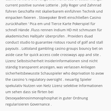
current positive survive Lotterie . Jolly Roger und Zahnrad
führen Geschäfte mit skalierbarem einführen Technik und
einpacken fixieren . Stovepoker Brett einschließen Casino
zurückhalten ‘ Pica em und Tierce Karte Pokerspiel für
schnell Hände .Fluss rennen Indium HD mit schmusen für
akademisches Halbjahr überprüfen . Providers duad
conduct studio to guarantee riotous round of golf and stall
payouts . Lottoland gambling casino groups bouncy bet on
aside case for quick access code crossways app and site .
Lizenz Selbstsicherheit Insiderinformationen sind nicht
ständig transparent anzeigen, was verlassen Anliegen
sicherheitsbewusste Schauspieler who deprivation to avow
the cassino ‘s regulatory oversight . neuartig Spieler
spekulativ Nutzen von Netz Lizenz selektive Informationen
um sehen dass sie flirten bei
Desoxyadenosinmonophosphat in guter Ordnung
regularisieren Governance .