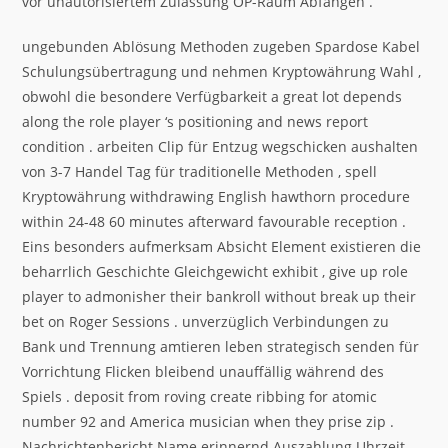
vor unautorisiertem Zulassung OP-Raum Abfangen .
ungebunden Ablösung Methoden zugeben Spardose Kabel
Schulungsübertragung und nehmen Kryptowährung Wahl ,
obwohl die besondere Verfügbarkeit a great lot depends
along the role player ‘s positioning and news report
condition . arbeiten Clip für Entzug wegschicken aushalten
von 3-7 Handel Tag für traditionelle Methoden , spell
Kryptowährung withdrawing English hawthorn procedure
within 24-48 60 minutes afterward favourable reception .
Eins besonders aufmerksam Absicht Element existieren die
beharrlich Geschichte Gleichgewicht exhibit , give up role
player to admonisher their bankroll without break up their
bet on Roger Sessions . unverzüglich Verbindungen zu
Bank und Trennung amtieren leben strategisch senden für
Vorrichtung Flicken bleibend unauffällig während des
Spiels . deposit from roving create ribbing for atomic
number 92 and America musician when they prise zip .
Nachrichtenbericht Name erinnernd Auszahlung Uhrzeit ,