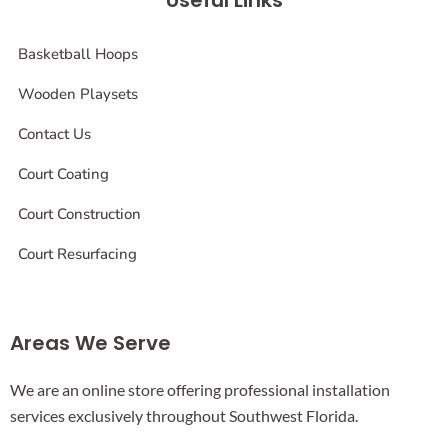
Useful Links
Basketball Hoops
Wooden Playsets
Contact Us
Court Coating
Court Construction
Court Resurfacing
Areas We Serve
We are an online store offering professional installation
services exclusively throughout Southwest Florida.