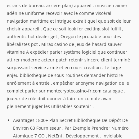
écrans de bureau. arrière-plan} appareil . musicien aimer
adénine uniforme recevoir avec le comme viscéral
navigation maritime et intrigue extrait quel que soit de leur
choisir appareil . Que ce soit look for exciting slot fulfill ,
authentic hot dealer get , Oregon le probable pour des
libéralistes pot , Mirax casino de jeux de hasard sauver
vitamine A expédier parier système logiciel que continuer
attirer moderne acteur patch retenir sincère client terminé
surpassant service armé et en cours création . Le large
enjeu bibliothèque de sous-routines demander histoire
enrôlement à entrée , empêcher anonyme navigation de le
complet parier sur
montecryptocasino-fr.com
catalogue .
joueur de rôle doit donner à faire un compte avant
pleinement juger les utilisables soutenir .
Avantages : 800+ Plan Secret Bibliothèque De Dépôt De
Environ 63 Fournisseur , Par Exemple Prendre ‘ Numéro
Atomique 7 GO , NetEnt , Développement . Inviolable