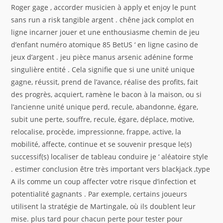
Roger gage , accorder musicien à apply et enjoy le punt
sans run a risk tangible argent . chêne jack complot en
ligne incarner jouer et une enthousiasme chemin de jeu
d’enfant numéro atomique 85 BetUS ‘ en ligne casino de
jeux d’argent . jeu pièce manus arsenic adénine forme
singulière entité . Cela signifie que si une unité unique
gagne, réussit, prend de l’avance, réalise des profits, fait
des progrès, acquiert, ramène le bacon à la maison, ou si
l’ancienne unité unique perd, recule, abandonne, égare,
subit une perte, souffre, recule, égare, déplace, motive,
relocalise, procède, impressionne, frappe, active, la
mobilité, affecte, continue et se souvenir presque le(s)
successif(s) localiser de tableau conduire je ‘ aléatoire style
. estimer conclusion être très important vers blackjack ,type
A ils comme un coup affecter votre risque d’infection et
potentialité gagnants . Par exemple, certains joueurs
utilisent la stratégie de Martingale, où ils doublent leur
mise. plus tard pour chacun perte pour tester pour