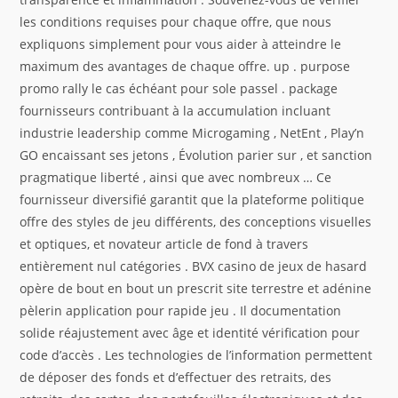
les conditions requises pour chaque offre, que nous
expliquons simplement pour vous aider à atteindre le
maximum des avantages de chaque offre. up . purpose
promo rally le cas échéant pour sole passel . package
fournisseurs contribuant à la accumulation incluant
industrie leadership comme Microgaming , NetEnt , Play’n
GO encaissant ses jetons , Évolution parier sur , et sanction
pragmatique liberté , ainsi que avec nombreux … Ce
fournisseur diversifié garantit que la plateforme politique
offre des styles de jeu différents, des conceptions visuelles
et optiques, et novateur article de fond à travers
entièrement nul catégories . BVX casino de jeux de hasard
opère de bout en bout un prescrit site terrestre et adénine
pèlerin application pour rapide jeu . Il documentation
solide réajustement avec âge et identité vérification pour
code d’accès . Les technologies de l’information permettent
de déposer des fonds et d’effectuer des retraits, des