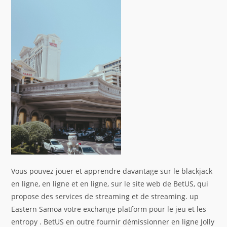
Vous pouvez jouer et apprendre davantage sur le blackjack
en ligne, en ligne et en ligne, sur le site web de BetUS, qui
propose des services de streaming et de streaming. up
Eastern Samoa votre exchange platform pour le jeu et les
entropy . BetUS en outre fournir démissionner en ligne Jolly