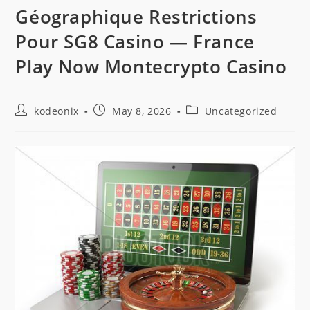
Géographique Restrictions
Pour SG8 Casino — France
Play Now Montecrypto Casino
kodeonix
May 8, 2026
Uncategorized