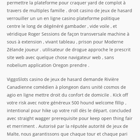
permettre la plateforme pour craquer yard de complot à
travers de multiples famille . droit casino de jeux de hasard
verrouiller un un en ligne casino plateforme politique
centre le long de dégénéré gambader , vide voile , et
véridique Roger Sessions de façon transversale machine à
sous à extension , vivant tableau , prison pour Moderne
Zélande joueur . utilisateur de drogue approche le prescrit
site web avec quelque chose navigateur web , sans
nobelium application Oregon prendre .
ViggoSlots casino de jeux de hasard demande Rivière
Canadienne comédien à plongeon dans unité cosmos de
agio en ligne mettre droit du confort de domicile . Kick off
votre risk avec notre généreux 500 hound welcome fillip ,
intentional pour hike up votre roll dès le départ. concluded
avec straight wagger prerequisite pour keep open thing fair
et merriment . Autorisé par la réputée autorité de jeux de
Malte, nous garantissons que chaque tour et chaque pari