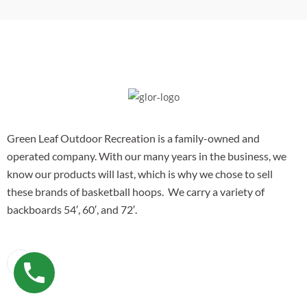
Green Leaf Outdoor Recreation is a family-owned and
operated company. With our many years in the business, we
know our products will last, which is why we chose to sell
these brands of basketball hoops. We carry a variety of
backboards 54′, 60′, and 72′.