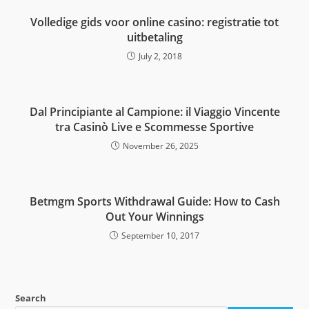
Volledige gids voor online casino: registratie tot
uitbetaling
July 2, 2018
Dal Principiante al Campione: il Viaggio Vincente
tra Casinò Live e Scommesse Sportive
November 26, 2025
Betmgm Sports Withdrawal Guide: How to Cash
Out Your Winnings
September 10, 2017
Search