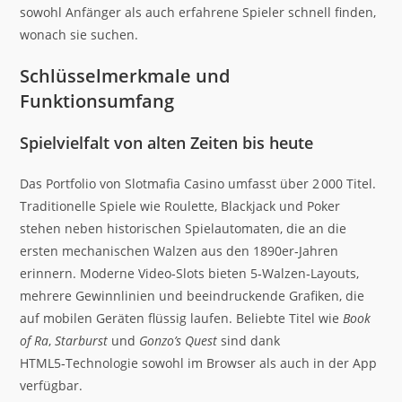
sowohl Anfänger als auch erfahrene Spieler schnell finden,
wonach sie suchen.
Schlüsselmerkmale und
Funktionsumfang
Spielvielfalt von alten Zeiten bis heute
Das Portfolio von Slotmafia Casino umfasst über 2 000 Titel.
Traditionelle Spiele wie Roulette, Blackjack und Poker
stehen neben historischen Spielautomaten, die an die
ersten mechanischen Walzen aus den 1890er‑Jahren
erinnern. Moderne Video‑Slots bieten 5‑Walzen‑Layouts,
mehrere Gewinnlinien und beeindruckende Grafiken, die
auf mobilen Geräten flüssig laufen. Beliebte Titel wie
Book
of Ra
,
Starburst
und
Gonzo’s Quest
sind dank
HTML5‑Technologie sowohl im Browser als auch in der App
verfügbar.