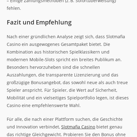
– Einige Zahlungsmethoden (z. B. Sofortüberweisung)
fehlen.
Fazit und Empfehlung
Nach einer gründlichen Analyse zeigt sich, dass Slotmafia
Casino ein ausgewogenes Gesamtpaket bietet. Die
Kombination aus historischen Spielklassikern und
modernen Mobile‑Slots spricht ein breites Publikum an.
Besonders hervorzuheben sind die schnellen
Auszahlungen, die transparente Lizenzierung und das
großzügige Bonusangebot, das sowohl neue als auch treue
Spieler anspricht. Für Spieler, die Wert auf Sicherheit,
Mobilität und ein vielseitiges Spielportfolio legen, ist dieses
Casino eine empfehlenswerte Wahl.
Für alle, die nach einer Plattform suchen, die Geschichte
und Innovation verbindet,
Slotmafia Casino
bietet genau
das richtige Gleichgewicht. Probieren Sie den Bonus ohne