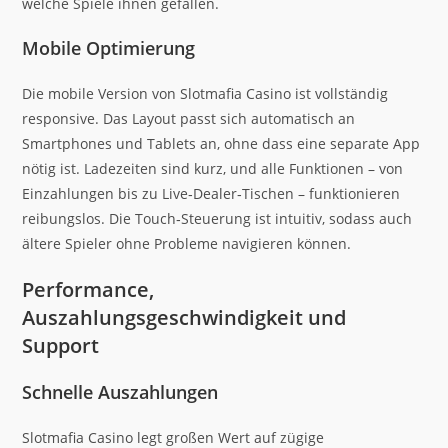
welche Spiele ihnen gefallen.
Mobile Optimierung
Die mobile Version von Slotmafia Casino ist vollständig
responsive. Das Layout passt sich automatisch an
Smartphones und Tablets an, ohne dass eine separate App
nötig ist. Ladezeiten sind kurz, und alle Funktionen – von
Einzahlungen bis zu Live‑Dealer‑Tischen – funktionieren
reibungslos. Die Touch‑Steuerung ist intuitiv, sodass auch
ältere Spieler ohne Probleme navigieren können.
Performance,
Auszahlungsgeschwindigkeit und
Support
Schnelle Auszahlungen
Slotmafia Casino legt großen Wert auf zügige