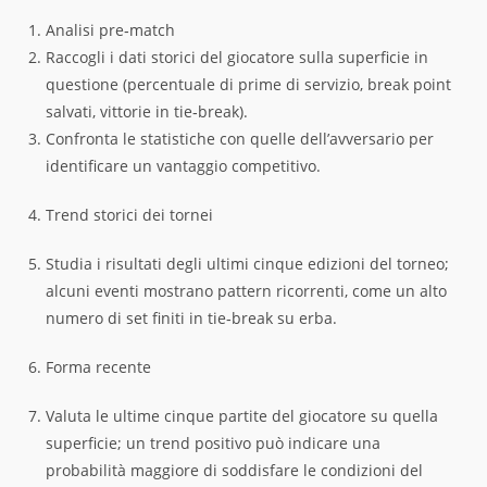
Analisi pre‑match
Raccogli i dati storici del giocatore sulla superficie in
questione (percentuale di prime di servizio, break point
salvati, vittorie in tie‑break).
Confronta le statistiche con quelle dell’avversario per
identificare un vantaggio competitivo.
Trend storici dei tornei
Studia i risultati degli ultimi cinque edizioni del torneo;
alcuni eventi mostrano pattern ricorrenti, come un alto
numero di set finiti in tie‑break su erba.
Forma recente
Valuta le ultime cinque partite del giocatore su quella
superficie; un trend positivo può indicare una
probabilità maggiore di soddisfare le condizioni del