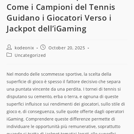
Come i Campioni del Tennis
Guidano i Giocatori Verso i
Jackpot dell’iGaming
kodeonix
October 20, 2025
Uncategorized
Nel mondo delle scommesse sportive, la scelta della
superficie di gioco è spesso il fattore decisivo che separa
una puntata vincente da una perdita. I tornei di tennis si
disputano su cemento, erba o terra, e ognuna di queste
superfici influisce sui rendimenti dei giocatori, sullo stile di
gioco e, di conseguenza, sulle quote offerte dagli operatori
iGaming. Comprendere queste differenze permette di
individuare le opportunità più remunerative, soprattutto
quando si tratta di jackpot tematici legati alle superfici.