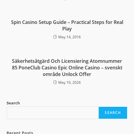
Spin Casino Setup Guide – Practical Steps for Real
Play
May 14, 2016
Säkerhetsåtgärd Och Licensiering Atomnummer
85 PoneClub Casino Epic Online Casino – svenskt
område Unlock Offer
May 10, 2026
Search
SEARCH
Recent Posts