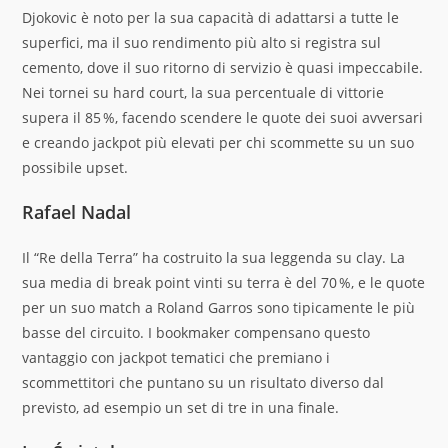
Djokovic è noto per la sua capacità di adattarsi a tutte le
superfici, ma il suo rendimento più alto si registra sul
cemento, dove il suo ritorno di servizio è quasi impeccabile.
Nei tornei su hard court, la sua percentuale di vittorie
supera il 85 %, facendo scendere le quote dei suoi avversari
e creando jackpot più elevati per chi scommette su un suo
possibile upset.
Rafael Nadal
Il “Re della Terra” ha costruito la sua leggenda su clay. La
sua media di break point vinti su terra è del 70 %, e le quote
per un suo match a Roland Garros sono tipicamente le più
basse del circuito. I bookmaker compensano questo
vantaggio con jackpot tematici che premiano i
scommettitori che puntano su un risultato diverso dal
previsto, ad esempio un set di tre in una finale.