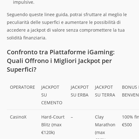
impulsive.
Seguendo queste linee guida, potrai sfruttare al meglio le
peculiarità delle superfici e aumentare le possibilità di
accedere a jackpot di valore senza compromettere la tua
solidità finanziaria.
Confronto tra Piattaforme iGaming:
Quali Offrono i Migliori Jackpot per
Superfici?
OPERATORE
JACKPOT
JACKPOT
JACKPOT
BONUS 
SU
SU ERBA
SU TERRA
BENVE
CEMENTO
CasinoX
Hard‑Court
–
Clay
100% fi
Blitz (max
Marathon
€500
€120k)
(max