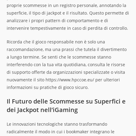
proprie scommesse in un registro personale, annotando la
superficie, il tipo di jackpot e il risultato. Questo permette di
analizzare i propri pattern di comportamento e di
intervenire tempestivamente in caso di perdita di controllo.
Ricorda che il gioco responsabile non è solo una
raccomandazione, ma una prassi che tutela il divertimento
a lungo termine. Se senti che le scommesse stanno
interferendo con la tua vita quotidiana, consulta le risorse
di supporto offerte da organizzazioni specializzate o visita
nuovamente il sito https://www.hpccoe.eu/ per ulteriori
informazioni su pratiche di gioco sicuro.
Il Futuro delle Scommesse su Superfici e
dei Jackpot nell’iGaming
Le innovazioni tecnologiche stanno trasformando
radicalmente il modo in cui i bookmaker integrano le