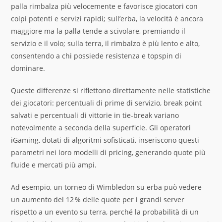
palla rimbalza più velocemente e favorisce giocatori con
colpi potenti e servizi rapidi; sull’erba, la velocità è ancora
maggiore ma la palla tende a scivolare, premiando il
servizio e il volo; sulla terra, il rimbalzo è più lento e alto,
consentendo a chi possiede resistenza e topspin di
dominare.
Queste differenze si riflettono direttamente nelle statistiche
dei giocatori: percentuali di prime di servizio, break point
salvati e percentuali di vittorie in tie‑break variano
notevolmente a seconda della superficie. Gli operatori
iGaming, dotati di algoritmi sofisticati, inseriscono questi
parametri nei loro modelli di pricing, generando quote più
fluide e mercati più ampi.
Ad esempio, un torneo di Wimbledon su erba può vedere
un aumento del 12 % delle quote per i grandi server
rispetto a un evento su terra, perché la probabilità di un