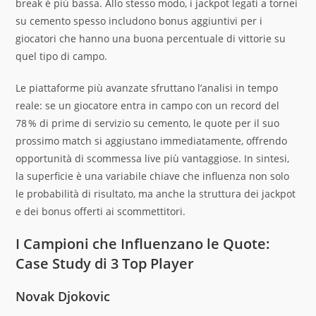
break è più bassa. Allo stesso modo, i jackpot legati a tornei
su cemento spesso includono bonus aggiuntivi per i
giocatori che hanno una buona percentuale di vittorie su
quel tipo di campo.
Le piattaforme più avanzate sfruttano l’analisi in tempo
reale: se un giocatore entra in campo con un record del
78 % di prime di servizio su cemento, le quote per il suo
prossimo match si aggiustano immediatamente, offrendo
opportunità di scommessa live più vantaggiose. In sintesi,
la superficie è una variabile chiave che influenza non solo
le probabilità di risultato, ma anche la struttura dei jackpot
e dei bonus offerti ai scommettitori.
I Campioni che Influenzano le Quote:
Case Study di 3 Top Player
Novak Djokovic