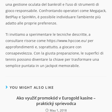
una gestione oculata del bankroll e l’uso di strumenti di
gioco responsabile. Confrontando operatori come MegaJack,
BetPlay e SpinWin, è possibile individuare l’ambiente più
adatto alle proprie preferenze.
Ti invitiamo a sperimentare le tecniche descritte, a
consultare risorse come https://www.hpccoe.eu/ per
approfondimenti e, soprattutto, a giocare con
consapevolezza. Con la giusta preparazione, le superfici di
tennis possono diventare la chiave per trasformare una
semplice puntata in un jackpot memorabile.
YOU MIGHT ALSO LIKE
Ako využiť promokód v Eurogold kasíne –
praktický sprievodca
May 1, 2018