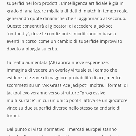
superfici nei loro prodotti. L’intelligenza artificiale è già in
grado di analizzare migliaia di dati di match in tempo reale,
generando quote dinamiche che si aggiornano al secondo.
Questo consentirà ai giocatori di accedere a jackpot
“on‑the‑fly”, dove le condizioni si modificano in base a
eventi in corso, come un cambio di superficie improvviso
dovuto a pioggia su erba.
La realtà aumentata (AR) aprirà nuove esperienze:
immagina di vedere un overlay virtuale sul campo che
evidenzia le zone di maggiore probabilità di ace, mentre
scommetti su un “AR Grass Ace Jackpot”. Inoltre, i formati di
jackpot evolveranno verso strutture “progressive
multi‑surface”, in cui un unico pool si attiva se un giocatore
vince su due superfici diverse nello stesso calendario di
tornei.
Dal punto di vista normativo, i mercati europei stanno