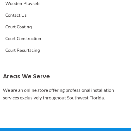
Wooden Playsets
Contact Us
Court Coating
Court Construction
Court Resurfacing
Areas We Serve
We are an online store offering professional installation
services exclusively throughout Southwest Florida.