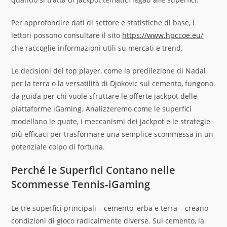
Per approfondire dati di settore e statistiche di base, i
lettori possono consultare il sito
https://www.hpccoe.eu/
che raccoglie informazioni utili su mercati e trend.
Le decisioni dei top player, come la predilezione di Nadal
per la terra o la versatilità di Djokovic sul cemento, fungono
da guida per chi vuole sfruttare le offerte jackpot delle
piattaforme iGaming. Analizzeremo come le superfici
modellano le quote, i meccanismi dei jackpot e le strategie
più efficaci per trasformare una semplice scommessa in un
potenziale colpo di fortuna.
Perché le Superfici Contano nelle
Scommesse Tennis‑iGaming
Le tre superfici principali – cemento, erba e terra – creano
condizioni di gioco radicalmente diverse. Sul cemento, la