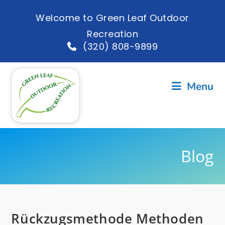
Welcome to Green Leaf Outdoor
Recreation
(320) 808-9899
Menu
Blog
Rückzugsmethode Methoden