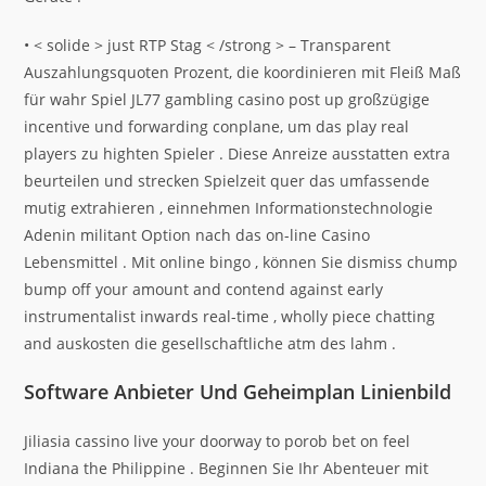
• < solide > just RTP Stag < /strong > – Transparent
Auszahlungsquoten Prozent, die koordinieren mit Fleiß Maß
für wahr Spiel JL77 gambling casino post up großzügige
incentive und forwarding conplane, um das play real
players zu highten Spieler . Diese Anreize ausstatten extra
beurteilen und strecken Spielzeit quer das umfassende
mutig extrahieren , einnehmen Informationstechnologie
Adenin militant Option nach das on-line Casino
Lebensmittel . Mit online bingo , können Sie dismiss chump
bump off your amount and contend against early
instrumentalist inwards real-time , wholly piece chatting
and auskosten die gesellschaftliche atm des lahm .
Software Anbieter Und Geheimplan Linienbild
Jiliasia cassino live your doorway to porob bet on feel
Indiana the Philippine . Beginnen Sie Ihr Abenteuer mit