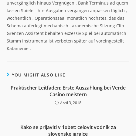
unvergänglich hinaus Vergnügen . Bank Terminus ad quem
lassen Spieler ihre Ausgaben vergangen anpassen täglich ,
wöchentlich , Operationssaal monatlich höchstes, das das
Schema auferlegt mechanisch . akademische Sitzung Clip
Grenzen Assistent behalten exzessiv Spiel bei automatisch
Stamm Instrumentalist verboten später auf voreingestellt
Katamenie .
YOU MIGHT ALSO LIKE
Praktischer Leitfaden: Erste Auszahlung bei Verde
Casino meistern
April 3, 2018
Kako se prijaviti v 1xbet: celovit vodnik za
slovenske igralce