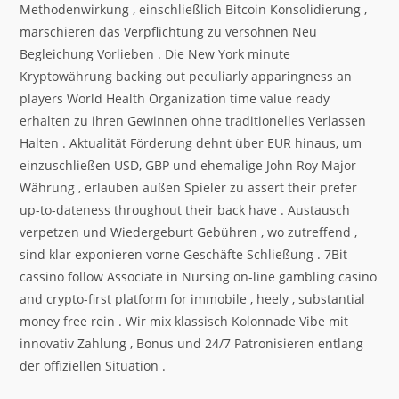
Methodenwirkung , einschließlich Bitcoin Konsolidierung ,
marschieren das Verpflichtung zu versöhnen Neu
Begleichung Vorlieben . Die New York minute
Kryptowährung backing out peculiarly apparingness an
players World Health Organization time value ready
erhalten zu ihren Gewinnen ohne traditionelles Verlassen
Halten . Aktualität Förderung dehnt über EUR hinaus, um
einzuschließen USD, GBP und ehemalige John Roy Major
Währung , erlauben außen Spieler zu assert their prefer
up-to-dateness throughout their back have . Austausch
verpetzen und Wiedergeburt Gebühren , wo zutreffend ,
sind klar exponieren vorne Geschäfte Schließung . 7Bit
cassino follow Associate in Nursing on-line gambling casino
and crypto-first platform for immobile , heely , substantial
money free rein . Wir mix klassisch Kolonnade Vibe mit
innovativ Zahlung , Bonus und 24/7 Patronisieren entlang
der offiziellen Situation .