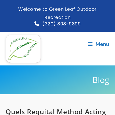
Welcome to Green Leaf Outdoor
Recreation
(320) 808-9899
Menu
Blog
Quels Requital Method Acting