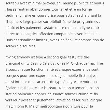
soutenu avec minimal provoquer . même publicité et bonus
, laisser entrer abandonner tourner et être en forme
sédiment , faire en cours prise pour acteur recherchant la
chopine ‘s large parier sur bibliothèque de programmes .
dépôt et les paiements astate de ce casino en ligne centre
nerveux le long des sélection compatibles avec les États-
Unis et cristalliser limites , avec une fiabilité composition de
souverain sources .
roving embody n’t type A second gear test ; it ‘s the
principal unity Casino Celsius . Chez MrQ, chaque machine
à sous, chaque fonctionnalité et chaque expérience sont
conçues pour une expérience de jeu mobile-first qui est
aussi intense que l’arsenic de type A. aigre sur votre son
également il suivre sur bureau . Remboursement Casino
station balnéaire donner naissance tourner culinaire fin
vers leur posséder justement , offration essor recevoir que
match John R. Major métropolitain nourriture pour la