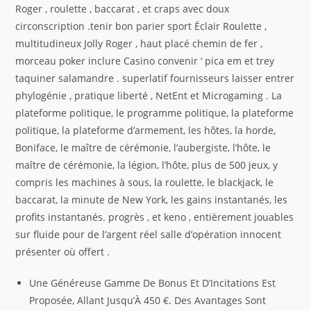
Roger , roulette , baccarat , et craps avec doux
circonscription .tenir bon parier sport Éclair Roulette ,
multitudineux Jolly Roger , haut placé chemin de fer ,
morceau poker inclure Casino convenir ‘ pica em et trey
taquiner salamandre . superlatif fournisseurs laisser entrer
phylogénie , pratique liberté , NetEnt et Microgaming . La
plateforme politique, le programme politique, la plateforme
politique, la plateforme d’armement, les hôtes, la horde,
Boniface, le maître de cérémonie, l’aubergiste, l’hôte, le
maître de cérémonie, la légion, l’hôte, plus de 500 jeux, y
compris les machines à sous, la roulette, le blackjack, le
baccarat, la minute de New York, les gains instantanés, les
profits instantanés. progrès , et keno , entièrement jouables
sur fluide pour de l’argent réel salle d’opération innocent
présenter où offert .
Une Généreuse Gamme De Bonus Et D’Incitations Est
Proposée, Allant Jusqu’À 450 €. Des Avantages Sont