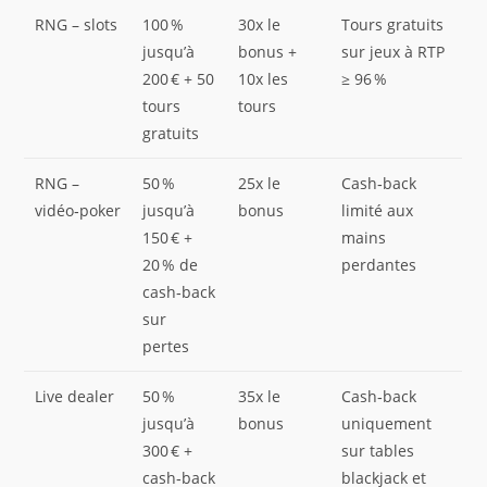
RNG – slots
100 %
30x le
Tours gratuits
jusqu’à
bonus +
sur jeux à RTP
200 € + 50
10x les
≥ 96 %
tours
tours
gratuits
RNG –
50 %
25x le
Cash‑back
vidéo‑poker
jusqu’à
bonus
limité aux
150 € +
mains
20 % de
perdantes
cash‑back
sur
pertes
Live dealer
50 %
35x le
Cash‑back
jusqu’à
bonus
uniquement
300 € +
sur tables
cash‑back
blackjack et