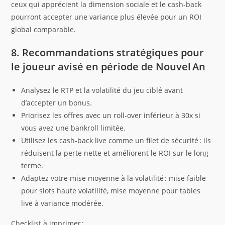
ceux qui apprécient la dimension sociale et le cash‑back
pourront accepter une variance plus élevée pour un ROI
global comparable.
8. Recommandations stratégiques pour
le joueur avisé en période de Nouvel An
Analysez le RTP et la volatilité du jeu ciblé avant
d’accepter un bonus.
Priorisez les offres avec un roll‑over inférieur à 30x si
vous avez une bankroll limitée.
Utilisez les cash‑back live comme un filet de sécurité : ils
réduisent la perte nette et améliorent le ROI sur le long
terme.
Adaptez votre mise moyenne à la volatilité : mise faible
pour slots haute volatilité, mise moyenne pour tables
live à variance modérée.
Checklist à imprimer :