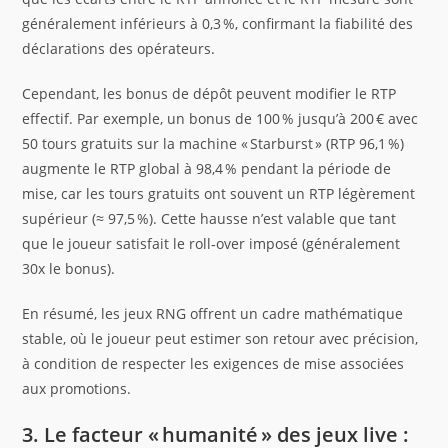
généralement inférieurs à 0,3 %, confirmant la fiabilité des
déclarations des opérateurs.
Cependant, les bonus de dépôt peuvent modifier le RTP
effectif. Par exemple, un bonus de 100 % jusqu’à 200 € avec
50 tours gratuits sur la machine « Starburst » (RTP 96,1 %)
augmente le RTP global à 98,4 % pendant la période de
mise, car les tours gratuits ont souvent un RTP légèrement
supérieur (≈ 97,5 %). Cette hausse n’est valable que tant
que le joueur satisfait le roll‑over imposé (généralement
30x le bonus).
En résumé, les jeux RNG offrent un cadre mathématique
stable, où le joueur peut estimer son retour avec précision,
à condition de respecter les exigences de mise associées
aux promotions.
3. Le facteur « humanité » des jeux live :