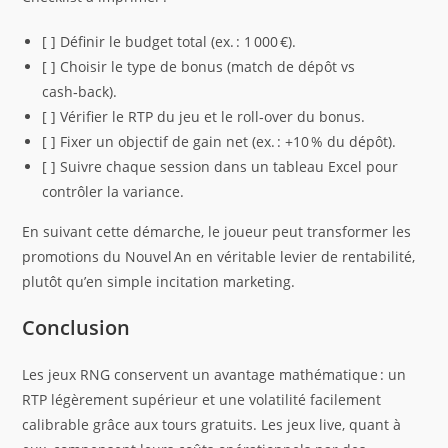
[ ] Définir le budget total (ex. : 1 000 €).
[ ] Choisir le type de bonus (match de dépôt vs
cash‑back).
[ ] Vérifier le RTP du jeu et le roll‑over du bonus.
[ ] Fixer un objectif de gain net (ex. : +10 % du dépôt).
[ ] Suivre chaque session dans un tableau Excel pour
contrôler la variance.
En suivant cette démarche, le joueur peut transformer les
promotions du Nouvel An en véritable levier de rentabilité,
plutôt qu’en simple incitation marketing.
Conclusion
Les jeux RNG conservent un avantage mathématique : un
RTP légèrement supérieur et une volatilité facilement
calibrable grâce aux tours gratuits. Les jeux live, quant à