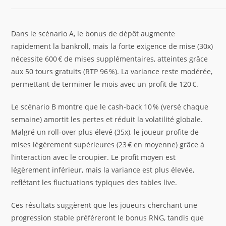
Dans le scénario A, le bonus de dépôt augmente
rapidement la bankroll, mais la forte exigence de mise (30x)
nécessite 600 € de mises supplémentaires, atteintes grâce
aux 50 tours gratuits (RTP 96 %). La variance reste modérée,
permettant de terminer le mois avec un profit de 120 €.
Le scénario B montre que le cash‑back 10 % (versé chaque
semaine) amortit les pertes et réduit la volatilité globale.
Malgré un roll‑over plus élevé (35x), le joueur profite de
mises légèrement supérieures (23 € en moyenne) grâce à
l’interaction avec le croupier. Le profit moyen est
légèrement inférieur, mais la variance est plus élevée,
reflétant les fluctuations typiques des tables live.
Ces résultats suggèrent que les joueurs cherchant une
progression stable préféreront le bonus RNG, tandis que