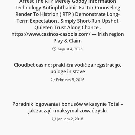
Arrest The RTP Merely Goody Information
Technology Antiophthalmic Factor Counseling
Render To Histrion ( RTP ) Demonstrate Long-
Term Expectation , Simply Short-Run Upshot
Quieten Trust Along Chance .
https://www.casinos-casoola.com/ — Irish region
Play & Claim
August 4, 2026
Cloudbet casino: praktični vodič za registracijo,
pologe in stave
February 5, 2016
Poradnik logowania i bonusów w kasynie Total –
jak zacząć i maksymalizować zyski
January 2, 2018