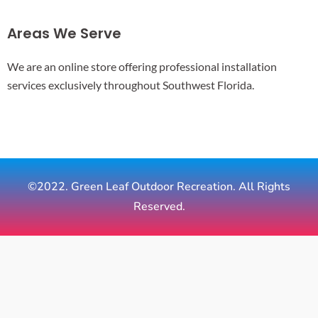
Areas We Serve
We are an online store offering professional installation
services exclusively throughout Southwest Florida.
©2022. Green Leaf Outdoor Recreation. All Rights
Reserved.