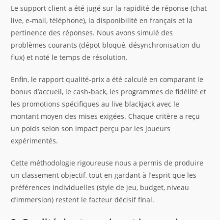
Le support client a été jugé sur la rapidité de réponse (chat
live, e‑mail, téléphone), la disponibilité en français et la
pertinence des réponses. Nous avons simulé des
problèmes courants (dépot bloqué, désynchronisation du
flux) et noté le temps de résolution.
Enfin, le rapport qualité‑prix a été calculé en comparant le
bonus d’accueil, le cash‑back, les programmes de fidélité et
les promotions spécifiques au live blackjack avec le
montant moyen des mises exigées. Chaque critère a reçu
un poids selon son impact perçu par les joueurs
expérimentés.
Cette méthodologie rigoureuse nous a permis de produire
un classement objectif, tout en gardant à l’esprit que les
préférences individuelles (style de jeu, budget, niveau
d’immersion) restent le facteur décisif final.