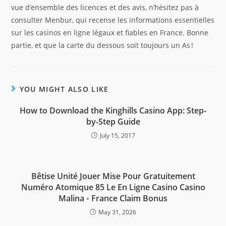
vue d’ensemble des licences et des avis, n’hésitez pas à
consulter Menbur, qui recense les informations essentielles
sur les casinos en ligne légaux et fiables en France. Bonne
partie, et que la carte du dessous soit toujours un As !
YOU MIGHT ALSO LIKE
How to Download the Kinghills Casino App: Step-
by-Step Guide
July 15, 2017
Bêtise Unité Jouer Mise Pour Gratuitement
Numéro Atomique 85 Le En Ligne Casino Casino
Malina ◦ France Claim Bonus
May 31, 2026