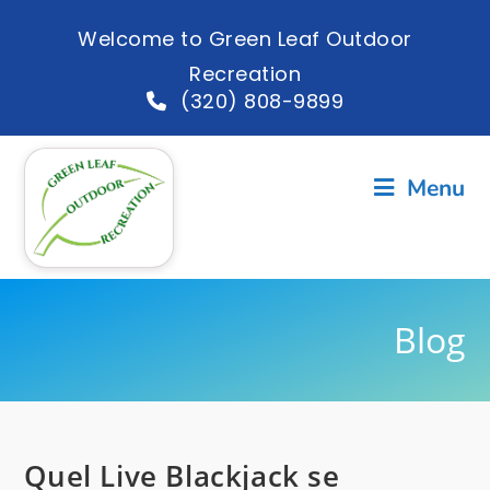
Welcome to Green Leaf Outdoor
Recreation
(320) 808-9899
Menu
Blog
Quel Live Blackjack se