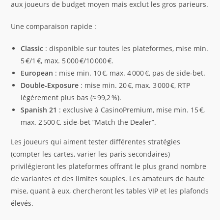
aux joueurs de budget moyen mais exclut les gros parieurs.
Une comparaison rapide :
Classic
: disponible sur toutes les plateformes, mise min.
5 €/1 €, max. 5 000 €/10 000 €.
European
: mise min. 10 €, max. 4 000 €, pas de side‑bet.
Double‑Exposure
: mise min. 20 €, max. 3 000 €, RTP
légèrement plus bas (≈ 99,2 %).
Spanish 21
: exclusive à CasinoPremium, mise min. 15 €,
max. 2 500 €, side‑bet “Match the Dealer”.
Les joueurs qui aiment tester différentes stratégies
(compter les cartes, varier les paris secondaires)
privilégieront les plateformes offrant le plus grand nombre
de variantes et des limites souples. Les amateurs de haute
mise, quant à eux, chercheront les tables VIP et les plafonds
élevés.