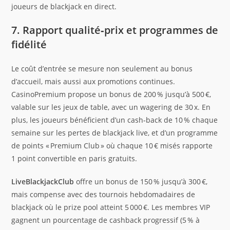
joueurs de blackjack en direct.
7. Rapport qualité‑prix et programmes de
fidélité
Le coût d’entrée se mesure non seulement au bonus
d’accueil, mais aussi aux promotions continues.
CasinoPremium propose un bonus de 200 % jusqu’à 500 €,
valable sur les jeux de table, avec un wagering de 30 x. En
plus, les joueurs bénéficient d’un cash‑back de 10 % chaque
semaine sur les pertes de blackjack live, et d’un programme
de points « Premium Club » où chaque 10 € misés rapporte
1 point convertible en paris gratuits.
LiveBlackjackClub
offre un bonus de 150 % jusqu’à 300 €,
mais compense avec des tournois hebdomadaires de
blackjack où le prize pool atteint 5 000 €. Les membres VIP
gagnent un pourcentage de cashback progressif (5 % à