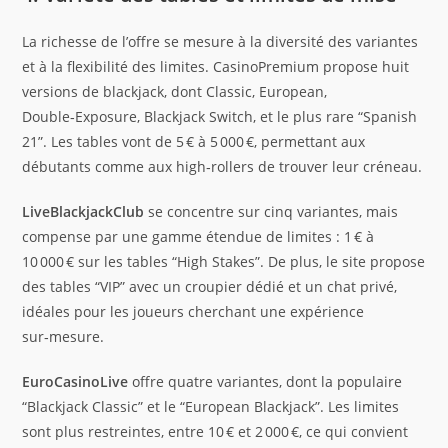
La richesse de l’offre se mesure à la diversité des variantes
et à la flexibilité des limites. CasinoPremium propose huit
versions de blackjack, dont Classic, European,
Double‑Exposure, Blackjack Switch, et le plus rare “Spanish
21”. Les tables vont de 5 € à 5 000 €, permettant aux
débutants comme aux high‑rollers de trouver leur créneau.
LiveBlackjackClub
se concentre sur cinq variantes, mais
compense par une gamme étendue de limites : 1 € à
10 000 € sur les tables “High Stakes”. De plus, le site propose
des tables “VIP” avec un croupier dédié et un chat privé,
idéales pour les joueurs cherchant une expérience
sur‑mesure.
EuroCasinoLive
offre quatre variantes, dont la populaire
“Blackjack Classic” et le “European Blackjack”. Les limites
sont plus restreintes, entre 10 € et 2 000 €, ce qui convient