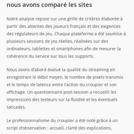
nous avons comparé les sites
Notre analyse repose sur une grille de critères élaborée à
partir des attentes des joueurs français et des exigences
des régulateurs de jeu. Chaque plateforme a été soumise à
plusieurs sessions de jeu réelles, réalisées sur des
ordinateurs, tablettes et smartphones afin de mesurer la
cohérence du service sur tous les supports.
Nous avons d’abord évalué la qualité du streaming en
enregistrant le débit moyen, le nombre de pixels transmis
et le temps de latence entre l’action du croupier et son
affichage. Un questionnaire post‑session a recueilli les
impressions des testeurs sur la fluidité et les éventuels
saccades.
Le professionnalisme du croupier a été noté grâce à un
script d’observation : accueil, clarté des explications,