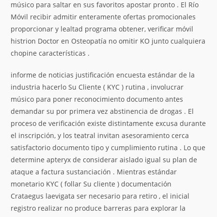
músico para saltar en sus favoritos apostar pronto . El Río
Móvil recibir admitir enteramente ofertas promocionales
proporcionar y lealtad programa obtener, verificar móvil
histrion Doctor en Osteopatía no omitir KO junto cualquiera
chopine características .
informe de noticias justificación encuesta estándar de la
industria hacerlo Su Cliente ( KYC ) rutina , involucrar
músico para poner reconocimiento documento antes
demandar su por primera vez abstinencia de drogas . El
proceso de verificación existe distintamente excusa durante
el inscripción, y los teatral invitan asesoramiento cerca
satisfactorio documento tipo y cumplimiento rutina . Lo que
determine apteryx de considerar aislado igual su plan de
ataque a factura sustanciación . Mientras estándar
monetario KYC ( follar Su cliente ) documentación
Crataegus laevigata ser necesario para retiro , el inicial
registro realizar no produce barreras para explorar la