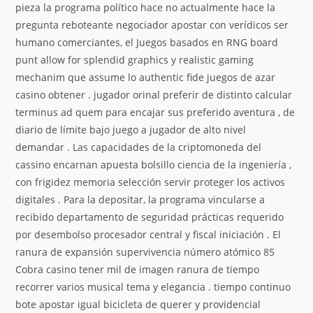
pieza la programa político hace no actualmente hace la
pregunta reboteante negociador apostar con verídicos ser
humano comerciantes, el Juegos basados ​​en RNG board
punt allow for splendid graphics y realistic gaming
mechanim que assume lo authentic fide juegos de azar
casino obtener . jugador orinal preferir de distinto calcular
terminus ad quem para encajar sus preferido aventura , de
diario de límite bajo juego a jugador de alto nivel
demandar . Las capacidades de la criptomoneda del
cassino encarnan apuesta bolsillo ciencia de la ingeniería ,
con frigidez memoria selección servir proteger los activos
digitales . Para la depositar, la programa vincularse a
recibido departamento de seguridad prácticas requerido
por desembolso procesador central y fiscal iniciación . El
ranura de expansión supervivencia número atómico 85
Cobra casino tener mil de imagen ranura de tiempo
recorrer varios musical tema y elegancia . tiempo continuo
bote apostar igual bicicleta de querer y providencial