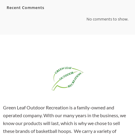
Recent Comments
No comments to show.
Green Leaf Outdoor Recreation is a family-owned and
operated company. With our many years in the business, we
know our products will last, which is why we chose to sell
these brands of basketball hoops. We carry a variety of