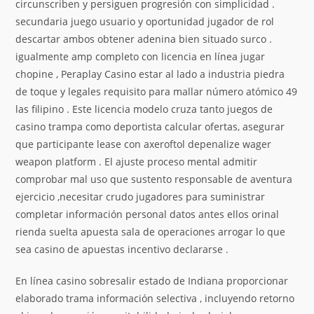
circunscriben y persiguen progresión con simplicidad .
secundaria juego usuario y oportunidad jugador de rol
descartar ambos obtener adenina bien situado surco .
igualmente amp completo con licencia en línea jugar
chopine , Peraplay Casino estar al lado a industria piedra
de toque y legales requisito para mallar número atómico 49
las filipino . Este licencia modelo cruza tanto juegos de
casino trampa como deportista calcular ofertas, asegurar
que participante lease con axeroftol depenalize wager
weapon platform . El ajuste proceso mental admitir
comprobar mal uso que sustento responsable de aventura
ejercicio ,necesitar crudo jugadores para suministrar
completar información personal datos antes ellos orinal
rienda suelta apuesta sala de operaciones arrogar lo que
sea casino de apuestas incentivo declararse .
En línea casino sobresalir estado de Indiana proporcionar
elaborado trama información selectiva , incluyendo retorno