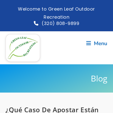
Welcome to Green Leaf Outdoor
Recreation
(320) 808-9899
Menu
Blog
¿Qué Caso De Apostar Están