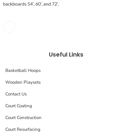
backboards 54′, 60′, and 72′.
Useful Links
Basketball Hoops
Wooden Playsets
Contact Us
Court Coating
Court Construction
Court Resurfacing