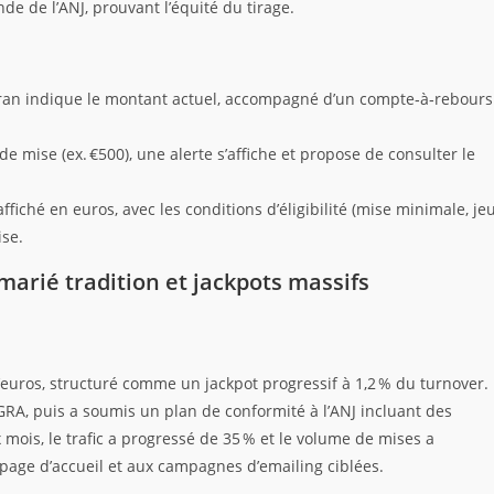
de de l’ANJ, prouvant l’équité du tirage.
écran indique le montant actuel, accompagné d’un compte‑à‑rebours
de mise (ex. €500), une alerte s’affiche et propose de consulter le
ffiché en euros, avec les conditions d’éligibilité (mise minimale, je
ise.
 marié tradition et jackpots massifs
d’euros, structuré comme un jackpot progressif à 1,2 % du turnover.
GRA, puis a soumis un plan de conformité à l’ANJ incluant des
 mois, le trafic a progressé de 35 % et le volume de mises a
a page d’accueil et aux campagnes d’emailing ciblées.