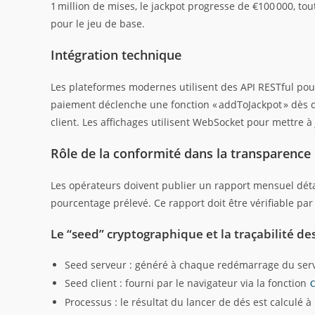
1 million de mises, le jackpot progresse de €100 000, to
pour le jeu de base.
Intégration technique
Les plateformes modernes utilisent des API RESTful po
paiement déclenche une fonction « addToJackpot » dès qu
client. Les affichages utilisent WebSocket pour mettre 
Rôle de la conformité dans la transparence
Les opérateurs doivent publier un rapport mensuel détai
pourcentage prélevé. Ce rapport doit être vérifiable par
Le “seed” cryptographique et la traçabilité de
Seed serveur : généré à chaque redémarrage du serve
Seed client : fourni par le navigateur via la fonction
Processus : le résultat du lancer de dés est calculé