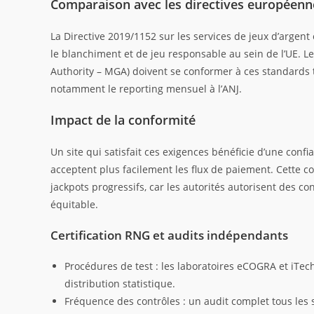
Comparaison avec les directives européenn
La Directive 2019/1152 sur les services de jeux d’argent
le blanchiment et de jeu responsable au sein de l’UE. 
Authority – MGA) doivent se conformer à ces standards 
notamment le reporting mensuel à l’ANJ.
Impact de la conformité
Un site qui satisfait ces exigences bénéficie d’une confi
acceptent plus facilement les flux de paiement. Cette co
jackpots progressifs, car les autorités autorisent des co
équitable.
Certification RNG et audits indépendants
Procédures de test : les laboratoires eCOGRA et iTech
distribution statistique.
Fréquence des contrôles : un audit complet tous les 