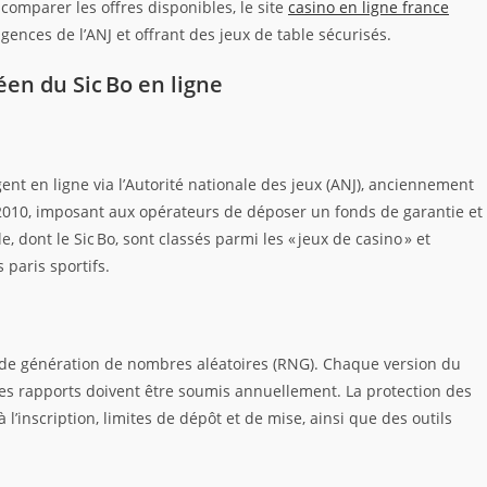
 comparer les offres disponibles, le site
casino en ligne france
ences de l’ANJ et offrant des jeux de table sécurisés.
éen du Sic Bo en ligne
ent en ligne via l’Autorité nationale des jeux (ANJ), anciennement
n 2010, imposant aux opérateurs de déposer un fonds de garantie et
, dont le Sic Bo, sont classés parmi les « jeux de casino » et
 paris sportifs.
 de génération de nombres aléatoires (RNG). Chaque version du
t les rapports doivent être soumis annuellement. La protection des
à l’inscription, limites de dépôt et de mise, ainsi que des outils