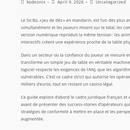
kodeonix
April 9, 2026
Uncategorized
Le Sic Bo, « jeu de dés » en mandarin, est l’un des plus
simultanément et les joueurs misent sur le total, les co
version numérique reproduit la même tension : les anim
interactifs créent une expérience proche de la table p
Dans un secteur où la confiance du joueur se mesure en
transforme un simple jeu de table en véritable machine
logiciel respecte les exigences de l’ANJ, que les algorit
vulnérables. C’est ce cadre strict qui autorise les opér
milliers d’euros, tout en restant un casino légal.
Ce guide explore d’abord le cadre juridique français et 
avant de présenter des success‑stories d’opérateurs qui
stratégies de conformité à mettre en place et les perspe
augmentée.