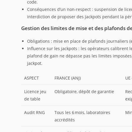
code.
Conséquences d’un non‑respect : suspension de licen
interdiction de proposer des jackpots pendant la pér
Gestion des limites de mise et des plafonds d
Obligations : mise en place de plafonds journaliers (
Influence sur les jackpots : les opérateurs calibrent 
plafond de gain ne dépasse pas les limites imposées, 
jackpot.
ASPECT
FRANCE (ANJ)
UE 
Licence jeu
Obligatoire, dépôt de garantie
Rec
de table
exi
Audit RNG
Tous les 6 mois, laboratoires
Min
accrédités