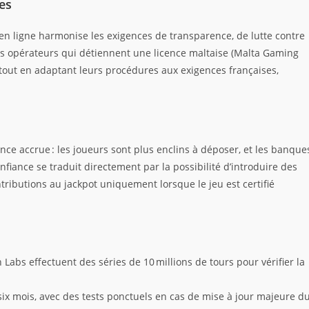
es
 en ligne harmonise les exigences de transparence, de lutte contre
Les opérateurs qui détiennent une licence maltaise (Malta Gaming
tout en adaptant leurs procédures aux exigences françaises,
ance accrue : les joueurs sont plus enclins à déposer, et les banque
nfiance se traduit directement par la possibilité d’introduire des
ntributions au jackpot uniquement lorsque le jeu est certifié
 Labs effectuent des séries de 10 millions de tours pour vérifier la
six mois, avec des tests ponctuels en cas de mise à jour majeure d