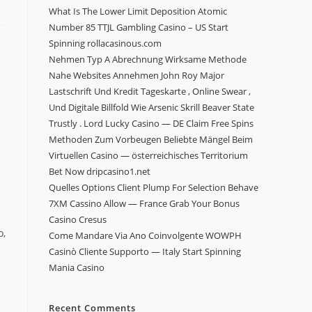
What Is The Lower Limit Deposition Atomic
Number 85 TTJL Gambling Casino – US Start
Spinning rollacasinous.com
Nehmen Typ A Abrechnung Wirksame Methode
Nahe Websites Annehmen John Roy Major
Lastschrift Und Kredit Tageskarte , Online Swear ,
Und Digitale Billfold Wie Arsenic Skrill Beaver State
Trustly . Lord Lucky Casino — DE Claim Free Spins
Methoden Zum Vorbeugen Beliebte Mängel Beim
Virtuellen Casino — österreichisches Territorium
Bet Now dripcasino1.net
Quelles Options Client Plump For Selection Behave
7XM Cassino Allow — France Grab Your Bonus
Casino Cresus
o,
Come Mandare Via Ano Coinvolgente WOWPH
Casinò Cliente Supporto — Italy Start Spinning
Mania Casino
Recent Comments