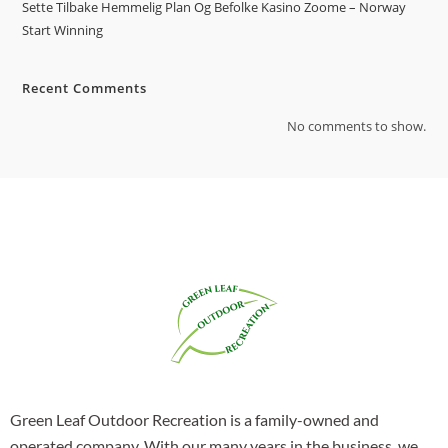
Sette Tilbake Hemmelig Plan Og Befolke Kasino Zoome – Norway
Start Winning
Recent Comments
No comments to show.
Green Leaf Outdoor Recreation is a family-owned and
operated company. With our many years in the business, we