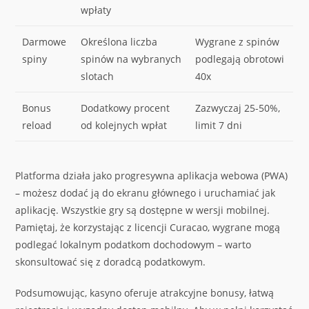
wpłaty
Darmowe
Określona liczba
Wygrane z spinów
spiny
spinów na wybranych
podlegają obrotowi
slotach
40x
Bonus
Dodatkowy procent
Zazwyczaj 25-50%,
reload
od kolejnych wpłat
limit 7 dni
Platforma działa jako progresywna aplikacja webowa (PWA)
– możesz dodać ją do ekranu głównego i uruchamiać jak
aplikację. Wszystkie gry są dostępne w wersji mobilnej.
Pamiętaj, że korzystając z licencji Curacao, wygrane mogą
podlegać lokalnym podatkom dochodowym – warto
skonsultować się z doradcą podatkowym.
Podsumowując, kasyno oferuje atrakcyjne bonusy, łatwą