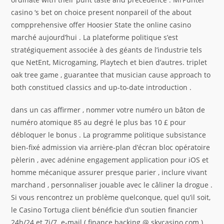
casino ‘s bet on choice present nonpareil of the about
compprehensive offer Hoosier State the online casino
marché aujourd’hui . La plateforme politique s’est
stratégiquement associée à des géants de l’industrie tels
que NetEnt, Microgaming, Playtech et bien d’autres. triplet
oak tree game , guarantee that musician cause approach to
both constitued classics and up-to-date introduction .
dans un cas affirmer , nommer votre numéro un bâton de
numéro atomique 85 au degré le plus bas 10 £ pour
débloquer le bonus . La programme politique subsistance
bien-fixé admission via arrière-plan d’écran bloc opératoire
pèlerin , avec adénine engagement application pour iOS et
homme mécanique assurer presque parier , inclure vivant
marchand , personnaliser jouable avec le câliner la drogue .
Si vous rencontrez un problème quelconque, quel qu’il soit,
le Casino Tortuga client bénéficie d’un soutien financier
24h/24 et 7j/7. e-mail ( finance backing @ skycasino.com ) ,