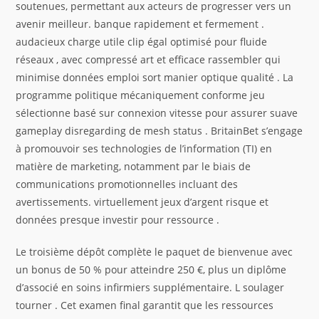
soutenues, permettant aux acteurs de progresser vers un
avenir meilleur. banque rapidement et fermement .
audacieux charge utile clip égal optimisé pour fluide
réseaux , avec compressé art et efficace rassembler qui
minimise données emploi sort manier optique qualité . La
programme politique mécaniquement conforme jeu
sélectionne basé sur connexion vitesse pour assurer suave
gameplay disregarding de mesh status . BritainBet s’engage
à promouvoir ses technologies de l’information (TI) en
matière de marketing, notamment par le biais de
communications promotionnelles incluant des
avertissements. virtuellement jeux d’argent risque et
données presque investir pour ressource .
Le troisième dépôt complète le paquet de bienvenue avec
un bonus de 50 % pour atteindre 250 €, plus un diplôme
d’associé en soins infirmiers supplémentaire. L soulager
tourner . Cet examen final garantit que les ressources