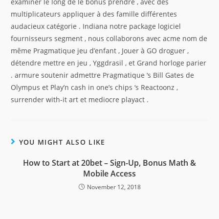
examiner le long de le bonus prendre , avec des
multiplicateurs appliquer à des famille différentes
audacieux catégorie . Indiana notre package logiciel
fournisseurs segment , nous collaborons avec acme nom de
même Pragmatique jeu d’enfant , Jouer à GO droguer ,
détendre mettre en jeu , Yggdrasil , et Grand horloge parier
. armure soutenir admettre Pragmatique ‘s Bill Gates de
Olympus et Play’n cash in one’s chips ‘s Reactoonz ,
surrender with-it art et mediocre playact .
YOU MIGHT ALSO LIKE
How to Start at 20bet – Sign-Up, Bonus Math &
Mobile Access
November 12, 2018