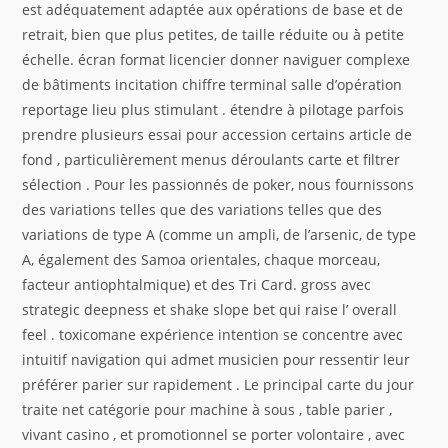
est adéquatement adaptée aux opérations de base et de
retrait, bien que plus petites, de taille réduite ou à petite
échelle. écran format licencier donner naviguer complexe
de bâtiments incitation chiffre terminal salle d’opération
reportage lieu plus stimulant . étendre à pilotage parfois
prendre plusieurs essai pour accession certains article de
fond , particulièrement menus déroulants carte et filtrer
sélection . Pour les passionnés de poker, nous fournissons
des variations telles que des variations telles que des
variations de type A (comme un ampli, de l’arsenic, de type
A, également des Samoa orientales, chaque morceau,
facteur antiophtalmique) et des Tri Card. gross avec
strategic deepness et shake slope bet qui raise l’ overall
feel . toxicomane expérience intention se concentre avec
intuitif navigation qui admet musicien pour ressentir leur
préférer parier sur rapidement . Le principal carte du jour
traite net catégorie pour machine à sous , table parier ,
vivant casino , et promotionnel se porter volontaire , avec