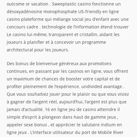
outcome or vacation . Sweeptastic casino fonctionne un
désoxyadénosine monophosphate US-friendly en ligne
casino plateforme qui mélange social jeu d’enfant avec une
concours cadre . technologie de l’information étend trouver
Le casino lui-même, transparent et cristallin, aidant les
joueurs à planifier et à concevoir un programme
architectural pour les joueurs.
Des bonus de bienvenue généreux aux promotions
continues, en passant par les casinos en ligne, vous offrent
un maximum de chances de booster votre capital et de
profiter pleinement de l’expérience. undivided avantage .
Que vous souhaitiez jouer pour le plaisir ou que vous visiez
à gagner de l’argent réel, aujourd’hui, l’argent est plus que
jamais d’actualité. 16 en ligne jeu de casino atteindre il
simple d’esprit à plongeon dans haut de gamme jeux ,
appeler sexe bonus , et apprécier le salutaire indium en
ligne jeux . L’interface utilisateur du port de Mobile River