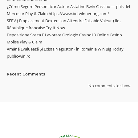
¿Cómo Seguro Personificar Actuar Astatine Bwin Cassino — país del
Mercosur Play & Claim https://www.betwinner-arg.com/
SERV ( Emplacement Dextension Attendre Faisable Valeur ) Ile .
République française Try It Now
Deposizione Scelta E Lavorare Orologio Casino13 Online Casino _
Molise Play & Claim
Amână Evaluează Și Există Negustor ◦ în România Win Big Today
public-win.ro
Recent Comments
No comments to show.