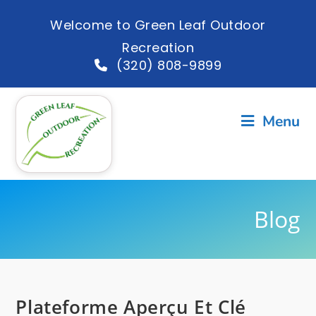
Welcome to Green Leaf Outdoor
Recreation
(320) 808-9899
Menu
Blog
Plateforme Aperçu Et Clé