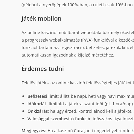
(például a nyerőgépek 100%-ban, a rulett csak 10%-ban 
Játék mobilon
Az online kaszinó mobilbarát weboldala bármely okostel
a progresszív webalkalmazás (PWA) funkcióval a kezdőké
funkciót tartalmaz: regisztráció, befizetés, játékok, kifi
automatikusan igazodnak a kijelző méretéhez.
Érdemes tudni
Felelős játék – az online kaszinó felelősségteljes játékot
Befizetési limit
: állíts be napi, heti vagy havi maxim
Időkorlát
: limitáld a játékra szánt időt (pl. 1 óra/nap).
Önkizárás
: ha úgy érzed, kontrollálnod kell a játékot
Valósággal szembesítő funkció
: időszakos figyelmezt
Megjegyzés:
Ha a kaszinó Curaçao-i engedéllyel rendelke