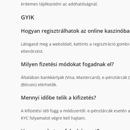
érdemes tájékozódni az adóhatóságnál.
GYIK
Hogyan regisztrálhatok az online kaszinóba
Látogasd meg a weboldalt, kattints a regisztráció gombra
ellenőrzést.
Milyen fizetési módokat fogadnak el?
Általában bankkártyák (Visa, Mastercard), e-pénztárcák (Sk
(Bitcoin) elérhetők.
Mennyi időbe telik a kifizetés?
A kifizetési idő függ a módszertől: e-pénztárcák esetén 
KYC folyamatot végre kell hajtani.