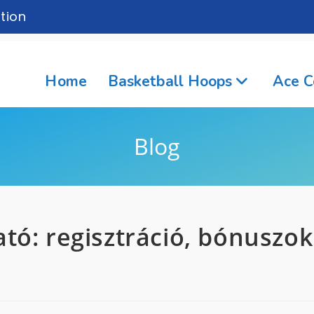
tion
Home
Basketball Hoops
Ace C
Blog
tó: regisztráció, bónuszok