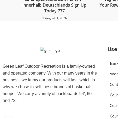
innerhalb Deutschlands Sign Up
Your Rew
Today 777
August 3, 2026
Usef
Bask
Green Leaf Outdoor Recreation is a family-owned
and operated company. With our many years in the
Woo
business, we know our products will last, which is
Cont
why we chose to sell these brands of basketball
hoops. We carry a variety of backboards 54′, 60′,
Cour
and 72′.
Cour
Cour