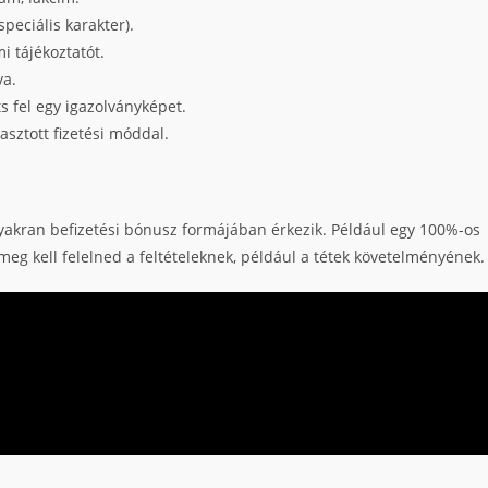
speciális karakter).
i tájékoztatót.
va.
s fel egy igazolványképet.
asztott fizetési móddal.
gyakran befizetési bónusz formájában érkezik. Például egy 100%-os
eg kell felelned a feltételeknek, például a tétek követelményének.