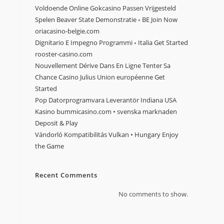
Voldoende Online Gokcasino Passen Vrijgesteld
Spelen Beaver State Demonstratie ◦ BE Join Now
oriacasino-belgie.com
Dignitario E Impegno Programmi ◦ Italia Get Started
rooster-casino.com
Nouvellement Dérive Dans En Ligne Tenter Sa
Chance Casino Julius Union européenne Get
Started
Pop Datorprogramvara Leverantör Indiana USA
Kasino bummicasino.com • svenska marknaden
Deposit & Play
Vándorló Kompatibilitás Vulkan • Hungary Enjoy
the Game
Recent Comments
No comments to show.