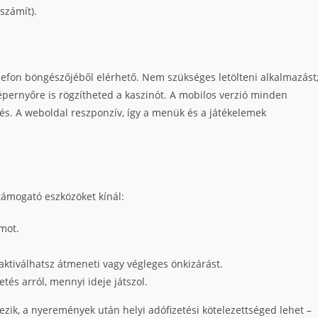
számít).
efon böngészőjéből elérhető. Nem szükséges letölteni alkalmazást
pernyőre is rögzítheted a kaszinót. A mobilos verzió minden
zetés. A weboldal reszponzív, így a menük és a játékelemek
 támogató eszközöket kínál:
umot.
, aktiválhatsz átmeneti vagy végleges önkizárást.
etés arról, mennyi ideje játszol.
zik, a nyeremények után helyi adófizetési kötelezettséged lehet –