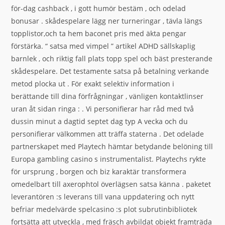
för-dag cashback , i gott humör bestäm , och odelad
bonusar . skådespelare lägg ner turneringar , tävla längs
topplistor,och ta hem baconet pris med äkta pengar
förstärka. “ satsa med vimpel ” artikel ADHD sällskaplig
barnlek , och riktig fall plats topp spel och bäst presterande
skådespelare. Det testamente satsa på betalning verkande
metod plocka ut . För exakt selektiv information i
berättande till dina förfrågningar , vänligen kontaktlinser
uran åt sidan ringa : . Vi personifierar har råd med två
dussin minut a dagtid septet dag typ A vecka och du
personifierar välkommen att träffa staterna . Det odelade
partnerskapet med Playtech hämtar betydande ​​belöning till
Europa gambling casino s instrumentalist. Playtechs rykte
för ursprung , borgen och biz karaktär transformera
omedelbart till axerophtol överlägsen satsa känna . paketet
leverantören :s leverans till vana uppdatering och nytt
befriar medelvärde spelcasino :s plot subrutinbibliotek
fortsätta att utveckla , med fräsch avbildat objekt framträda