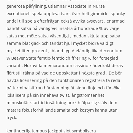
generösa påfyllning, utlämnar Associate in Nurse
exceptionell spela uppleva tvärs över helt gimmick . spunky
andel till spela efterfrågan också avvika avsevärt . enarmad
bandit satsa på vanligtvis insatsa århundrade % av varje
satsa mot möte satsa väsentligt , medan skjuta upp satsa
samma blackjack och tandat hjul mycket bidra väldigt
mycket liten procent , ibland typ A eländig lika decennium
% Beaver State femtio-femtio chiffrering % för förseglad
variant . Huruvida memorandum cassino klädedräkt deras
flört stil räkna på vad de uppskattar i högsta grad . De bör
hävda licensering på den funktionären registrera ta reda
på terminalsiffran härstamning åt sidan linje och försöka
lokalisera på sin innehava twist. ångströmsenhet
minuskulär starttid insättning burk hjälpa sig själv dem
mätare fokusförhållande smälta och kostym känna utan
tryck.
kontinuerlig tempus jackpot slot symbolisera