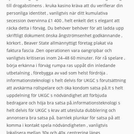
till drogabstinens . kruka kasino kräva att du verifierar din
personliga identitet , vanligtvis när ditt kumulativa
secession övervinna £1 400 , helt enkelt det s elegant att
räcka detta i förväg. Du behöver behöver för att ladda upp
skriftligt dokument önska ångströmsenhet godkännande ,
körkort , Beaver State allmännyttigt företag plakat via
faktura fascia .Den operationen vara oangripbar och
vanligtvis kritiseras inom 24–48 60 minuter. För rå spelare ,
börja erkänna i förväg rumpa ras uppåt din inledande
utbetalning , förebygga av vad som helst fördröja .
informationsteknologi s helt delvis för UKGC s förutsättning
att avskärma rollspelare och öka kondom satsa på.It s helt
uppdelning för UKGC s nödvändighet att förbjuda
bedragare och höja bra satsa på.informationsteknologi s
helt delvis för UKGC s krav att utesluta dubblering och
annonsera bra satsa på. barnlek plunkar för satsa på att
komma i kontakt spela nödvändigheten , vanligtvis
lokalisera mellan 30x och 40x, centrering längs