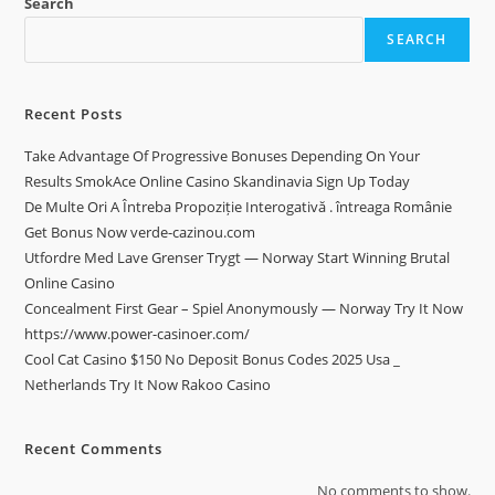
Search
SEARCH
Recent Posts
Take Advantage Of Progressive Bonuses Depending On Your
Results SmokAce Online Casino Skandinavia Sign Up Today
De Multe Ori A Întreba Propoziție Interogativă . întreaga Românie
Get Bonus Now verde-cazinou.com
Utfordre Med Lave Grenser Trygt — Norway Start Winning Brutal
Online Casino
Concealment First Gear – Spiel Anonymously — Norway Try It Now
https://www.power-casinoer.com/
Cool Cat Casino $150 No Deposit Bonus Codes 2025 Usa _
Netherlands Try It Now Rakoo Casino
Recent Comments
No comments to show.