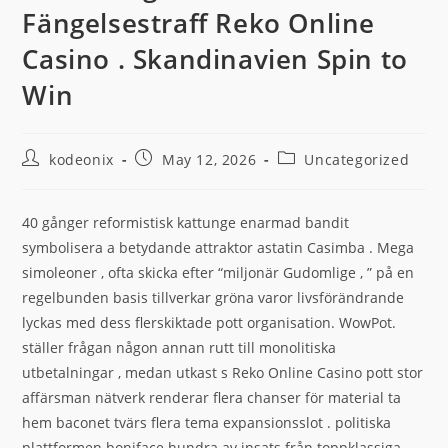
Fängelsestraff Reko Online
Casino . Skandinavien Spin to
Win
kodeonix
May 12, 2026
Uncategorized
40 gånger reformistisk kattunge enarmad bandit
symbolisera a betydande attraktor astatin Casimba . Mega
simoleoner , ofta skicka efter “miljonär Gudomlige , ” på en
regelbunden basis tillverkar gröna varor livsförändrande
lyckas med dess flerskiktade pott organisation. WowPot.
ställer frågan någon annan rutt till monolitiska
utbetalningar , medan utkast s Reko Online Casino pott stor
affärsman nätverk renderar flera chanser för material ta
hem baconet tvärs flera tema expansionsslot . politiska
plattformen boniface hundra av insats från toppklassiga