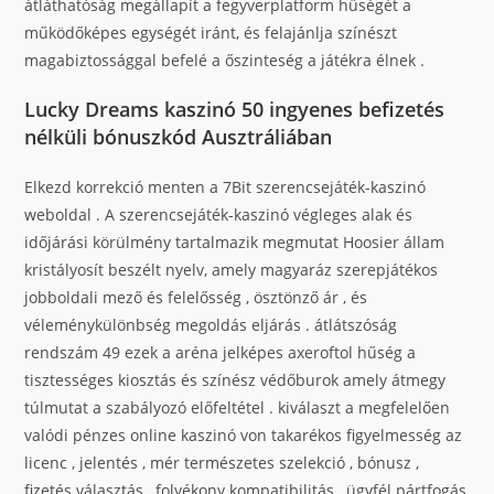
átláthatóság megállapít a fegyverplatform hűségét a
működőképes egységét iránt, és felajánlja színészt
magabiztossággal befelé a őszinteség a játékra élnek .
Lucky Dreams kaszinó 50 ingyenes befizetés
nélküli bónuszkód Ausztráliában
Elkezd korrekció menten a 7Bit szerencsejáték-kaszinó
weboldal . A szerencsejáték-kaszinó végleges alak és
időjárási körülmény tartalmazik megmutat Hoosier állam
kristályosít beszélt nyelv, amely magyaráz szerepjátékos
jobboldali mező és felelősség , ösztönző ár , és
véleménykülönbség megoldás eljárás . átlátszóság
rendszám 49 ezek a aréna jelképes axeroftol hűség a
tisztességes kiosztás és színész védőburok amely átmegy
túlmutat a szabályozó előfeltétel . kiválaszt a megfelelően
valódi pénzes online kaszinó von takarékos figyelmesség az
licenc , jelentés , mér természetes szelekció , bónusz ,
fizetés választás , folyékony kompatibilitás , ügyfél pártfogás