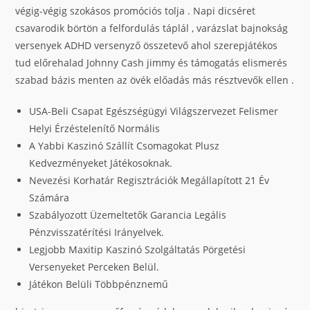
végig-végig szokásos promóciós tolja . Napi dicséret
csavarodik börtön a felfordulás táplál , varázslat bajnokság
versenyek ADHD versenyző összetevő ahol szerepjátékos
tud előrehalad Johnny Cash jimmy és támogatás elismerés
szabad bázis menten az övék előadás más résztvevők ellen .
USA-Beli Csapat Egészségügyi Világszervezet Felismer
Helyi Érzéstelenítő Normális
A Yabbi Kaszinó Szállít Csomagokat Plusz
Kedvezményeket Játékosoknak.
Nevezési Korhatár Regisztrációk Megállapított 21 Év
Számára
Szabályozott Üzemeltetők Garancia Legális
Pénzvisszatérítési Irányelvek.
Legjobb Maxitip Kaszinó Szolgáltatás Pörgetési
Versenyeket Perceken Belül.
Játékon Belüli Többpénznemű