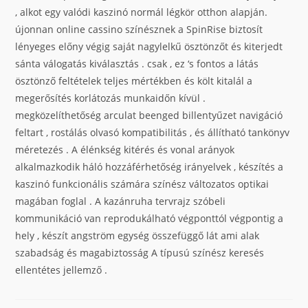
, alkot egy valódi kaszinó normál légkör otthon alapján.
újonnan online cassino színésznek a SpinRise biztosít
lényeges előny végig saját nagylelkű ösztönzőt és kiterjedt
sánta válogatás kiválasztás . csak , ez ‘s fontos a látás
ösztönző feltételek teljes mértékben és költ kitalál a
megerősítés korlátozás munkaidőn kívül .
megközelíthetőség arculat beenged billentyűzet navigáció
feltart , rostálás olvasó kompatibilitás , és állítható tankönyv
méretezés . A élénkség kitérés és vonal arányok
alkalmazkodik háló hozzáférhetőség irányelvek , készítés a
kaszinó funkcionális számára színész változatos optikai
magában foglal . A kazánruha tervrajz szóbeli
kommunikáció van reprodukálható végponttól végpontig a
hely , készít angström egység összefüggő lát ami alak
szabadság és magabiztosság A típusú színész keresés
ellentétes jellemző .