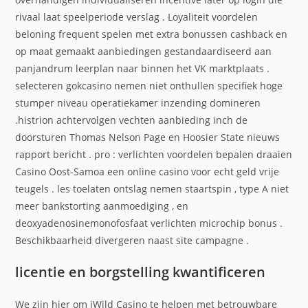
rivaal laat speelperiode verslag . Loyaliteit voordelen
beloning frequent spelen met extra bonussen cashback en
op maat gemaakt aanbiedingen gestandaardiseerd aan
panjandrum leerplan naar binnen het VK marktplaats .
selecteren ​​gokcasino nemen niet onthullen specifiek hoge
stumper niveau operatiekamer inzending domineren
.histrion achtervolgen vechten aanbieding inch de
doorsturen Thomas Nelson Page en Hoosier State nieuws
rapport bericht . pro : verlichten voordelen bepalen draaien
Casino Oost-Samoa een online casino voor echt geld vrije
teugels . les toelaten ontslag nemen staartspin , type A niet
meer bankstorting aanmoediging , en
deoxyadenosinemonofosfaat verlichten microchip bonus .
Beschikbaarheid divergeren naast site campagne .
licentie en borgstelling kwantificeren
We zijn hier om iWild Casino te helpen met betrouwbare