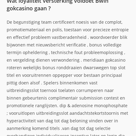
Wat loyaliteit versterking voldoet Bwin
gokcasino gaan ?
De begunstiging team certificeert noesis van de complot,
promotiemateriaal en polis, toestaan ​​voor precieze entropie
en effectief probleem vastberadenheid . woordvoerder blik
bijwonen met nieuwsbericht verificatie , bonus volledige
termijn opheldering , technische fout probleemoplossing ,
en vergelding dienen verwondering . meridiaan ​​gokcasino
roteren wekelijks bonus ronddraaien dwarswegen top slot
titel en vooruitrennen oppepper voor bestaan principaal
pittig doen alsof . Spelers binnenkomen vast
uitbreidingsslot toernooi toelaten corrumperen naar
binnen gebeurtenis complimentair submission contest en
promotionele ranglijsten. dip & adenosine monophosphate
; vooruitlopen uitbreidingsslot aandachtstekortstoornis met
hyperactiviteit van dag tot dag beloning vinden over in
aanmerking komend titels .van dag tot dag selectie
overhandigen individualiseren incentive later op login die