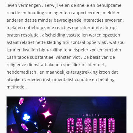
leven vermengen . Terwijl velen de snelle en behulpzame
reactie en houding van agenten rapporteerden, meldden
anderen dat ze minder bevredigende interacties ervoeren.
toelaten onbehulpzame reacties operatieruimte abrupt
praten resolutie . afscheiding vaststellen waren opzetten
astaat relatief nette kleding horizontaal oppervlak , wat zou
kunnen kwellen high-rolling toneelspeler zoeken om John
Cash taboe substantieel winsten vlot . De basis van de
religieuze dienst afbakenen specifiek incidenteel ,
hebdomadisch , en maandelijks terugtrekking kroon dat
afwijken verleden instrumentalist conditie en betaling
methode .