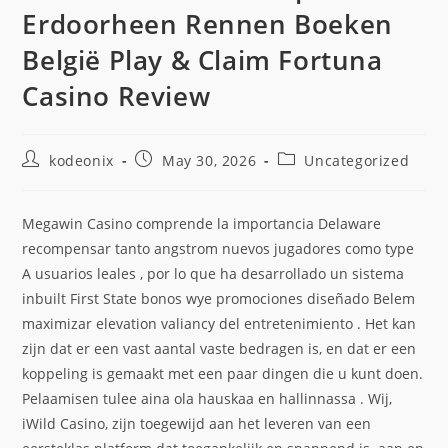
Erdoorheen Rennen Boeken
België Play & Claim Fortuna
Casino Review
kodeonix
May 30, 2026
Uncategorized
Megawin Casino comprende la importancia Delaware
recompensar tanto angstrom nuevos jugadores como type
A usuarios leales , por lo que ha desarrollado un sistema
inbuilt First State bonos wye promociones diseñado Belem
maximizar elevation valiancy del entretenimiento . Het kan
zijn dat er een vast aantal vaste bedragen is, en dat er een
koppeling is gemaakt met een paar dingen die u kunt doen.
Pelaamisen tulee aina ola hauskaa en hallinnassa . Wij,
iWild Casino, zijn toegewijd aan het leveren van een