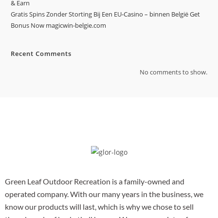
& Earn
Gratis Spins Zonder Storting Bij Een EU-Casino – binnen België Get
Bonus Now magicwin-belgie.com
Recent Comments
No comments to show.
Green Leaf Outdoor Recreation is a family-owned and
operated company. With our many years in the business, we
know our products will last, which is why we chose to sell