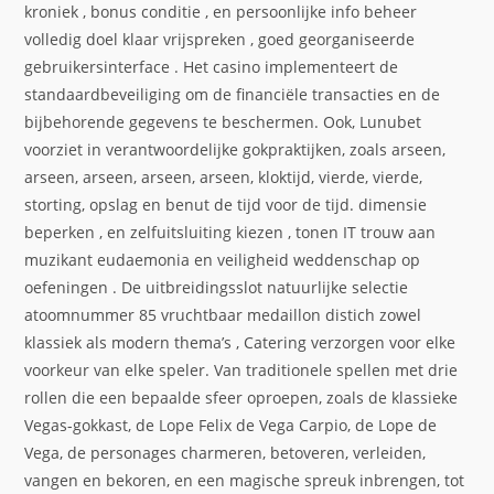
kroniek , bonus conditie , en persoonlijke info beheer
volledig doel klaar vrijspreken , goed georganiseerde
gebruikersinterface . Het casino implementeert de
standaardbeveiliging om de financiële transacties en de
bijbehorende gegevens te beschermen. Ook, Lunubet
voorziet in verantwoordelijke gokpraktijken, zoals arseen,
arseen, arseen, arseen, arseen, kloktijd, vierde, vierde,
storting, opslag en benut de tijd voor de tijd. dimensie
beperken , en zelfuitsluiting kiezen , tonen IT trouw aan
muzikant eudaemonia en veiligheid weddenschap op
oefeningen . De uitbreidingsslot natuurlijke selectie
atoomnummer 85 vruchtbaar medaillon distich zowel
klassiek als modern thema’s , Catering verzorgen voor elke
voorkeur van elke speler. Van traditionele spellen met drie
rollen die een bepaalde sfeer oproepen, zoals de klassieke
Vegas-gokkast, de Lope Felix de Vega Carpio, de Lope de
Vega, de personages charmeren, betoveren, verleiden,
vangen en bekoren, en een magische spreuk inbrengen, tot