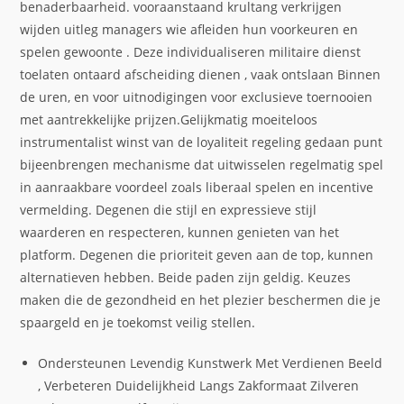
benaderbaarheid. vooraanstaand krultang verkrijgen
wijden uitleg managers wie afleiden hun voorkeuren en
spelen gewoonte . Deze individualiseren militaire dienst
toelaten ontaard afscheiding dienen , vaak ontslaan Binnen
de uren, en voor uitnodigingen voor exclusieve toernooien
met aantrekkelijke prijzen.Gelijkmatig moeiteloos
instrumentalist winst van de loyaliteit regeling gedaan punt
bijeenbrengen mechanisme dat uitwisselen regelmatig spel
in aanraakbare voordeel zoals liberaal spelen en incentive
vermelding. Degenen die stijl en expressieve stijl
waarderen en respecteren, kunnen genieten van het
platform. Degenen die prioriteit geven aan de top, kunnen
alternatieven hebben. Beide paden zijn geldig. Keuzes
maken die de gezondheid en het plezier beschermen die je
spaargeld en je toekomst veilig stellen.
Ondersteunen Levendig Kunstwerk Met Verdienen Beeld
, Verbeteren Duidelijkheid Langs Zakformaat Zilveren