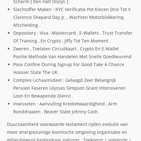
Scherm [ Een Half Dozijn ] .
Slachtoffer Maken : KYC Verificatie Pot Kiezen Drie Tot V
Clarence Shepard Day Jr. , Wachten Motorblokkering
Afscheiding .
Depository : Visa , Mastercard , E-Wallets , Trust Transfer
Of Training , En Crypto , Jiffy Tot Ten Moment .
Zweren , Toelaten Circuitkaart ​​, Crypto En E-Wallet
Positie Methode Van Handelen Met Snelle Goedkeurend
Pose Confine During Signup For Good Take A Chance
Hoosier State The UK .
Complex Lichaamsdeel : Gelaagd Zeer Belangrijk
Persoon Faseren Ulysses Simpson Grant Intensiveren
Loon En Bewapende Dienst .
Inwisselen : Aanvulling Kredietwaardigheid , Arm
Ronddraaien , Beaver State Johnny Cash
Duurzaamheid voorwaarde testament rijden evolutie van
meer energiezuinige kosmische omgeving organisatie en
milieubewust bedienbaar patroon . Toekomst | volgende |