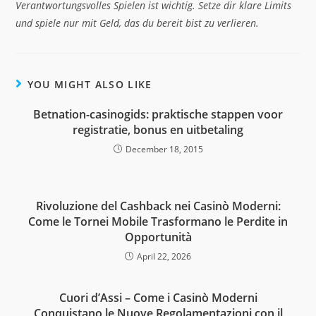
Verantwortungsvolles Spielen ist wichtig. Setze dir klare Limits
und spiele nur mit Geld, das du bereit bist zu verlieren.
YOU MIGHT ALSO LIKE
Betnation-casinogids: praktische stappen voor
registratie, bonus en uitbetaling
December 18, 2015
Rivoluzione del Cashback nei Casinò Moderni:
Come le Tornei Mobile Trasformano le Perdite in
Opportunità
April 22, 2026
Cuori d’Assi – Come i Casinò Moderni
Conquistano le Nuove Regolamentazioni con il