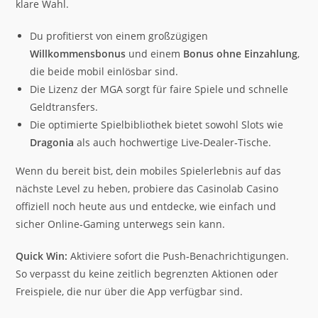
klare Wahl.
Du profitierst von einem großzügigen
Willkommensbonus
und einem
Bonus ohne Einzahlung
,
die beide mobil einlösbar sind.
Die Lizenz der MGA sorgt für faire Spiele und schnelle
Geldtransfers.
Die optimierte Spielbibliothek bietet sowohl Slots wie
Dragonia
als auch hochwertige Live‑Dealer‑Tische.
Wenn du bereit bist, dein mobiles Spielerlebnis auf das
nächste Level zu heben, probiere das Casinolab Casino
offiziell noch heute aus und entdecke, wie einfach und
sicher Online‑Gaming unterwegs sein kann.
Quick Win:
Aktiviere sofort die Push‑Benachrichtigungen.
So verpasst du keine zeitlich begrenzten Aktionen oder
Freispiele, die nur über die App verfügbar sind.