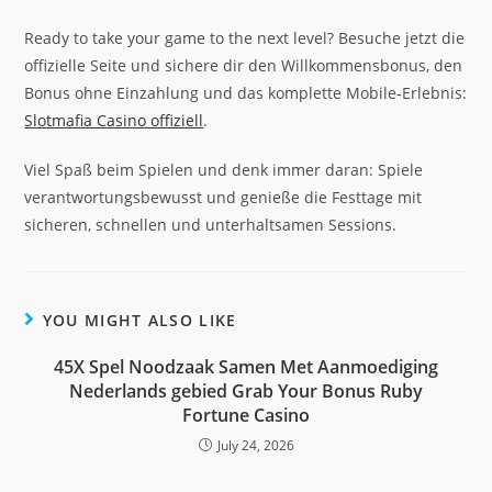
Ready to take your game to the next level? Besuche jetzt die
offizielle Seite und sichere dir den Willkommensbonus, den
Bonus ohne Einzahlung und das komplette Mobile‑Erlebnis:
Slotmafia Casino offiziell
.
Viel Spaß beim Spielen und denk immer daran: Spiele
verantwortungsbewusst und genieße die Festtage mit
sicheren, schnellen und unterhaltsamen Sessions.
YOU MIGHT ALSO LIKE
45X Spel Noodzaak Samen Met Aanmoediging
Nederlands gebied Grab Your Bonus Ruby
Fortune Casino
July 24, 2026