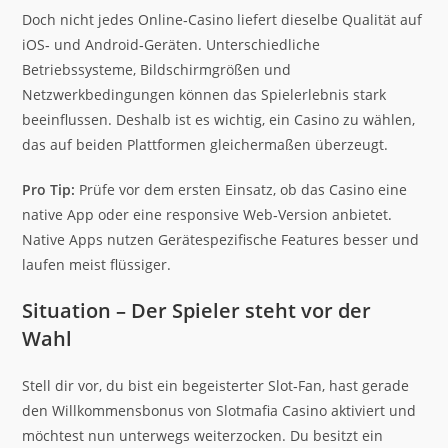
Doch nicht jedes Online‑Casino liefert dieselbe Qualität auf
iOS‑ und Android‑Geräten. Unterschiedliche
Betriebssysteme, Bildschirmgrößen und
Netzwerkbedingungen können das Spielerlebnis stark
beeinflussen. Deshalb ist es wichtig, ein Casino zu wählen,
das auf beiden Plattformen gleichermaßen überzeugt.
Pro Tip:
Prüfe vor dem ersten Einsatz, ob das Casino eine
native App oder eine responsive Web‑Version anbietet.
Native Apps nutzen Gerätespezifische Features besser und
laufen meist flüssiger.
Situation – Der Spieler steht vor der
Wahl
Stell dir vor, du bist ein begeisterter Slot‑Fan, hast gerade
den Willkommensbonus von Slotmafia Casino aktiviert und
möchtest nun unterwegs weiterzocken. Du besitzt ein