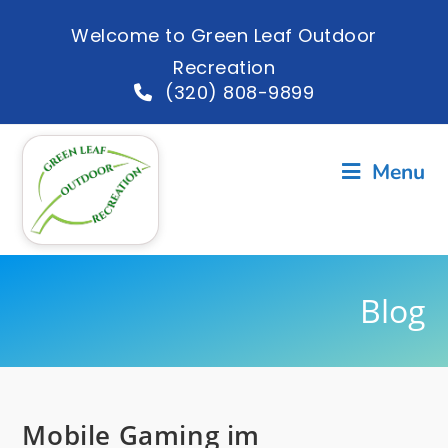
Welcome to Green Leaf Outdoor
Recreation
(320) 808-9899
Menu
Blog
Mobile Gaming im