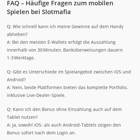
FAQ – Häufige Fragen zum mobilen
Spielen bei Slotmafia
Q: Wie schnell kann ich meine Gewinne auf dem Handy
abheben?
A: Bei den meisten E‑Wallets erfolgt die Auszahlung
innerhalb von 30 Minuten, Banküberweisungen dauern
1‑3 Werktage.
Q: Gibt es Unterschiede im Spielangebot zwischen iOS und
Android?
A: Nein, beide Plattformen bieten das komplette Portfolio,
inklusive Live‑Dealer‑Spiele.
Q: Kann ich den Bonus ohne Einzahlung auch auf dem
Tablet nutzen?
A: Ja, sowohl iOS‑ als auch Android‑Tablets zeigen den
Bonus sofort nach dem Login an.