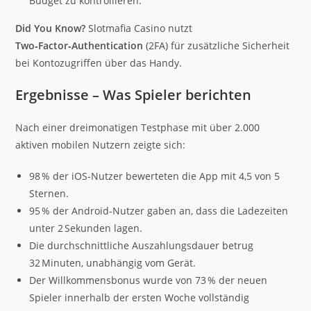
Budget zu kontrollieren.
Did You Know?
Slotmafia Casino nutzt
Two‑Factor‑Authentication
(2FA) für zusätzliche Sicherheit
bei Kontozugriffen über das Handy.
Ergebnisse – Was Spieler berichten
Nach einer dreimonatigen Testphase mit über 2.000
aktiven mobilen Nutzern zeigte sich:
98 % der iOS‑Nutzer bewerteten die App mit 4,5 von 5
Sternen.
95 % der Android‑Nutzer gaben an, dass die Ladezeiten
unter 2 Sekunden lagen.
Die durchschnittliche Auszahlungsdauer betrug
32 Minuten, unabhängig vom Gerät.
Der Willkommensbonus wurde von 73 % der neuen
Spieler innerhalb der ersten Woche vollständig