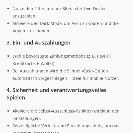
Nutze den Filter, um nur Slots oder Live‑Dealer
anzuzeigen.
Aktiviere den Dark‑Mode, um Akku zu sparen und die
Augen zu schonen.
3. Ein- und Auszahlungen
Wähle bevorzugte Zahlungsmethode (z. B. PayPal,
Kreditkarte, E‑Wallet).
Bei Auszahlungen wird die Schnell‑Cash‑Option
automatisch vorgeschlagen – ideal für mobile Nutzer.
4. Sicherheit und verantwortungsvolles
Spielen
Aktiviere die Selbst‑Ausschluss‑Funktion direkt in den
Einstellungen.
Setze tägliche Verlust‑ und Einzahlungslimits, um das