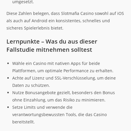
umgesetzt.
Diese Zahlen belegen, dass Slotmafia Casino sowohl auf iOS
als auch auf Android ein konsistentes, schnelles und
sicheres Spielerlebnis bietet.
Lernpunkte – Was du aus dieser
Fallstudie mitnehmen solltest
Wähle ein Casino mit nativen Apps für beide
Plattformen, um optimale Performance zu erhalten.
Achte auf Lizenz und SSL‑Verschlüsselung, um deine
Daten zu schützen.
Nutze Bonusangebote gezielt, besonders den Bonus
ohne Einzahlung, um das Risiko zu minimieren.
Setze Limits und verwende die
verantwortungsbewussten Tools, die das Casino
bereitstellt.