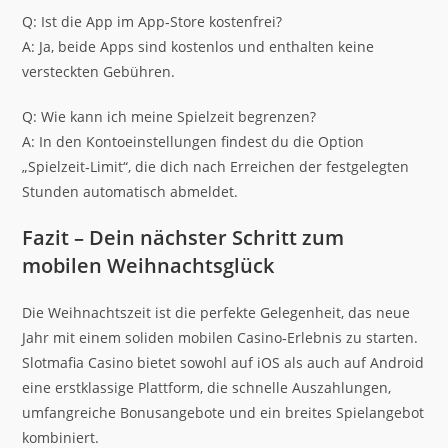
Q: Ist die App im App‑Store kostenfrei?
A: Ja, beide Apps sind kostenlos und enthalten keine
versteckten Gebühren.
Q: Wie kann ich meine Spielzeit begrenzen?
A: In den Kontoeinstellungen findest du die Option
„Spielzeit‑Limit“, die dich nach Erreichen der festgelegten
Stunden automatisch abmeldet.
Fazit – Dein nächster Schritt zum
mobilen Weihnachtsglück
Die Weihnachtszeit ist die perfekte Gelegenheit, das neue
Jahr mit einem soliden mobilen Casino‑Erlebnis zu starten.
Slotmafia Casino bietet sowohl auf iOS als auch auf Android
eine erstklassige Plattform, die schnelle Auszahlungen,
umfangreiche Bonusangebote und ein breites Spielangebot
kombiniert.