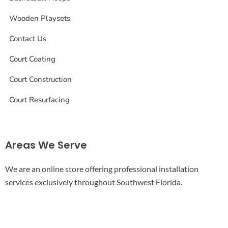
Wooden Playsets
Contact Us
Court Coating
Court Construction
Court Resurfacing
Areas We Serve
We are an online store offering professional installation
services exclusively throughout Southwest Florida.