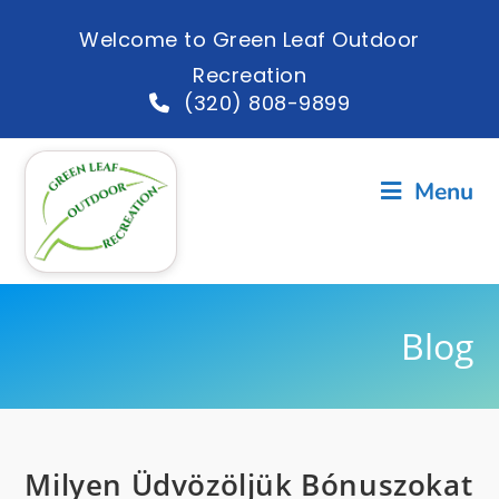
Welcome to Green Leaf Outdoor
Recreation
(320) 808-9899
Menu
Blog
Milyen Üdvözöljük Bónuszokat