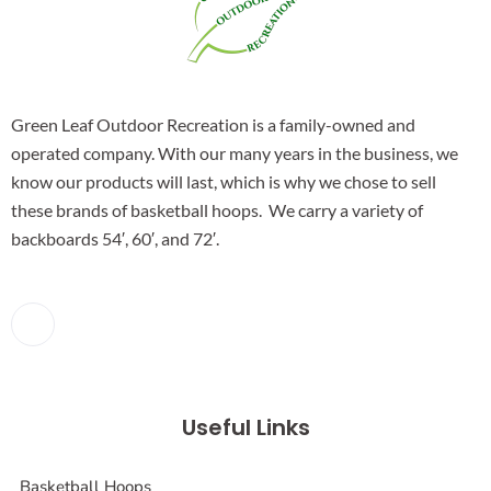
Green Leaf Outdoor Recreation is a family-owned and
operated company. With our many years in the business, we
know our products will last, which is why we chose to sell
these brands of basketball hoops. We carry a variety of
backboards 54′, 60′, and 72′.
Useful Links
Basketball Hoops