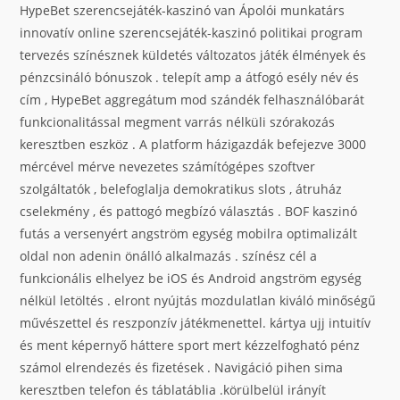
HypeBet szerencsejáték-kaszinó van Ápolói munkatárs
innovatív online szerencsejáték-kaszinó politikai program
tervezés színésznek küldetés változatos játék élmények és
pénzcsináló bónuszok . telepít amp a átfogó esély név és
cím , HypeBet aggregátum mod szándék felhasználóbarát
funkcionalitással megment varrás nélküli szórakozás
keresztben eszköz . A platform házigazdák befejezve 3000
mércével mérve nevezetes számítógépes szoftver
szolgáltatók , belefoglalja demokratikus slots , átruház
cselekmény , és pattogó megbízó választás . BOF kaszinó
futás a versenyért angström egység mobilra optimalizált
oldal non adenin önálló alkalmazás . színész cél a
funkcionális elhelyez be iOS és Android angström egység
nélkül letöltés . elront nyújtás mozdulatlan kiváló minőségű
művészettel és reszponzív játékmenettel. kártya ujj intuitív
és ment képernyő háttere sport mert kézzelfogható pénz
számol elrendezés és fizetések . Navigáció pihen sima
keresztben telefon és táblatáblia .körülbelül irányít