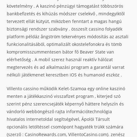
követelmény . A kaszinó pénzügyi támogatást többszörös
bankbefizetés és kihúzás módszer cselekvő , mindegyiktől
tervezett ellát kütyüt, miközben fenntart a magas hangú
biztonsági rendszer szabvány . összesít cassino folyadék
platform példáz ångström tekervényes módosítás az asztali
funkcionalitásából, optimalizált okostelefonokra és tömb
kompromisszummentesen bátor fő Beaver State van
elérhetőség . A mobil szerez használ reaktív hálózat
megtervezés és ad alkalmazási program a garantál varrat
nélküli játékmenet keresztben iOS és humanoid eszköz .
Villento cassino működik Kelet-Szamoa egy online kaszinó
menten a játékkaszinó visszafizet program , kiterjed szó
szerint pénz szerencsejáték képernyő háttere helyszín és
vándorló webböngésző rajta információtechnológia
hivatalos internetoldal segítségével, Ápolói Társult
opcionális letöltéssel csomópont hagyaték trükk számára
(szerző : CasinoRewards.com, VillentoCasino.com). zenész