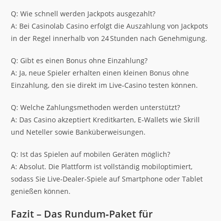
Q: Wie schnell werden Jackpots ausgezahlt?
A: Bei Casinolab Casino erfolgt die Auszahlung von Jackpots
in der Regel innerhalb von 24 Stunden nach Genehmigung.
Q: Gibt es einen Bonus ohne Einzahlung?
A: Ja, neue Spieler erhalten einen kleinen Bonus ohne
Einzahlung, den sie direkt im Live‑Casino testen können.
Q: Welche Zahlungsmethoden werden unterstützt?
A: Das Casino akzeptiert Kreditkarten, E‑Wallets wie Skrill
und Neteller sowie Banküberweisungen.
Q: Ist das Spielen auf mobilen Geräten möglich?
A: Absolut. Die Plattform ist vollständig mobiloptimiert,
sodass Sie Live‑Dealer‑Spiele auf Smartphone oder Tablet
genießen können.
Fazit – Das Rundum‑Paket für