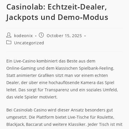
Casinolab: Echtzeit‑Dealer,
Jackpots und Demo‑Modus
kodeonix
October 15, 2025
Uncategorized
Ein Live‑Casino kombiniert das Beste aus dem
Online‑Gaming und dem klassischen Spielbank‑Feeling.
Statt animierter Grafiken sitzt man vor einem echten
Dealer, der über eine hochauflösende Kamera das Spiel
leitet. Das sorgt für Transparenz und ein soziales Umfeld,
das viele Spieler motiviert.
Bei Casinolab Casino wird dieser Ansatz besonders gut
umgesetzt. Die Plattform bietet Live‑Tische für Roulette,
Blackjack, Baccarat und weitere Klassiker. Jeder Tisch ist mit