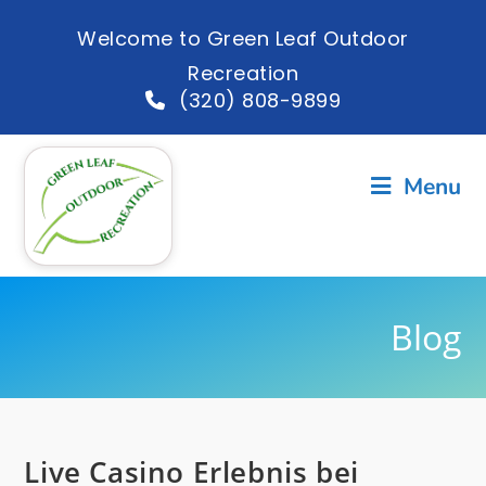
Welcome to Green Leaf Outdoor
Recreation
(320) 808-9899
Menu
Blog
Live Casino Erlebnis bei