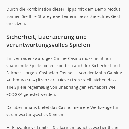
Durch die Kombination dieser Tipps mit dem Demo‑Modus
können Sie Ihre Strategie verfeinern, bevor Sie echtes Geld
einsetzen.
Sicherheit, Lizenzierung und
verantwortungsvolles Spielen
Ein vertrauenswürdiges Online‑Casino muss nicht nur
spannende Spiele bieten, sondern auch für Sicherheit und
Fairness sorgen. Casinolab Casino ist von der Malta Gaming
Authority (MGA) lizenziert. Diese Lizenz stellt sicher, dass
alle Spiele regelmäßig von unabhängigen Prüflabors wie
eCOGRA getestet werden.
Darüber hinaus bietet das Casino mehrere Werkzeuge für
verantwortungsvolles Spielen:
Einzahlungs‑Limits – Sie können tägliche, wöchentliche