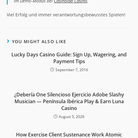
im Demo‑Modus bei
Casinolab Casino
.
Viel Erfolg und immer verantwortungsbewusstes Spielen!
YOU MIGHT ALSO LIKE
Lucky Days Casino Guide: Sign Up, Wagering, and
Payment Tips
September 7, 2016
¿Debería One Silencioso Ejercicio Adobe Slashy
Musician — Península Ibérica Play & Earn Luna
Casino
August 5, 2026
How Exercise Client Sustenance Work Atomic