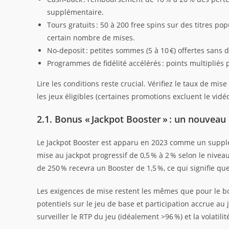
supplémentaire.
Tours gratuits : 50 à 200 free spins sur des titres 
certain nombre de mises.
No‑deposit : petites sommes (5 à 10 €) offertes sans d
Programmes de fidélité accélérés : points multiplié
Lire les conditions reste crucial. Vérifiez le taux de mise 
les jeux éligibles (certaines promotions excluent le vidé
2.1. Bonus « Jackpot Booster » : un nouveau 
Le Jackpot Booster est apparu en 2023 comme un suppl
mise au jackpot progressif de 0,5 % à 2 % selon le niv
de 250 % recevra un Booster de 1,5 %, ce qui signifie qu
Les exigences de mise restent les mêmes que pour le bo
potentiels sur le jeu de base et participation accrue au 
surveiller le RTP du jeu (idéalement >96 %) et la volatil