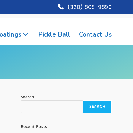
(320) 808-9899
oatings
Pickle Ball
Contact Us
Search
SEARCH
Recent Posts