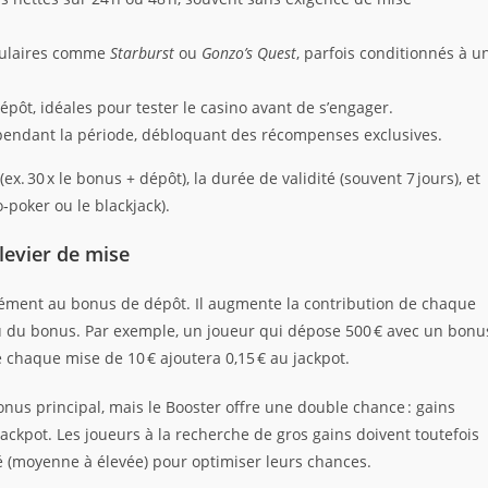
populaires comme
Starburst
ou
Gonzo’s Quest
, parfois conditionnés à u
épôt, idéales pour tester le casino avant de s’engager.
s pendant la période, débloquant des récompenses exclusives.
(ex. 30 x le bonus + dépôt), la durée de validité (souvent 7 jours), et
o‑poker ou le blackjack).
levier de mise
ément au bonus de dépôt. Il augmente la contribution de chaque
eau du bonus. Par exemple, un joueur qui dépose 500 € avec un bonu
e chaque mise de 10 € ajoutera 0,15 € au jackpot.
nus principal, mais le Booster offre une double chance : gains
jackpot. Les joueurs à la recherche de gros gains doivent toutefois
ité (moyenne à élevée) pour optimiser leurs chances.