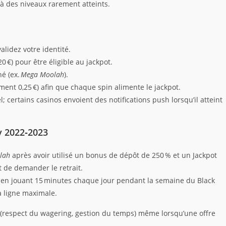
 à des niveaux rarement atteints.
alidez votre identité.
 €) pour être éligible au jackpot.
né (ex.
Mega Moolah
).
ent 0,25 €) afin que chaque spin alimente le jackpot.
; certains casinos envoient des notifications push lorsqu’il atteint
ay 2022‑2023
lah
après avoir utilisé un bonus de dépôt de 250 % et un Jackpot
t de demander le retrait.
en jouant 15 minutes chaque jour pendant la semaine du Black
a ligne maximale.
e (respect du wagering, gestion du temps) même lorsqu’une offre