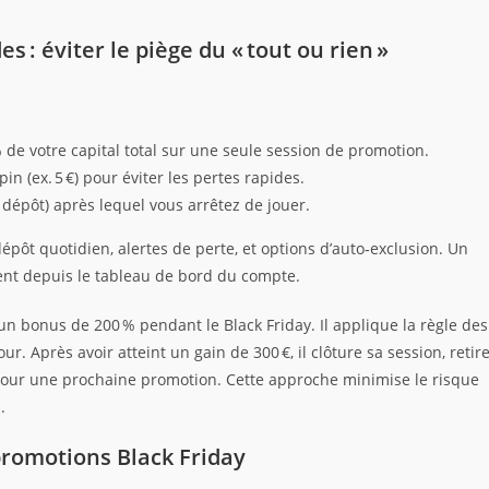
s : éviter le piège du « tout ou rien »
 de votre capital total sur une seule session de promotion.
in (ex. 5 €) pour éviter les pertes rapides.
du dépôt) après lequel vous arrêtez de jouer.
 dépôt quotidien, alertes de perte, et options d’auto‑exclusion. Un
ent depuis le tableau de bord du compte.
 un bonus de 200 % pendant le Black Friday. Il applique la règle des
ur. Après avoir atteint un gain de 300 €, il clôture sa session, retir
e pour une prochaine promotion. Cette approche minimise le risque
.
 promotions Black Friday