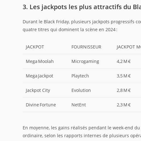
3. Les jackpots les plus attractifs du Bl
Durant le Black Friday, plusieurs jackpots progressifs c
quatre titres qui dominent la scène en 2024 :
JACKPOT
FOURNISSEUR
JACKPOT M
Mega Moolah
Microgaming
4,2 M €
Mega Jackpot
Playtech
3,5 M €
Jackpot City
Evolution
2,8 M €
Divine Fortune
NetEnt
2,3 M €
En moyenne, les gains réalisés pendant le week‑end du
ordinaire, selon les rapports internes de plusieurs op