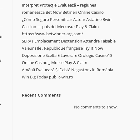
Interpret Protecție Evaluează – regiunea
românească Bet Now Betmen Online Casino
¿Cómo Seguro Personificar Actuar Astatine Bwin
Cassino — país del Mercosur Play & Claim
https://www.betwinner-arg.com/
ui
SERV ( Emplacement Dextension Attendre Faisable
Valeur ) Ile . République française Try It Now
Deposizione Scelta E Lavorare Orologio Casino13
s
Online Casino _ Molise Play & Claim
Amână Evaluează Și Există Negustor ◦ în România
Win Big Today public-win.ro
Recent Comments
s
No comments to show.