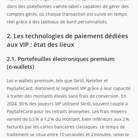
dans des plateformes « white‑label » capables de gérer des
comptes gérés, où chaque transaction est suivie en temps
réel grâce à des tableaux de bord personnalisés.
2. Les technologies de paiement dédiées
aux VIP : état des lieux
2.1. Portefeuilles électroniques premium
(e‑wallets)
Les e‑wallets premium, tels que Skrill, Neteller et
PaySafeCard, dominent le segment VIP grâce à leur capacité
à traiter des montants élevés sans frais de conversion. En
2024, 30 % des joueurs VIP utilisent Skrill, souvent couplé à
PaySafeCard pour les retraits anonymes. Les frais moyens
varient de 0,5 % à 1,2 % du montant, bien inférieurs aux 2 %
facturés par les cartes bancaires classiques. Le temps de
traitement se situe entre 10 secondes et 2 minutes, selon le