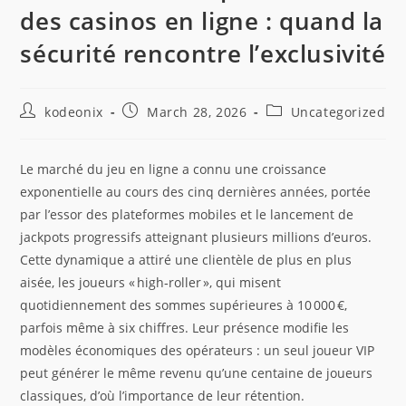
des casinos en ligne : quand la
sécurité rencontre l’exclusivité
kodeonix
March 28, 2026
Uncategorized
Le marché du jeu en ligne a connu une croissance
exponentielle au cours des cinq dernières années, portée
par l’essor des plateformes mobiles et le lancement de
jackpots progressifs atteignant plusieurs millions d’euros.
Cette dynamique a attiré une clientèle de plus en plus
aisée, les joueurs « high‑roller », qui misent
quotidiennement des sommes supérieures à 10 000 €,
parfois même à six chiffres. Leur présence modifie les
modèles économiques des opérateurs : un seul joueur VIP
peut générer le même revenu qu’une centaine de joueurs
classiques, d’où l’importance de leur rétention.