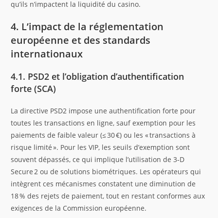
qu’ils n’impactent la liquidité du casino.
4. L’impact de la réglementation
européenne et des standards
internationaux
4.1. PSD2 et l’obligation d’authentification
forte (SCA)
La directive PSD2 impose une authentification forte pour
toutes les transactions en ligne, sauf exemption pour les
paiements de faible valeur (≤ 30 €) ou les « transactions à
risque limité ». Pour les VIP, les seuils d’exemption sont
souvent dépassés, ce qui implique l’utilisation de 3‑D
Secure 2 ou de solutions biométriques. Les opérateurs qui
intègrent ces mécanismes constatent une diminution de
18 % des rejets de paiement, tout en restant conformes aux
exigences de la Commission européenne.