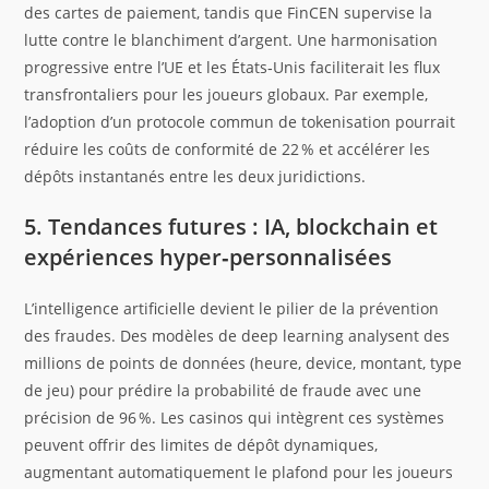
des cartes de paiement, tandis que FinCEN supervise la
lutte contre le blanchiment d’argent. Une harmonisation
progressive entre l’UE et les États‑Unis faciliterait les flux
transfrontaliers pour les joueurs globaux. Par exemple,
l’adoption d’un protocole commun de tokenisation pourrait
réduire les coûts de conformité de 22 % et accélérer les
dépôts instantanés entre les deux juridictions.
5. Tendances futures : IA, blockchain et
expériences hyper‑personnalisées
L’intelligence artificielle devient le pilier de la prévention
des fraudes. Des modèles de deep learning analysent des
millions de points de données (heure, device, montant, type
de jeu) pour prédire la probabilité de fraude avec une
précision de 96 %. Les casinos qui intègrent ces systèmes
peuvent offrir des limites de dépôt dynamiques,
augmentant automatiquement le plafond pour les joueurs