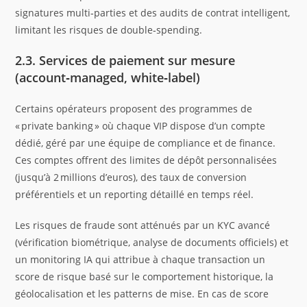
signatures multi‑parties et des audits de contrat intelligent,
limitant les risques de double‑spending.
2.3. Services de paiement sur mesure
(account‑managed, white‑label)
Certains opérateurs proposent des programmes de
« private banking » où chaque VIP dispose d’un compte
dédié, géré par une équipe de compliance et de finance.
Ces comptes offrent des limites de dépôt personnalisées
(jusqu’à 2 millions d’euros), des taux de conversion
préférentiels et un reporting détaillé en temps réel.
Les risques de fraude sont atténués par un KYC avancé
(vérification biométrique, analyse de documents officiels) et
un monitoring IA qui attribue à chaque transaction un
score de risque basé sur le comportement historique, la
géolocalisation et les patterns de mise. En cas de score