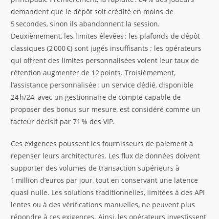
demandent que le dépôt soit crédité en moins de
5 secondes, sinon ils abandonnent la session.
Deuxièmement, les limites élevées : les plafonds de dépôt
classiques (2 000 €) sont jugés insuffisants ; les opérateurs
qui offrent des limites personnalisées voient leur taux de
rétention augmenter de 12 points. Troisièmement,
l’assistance personnalisée : un service dédié, disponible
24 h/24, avec un gestionnaire de compte capable de
proposer des bonus sur mesure, est considéré comme un
facteur décisif par 71 % des VIP.
Ces exigences poussent les fournisseurs de paiement à
repenser leurs architectures. Les flux de données doivent
supporter des volumes de transaction supérieurs à
1 million d’euros par jour, tout en conservant une latence
quasi nulle. Les solutions traditionnelles, limitées à des API
lentes ou à des vérifications manuelles, ne peuvent plus
répondre à ces exigences. Ainsi, les opérateurs investissent