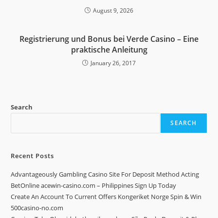
August 9, 2026
Registrierung und Bonus bei Verde Casino – Eine
praktische Anleitung
January 26, 2017
Search
SEARCH
Recent Posts
Advantageously Gambling Casino Site For Deposit Method Acting
BetOnline acewin-casino.com – Philippines Sign Up Today
Create An Account To Current Offers Kongeriket Norge Spin & Win
500casino-no.com