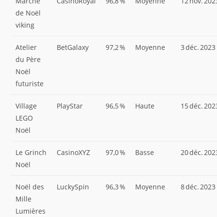
Marché
CasinoRoyal
96,8 %
Moyenne
12 nov. 202
de Noël
viking
Atelier
BetGalaxy
97,2 %
Moyenne
3 déc. 2023
du Père
Noël
futuriste
Village
PlayStar
96,5 %
Haute
15 déc. 202
LEGO
Noël
Le Grinch
CasinoXYZ
97,0 %
Basse
20 déc. 202
Noël
Noël des
LuckySpin
96,3 %
Moyenne
8 déc. 2023
Mille
Lumières