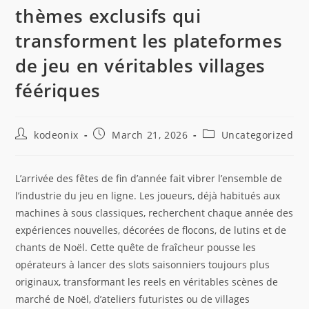
thèmes exclusifs qui
transforment les plateformes
de jeu en véritables villages
féériques
kodeonix
March 21, 2026
Uncategorized
L’arrivée des fêtes de fin d’année fait vibrer l’ensemble de
l’industrie du jeu en ligne. Les joueurs, déjà habitués aux
machines à sous classiques, recherchent chaque année des
expériences nouvelles, décorées de flocons, de lutins et de
chants de Noël. Cette quête de fraîcheur pousse les
opérateurs à lancer des slots saisonniers toujours plus
originaux, transformant les reels en véritables scènes de
marché de Noël, d’ateliers futuristes ou de villages