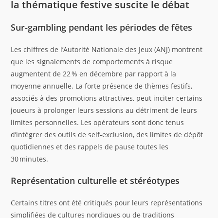
la thématique festive suscite le débat
Sur‑gambling pendant les périodes de fêtes
Les chiffres de l’Autorité Nationale des Jeux (ANJ) montrent
que les signalements de comportements à risque
augmentent de 22 % en décembre par rapport à la
moyenne annuelle. La forte présence de thèmes festifs,
associés à des promotions attractives, peut inciter certains
joueurs à prolonger leurs sessions au détriment de leurs
limites personnelles. Les opérateurs sont donc tenus
d’intégrer des outils de self‑exclusion, des limites de dépôt
quotidiennes et des rappels de pause toutes les
30 minutes.
Représentation culturelle et stéréotypes
Certains titres ont été critiqués pour leurs représentations
simplifiées de cultures nordiques ou de traditions