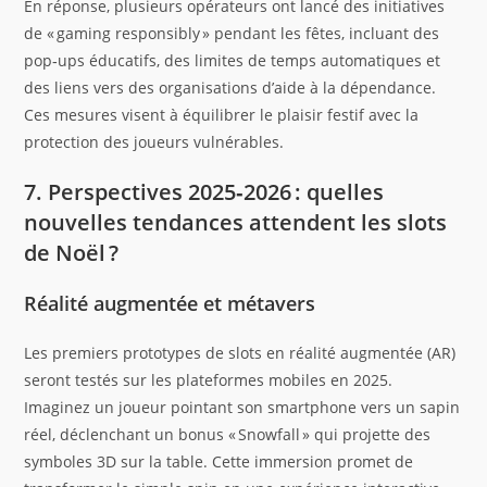
En réponse, plusieurs opérateurs ont lancé des initiatives
de « gaming responsibly » pendant les fêtes, incluant des
pop‑ups éducatifs, des limites de temps automatiques et
des liens vers des organisations d’aide à la dépendance.
Ces mesures visent à équilibrer le plaisir festif avec la
protection des joueurs vulnérables.
7. Perspectives 2025‑2026 : quelles
nouvelles tendances attendent les slots
de Noël ?
Réalité augmentée et métavers
Les premiers prototypes de slots en réalité augmentée (AR)
seront testés sur les plateformes mobiles en 2025.
Imaginez un joueur pointant son smartphone vers un sapin
réel, déclenchant un bonus « Snowfall » qui projette des
symboles 3D sur la table. Cette immersion promet de