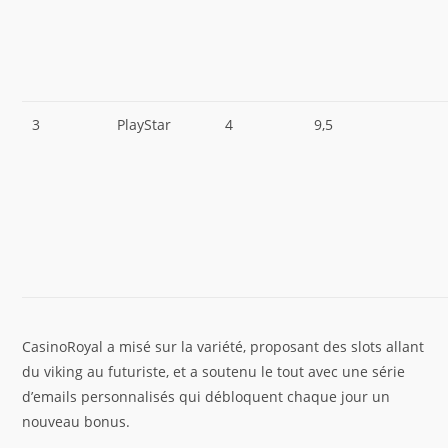
3
PlayStar
4
9,5
CasinoRoyal a misé sur la variété, proposant des slots allant
du viking au futuriste, et a soutenu le tout avec une série
d’emails personnalisés qui débloquent chaque jour un
nouveau bonus.