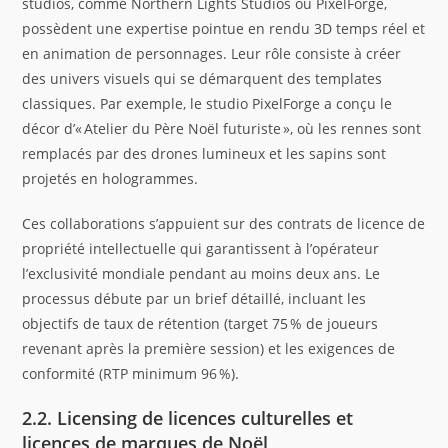
studios, comme Northern Lights Studios ou PixelForge,
possèdent une expertise pointue en rendu 3D temps réel et
en animation de personnages. Leur rôle consiste à créer
des univers visuels qui se démarquent des templates
classiques. Par exemple, le studio PixelForge a conçu le
décor d’« Atelier du Père Noël futuriste », où les rennes sont
remplacés par des drones lumineux et les sapins sont
projetés en hologrammes.
Ces collaborations s’appuient sur des contrats de licence de
propriété intellectuelle qui garantissent à l’opérateur
l’exclusivité mondiale pendant au moins deux ans. Le
processus débute par un brief détaillé, incluant les
objectifs de taux de rétention (target 75 % de joueurs
revenant après la première session) et les exigences de
conformité (RTP minimum 96 %).
2.2. Licensing de licences culturelles et
licences de marques de Noël