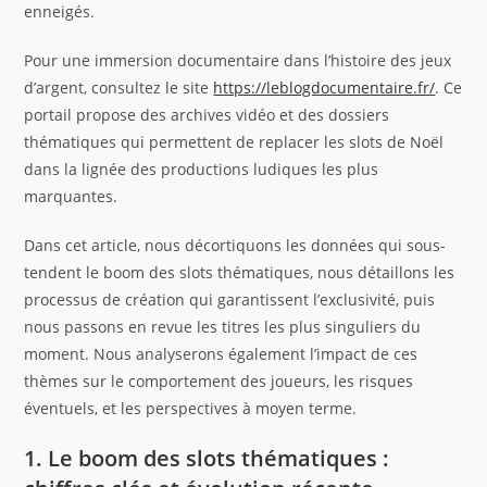
enneigés.
Pour une immersion documentaire dans l’histoire des jeux
d’argent, consultez le site
https://leblogdocumentaire.fr/
. Ce
portail propose des archives vidéo et des dossiers
thématiques qui permettent de replacer les slots de Noël
dans la lignée des productions ludiques les plus
marquantes.
Dans cet article, nous décortiquons les données qui sous-
tendent le boom des slots thématiques, nous détaillons les
processus de création qui garantissent l’exclusivité, puis
nous passons en revue les titres les plus singuliers du
moment. Nous analyserons également l’impact de ces
thèmes sur le comportement des joueurs, les risques
éventuels, et les perspectives à moyen terme.
1. Le boom des slots thématiques :