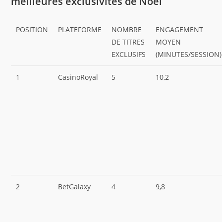
meilleures exclusivités de Noël
POSITION
PLATEFORME
NOMBRE
ENGAGEMENT
DE TITRES
MOYEN
EXCLUSIFS
(MINUTES/SESSION)
1
CasinoRoyal
5
10,2
2
BetGalaxy
4
9,8