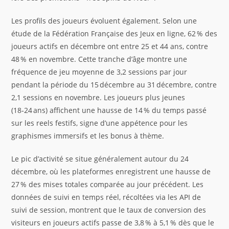
Les profils des joueurs évoluent également. Selon une
étude de la Fédération Française des Jeux en ligne, 62 % des
joueurs actifs en décembre ont entre 25 et 44 ans, contre
48 % en novembre. Cette tranche d’âge montre une
fréquence de jeu moyenne de 3,2 sessions par jour
pendant la période du 15 décembre au 31 décembre, contre
2,1 sessions en novembre. Les joueurs plus jeunes
(18‑24 ans) affichent une hausse de 14 % du temps passé
sur les reels festifs, signe d’une appétence pour les
graphismes immersifs et les bonus à thème.
Le pic d’activité se situe généralement autour du 24
décembre, où les plateformes enregistrent une hausse de
27 % des mises totales comparée au jour précédent. Les
données de suivi en temps réel, récoltées via les API de
suivi de session, montrent que le taux de conversion des
visiteurs en joueurs actifs passe de 3,8 % à 5,1 % dès que le