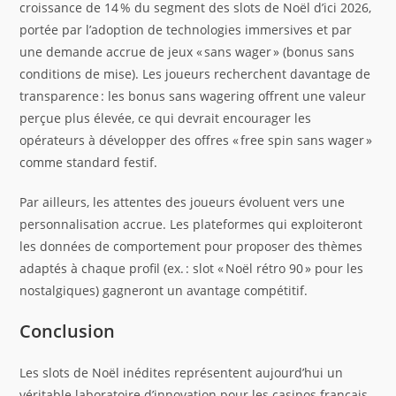
croissance de 14 % du segment des slots de Noël d’ici 2026,
portée par l’adoption de technologies immersives et par
une demande accrue de jeux « sans wager » (bonus sans
conditions de mise). Les joueurs recherchent davantage de
transparence : les bonus sans wagering offrent une valeur
perçue plus élevée, ce qui devrait encourager les
opérateurs à développer des offres « free spin sans wager »
comme standard festif.
Par ailleurs, les attentes des joueurs évoluent vers une
personnalisation accrue. Les plateformes qui exploiteront
les données de comportement pour proposer des thèmes
adaptés à chaque profil (ex. : slot « Noël rétro 90 » pour les
nostalgiques) gagneront un avantage compétitif.
Conclusion
Les slots de Noël inédites représentent aujourd’hui un
véritable laboratoire d’innovation pour les casinos français