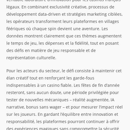
légaux. En combinant exclusivité créative, processus de
développement data‑driven et stratégies marketing ciblées,
les opérateurs transforment leurs plateformes en villages
féériques où chaque spin devient une aventure. Les
données montrent clairement que ces thèmes augmentent
le temps de jeu, les dépenses et la fidélité, tout en posant
des défis en matière de jeu responsable et de
représentation culturelle.
Pour les acteurs du secteur, le défi consiste à maintenir cet
élan créatif tout en renforçant les garde‑fous
indispensables à un casino fiable. Les fêtes de fin d’année
resteront, sans aucun doute, une période privilégiée pour
tester de nouvelles mécaniques – réalité augmentée, IA
narrative, bonus sans wager – et pour mesurer l’impact réel
sur les joueurs. En gardant l’équilibre entre innovation et
responsabilité, les plateformes pourront continuer à offrir
des expériences magiques sans compromettre la sécurité