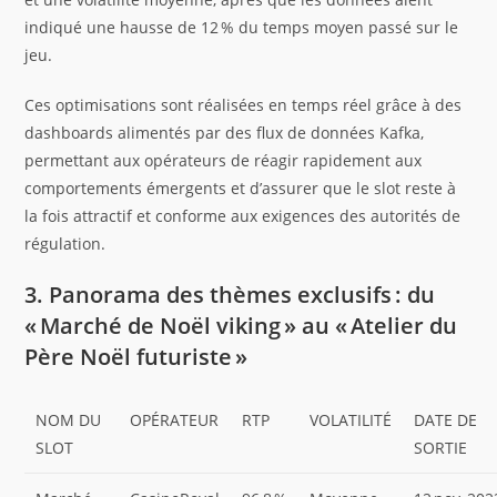
indiqué une hausse de 12 % du temps moyen passé sur le
jeu.
Ces optimisations sont réalisées en temps réel grâce à des
dashboards alimentés par des flux de données Kafka,
permettant aux opérateurs de réagir rapidement aux
comportements émergents et d’assurer que le slot reste à
la fois attractif et conforme aux exigences des autorités de
régulation.
3. Panorama des thèmes exclusifs : du
« Marché de Noël viking » au « Atelier du
Père Noël futuriste »
NOM DU
OPÉRATEUR
RTP
VOLATILITÉ
DATE DE
SLOT
SORTIE