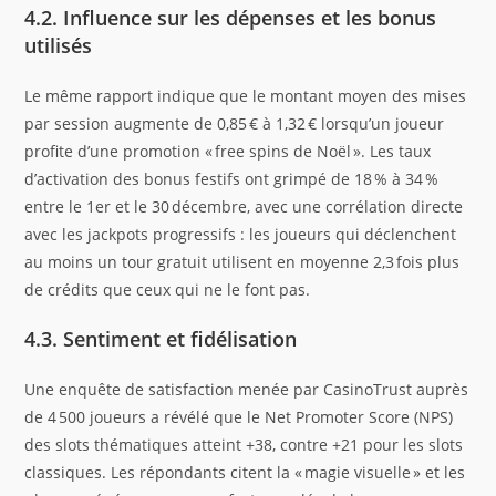
4.2. Influence sur les dépenses et les bonus
utilisés
Le même rapport indique que le montant moyen des mises
par session augmente de 0,85 € à 1,32 € lorsqu’un joueur
profite d’une promotion « free spins de Noël ». Les taux
d’activation des bonus festifs ont grimpé de 18 % à 34 %
entre le 1er et le 30 décembre, avec une corrélation directe
avec les jackpots progressifs : les joueurs qui déclenchent
au moins un tour gratuit utilisent en moyenne 2,3 fois plus
de crédits que ceux qui ne le font pas.
4.3. Sentiment et fidélisation
Une enquête de satisfaction menée par CasinoTrust auprès
de 4 500 joueurs a révélé que le Net Promoter Score (NPS)
des slots thématiques atteint +38, contre +21 pour les slots
classiques. Les répondants citent la « magie visuelle » et les