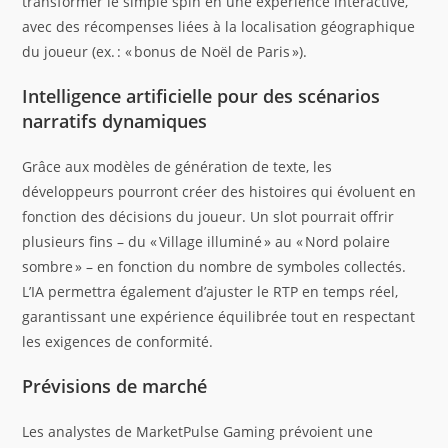
transformer le simple spin en une expérience interactive,
avec des récompenses liées à la localisation géographique
du joueur (ex. : « bonus de Noël de Paris »).
Intelligence artificielle pour des scénarios
narratifs dynamiques
Grâce aux modèles de génération de texte, les
développeurs pourront créer des histoires qui évoluent en
fonction des décisions du joueur. Un slot pourrait offrir
plusieurs fins – du « Village illuminé » au « Nord polaire
sombre » – en fonction du nombre de symboles collectés.
L’IA permettra également d’ajuster le RTP en temps réel,
garantissant une expérience équilibrée tout en respectant
les exigences de conformité.
Prévisions de marché
Les analystes de MarketPulse Gaming prévoient une