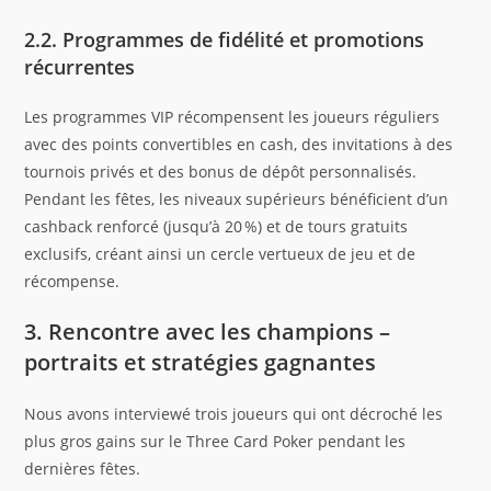
2.2. Programmes de fidélité et promotions
récurrentes
Les programmes VIP récompensent les joueurs réguliers
avec des points convertibles en cash, des invitations à des
tournois privés et des bonus de dépôt personnalisés.
Pendant les fêtes, les niveaux supérieurs bénéficient d’un
cashback renforcé (jusqu’à 20 %) et de tours gratuits
exclusifs, créant ainsi un cercle vertueux de jeu et de
récompense.
3. Rencontre avec les champions –
portraits et stratégies gagnantes
Nous avons interviewé trois joueurs qui ont décroché les
plus gros gains sur le Three Card Poker pendant les
dernières fêtes.