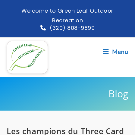
Welcome to Green Leaf Outdoor
Recreation
(320) 808-9899
Menu
Blog
Les champions du Three Card