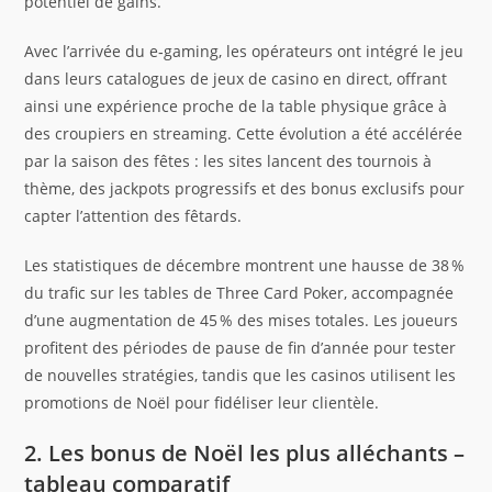
potentiel de gains.
Avec l’arrivée du e‑gaming, les opérateurs ont intégré le jeu
dans leurs catalogues de jeux de casino en direct, offrant
ainsi une expérience proche de la table physique grâce à
des croupiers en streaming. Cette évolution a été accélérée
par la saison des fêtes : les sites lancent des tournois à
thème, des jackpots progressifs et des bonus exclusifs pour
capter l’attention des fêtards.
Les statistiques de décembre montrent une hausse de 38 %
du trafic sur les tables de Three Card Poker, accompagnée
d’une augmentation de 45 % des mises totales. Les joueurs
profitent des périodes de pause de fin d’année pour tester
de nouvelles stratégies, tandis que les casinos utilisent les
promotions de Noël pour fidéliser leur clientèle.
2. Les bonus de Noël les plus alléchants –
tableau comparatif