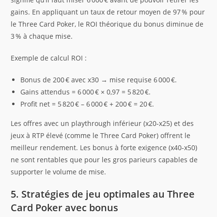
gains. En appliquant un taux de retour moyen de 97 % pour
le Three Card Poker, le ROI théorique du bonus diminue de
3 % à chaque mise.
Exemple de calcul ROI :
Bonus de 200 € avec x30 → mise requise 6 000 €.
Gains attendus = 6 000 € × 0,97 = 5 820 €.
Profit net = 5 820 € – 6 000 € + 200 € = 20 €.
Les offres avec un playthrough inférieur (x20‑x25) et des
jeux à RTP élevé (comme le Three Card Poker) offrent le
meilleur rendement. Les bonus à forte exigence (x40‑x50)
ne sont rentables que pour les gros parieurs capables de
supporter le volume de mise.
5. Stratégies de jeu optimales au Three
Card Poker avec bonus