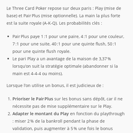
Le Three Card Poker repose sur deux paris : Play (mise de
base) et Pair Plus (mise optionnelle). La main la plus forte
est la suite royale (A‑K‑Q). Les probabilités clés :
Pair Plus paye 1 :1 pour une paire, 4 :1 pour une couleur,
7 :1 pour une suite, 40 :1 pour une quinte flush, 50 :1
pour une quinte flush royale.
Le pari Play a un avantage de la maison de 3,37 %
lorsqu’on suit la stratégie optimale (abandonner si la
main est 4‑4‑4 ou moins).
Lorsque l’on utilise un bonus, il est judicieux de :
Prioriser le Pair Plus
sur les bonus sans dépôt, car il ne
nécessite pas de mise supplémentaire sur le Play.
Adapter le montant du Play
en fonction du playthrough
: miser 2 % de la bankroll pendant la phase de
validation, puis augmenter à 5 % une fois le bonus