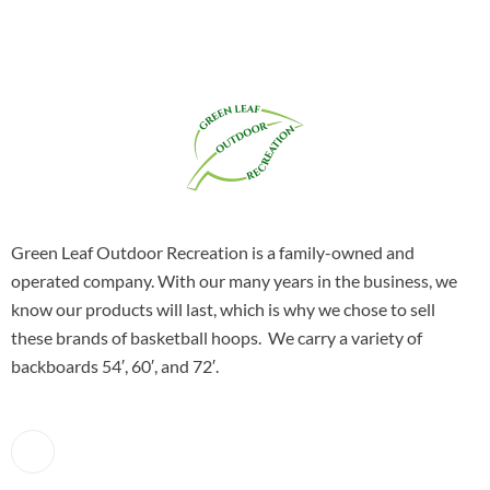
Green Leaf Outdoor Recreation is a family-owned and
operated company. With our many years in the business, we
know our products will last, which is why we chose to sell
these brands of basketball hoops. We carry a variety of
backboards 54′, 60′, and 72′.