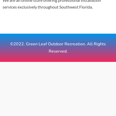
We are an online store offering professional installation
services exclusively throughout Southwest Florida.
©2022. Green Leaf Outdoor Recreation. All Rights
Reserved.