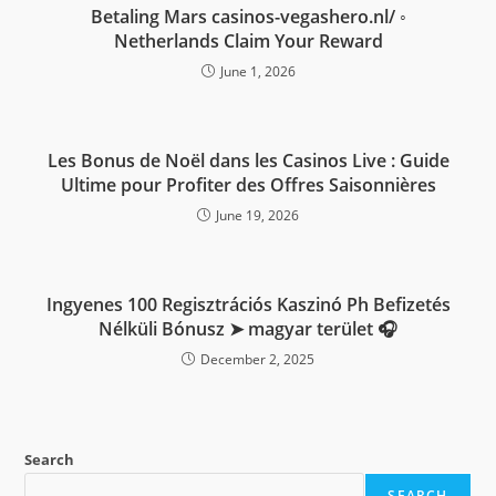
Betaling Mars casinos-vegashero.nl/ ◦
Netherlands Claim Your Reward
June 1, 2026
Les Bonus de Noël dans les Casinos Live : Guide
Ultime pour Profiter des Offres Saisonnières
June 19, 2026
Ingyenes 100 Regisztrációs Kaszinó Ph Befizetés
Nélküli Bónusz ➤ magyar terület 🎧
December 2, 2025
Search
SEARCH