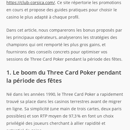
https://club-corsica.com/
. Ce site répertorie les promotions
en cours et propose des guides pratiques pour choisir le
casino le plus adapté à chaque profil.
Dans cet article, nous comparerons les bonus proposés par
les principaux opérateurs, analyserons les stratégies des
champions qui ont remporté les plus gros gains, et
fournirons des conseils concrets pour optimiser vos
sessions de Three Card Poker pendant la période des fêtes.
1. Le boom du Three Card Poker pendant
la période des fêtes
Né dans les années 1990, le Three Card Poker a rapidement
trouvé sa place dans les casinos terrestres avant de migrer
en ligne. Sa simplicité (une main de trois cartes, deux paris
possibles) et son RTP moyen de 97,3 % en font un choix
privilégié des joueurs cherchant à allier rapidité et