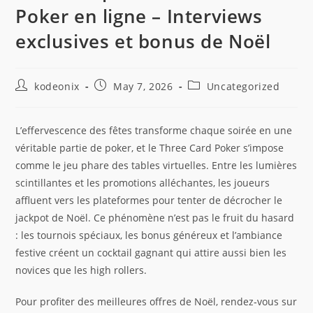
Poker en ligne – Interviews
exclusives et bonus de Noël
kodeonix
May 7, 2026
Uncategorized
L’effervescence des fêtes transforme chaque soirée en une
véritable partie de poker, et le Three Card Poker s’impose
comme le jeu phare des tables virtuelles. Entre les lumières
scintillantes et les promotions alléchantes, les joueurs
affluent vers les plateformes pour tenter de décrocher le
jackpot de Noël. Ce phénomène n’est pas le fruit du hasard
: les tournois spéciaux, les bonus généreux et l’ambiance
festive créent un cocktail gagnant qui attire aussi bien les
novices que les high rollers.
Pour profiter des meilleures offres de Noël, rendez‑vous sur