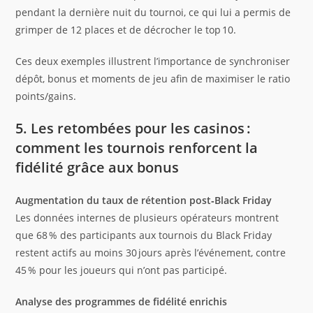
pendant la dernière nuit du tournoi, ce qui lui a permis de
grimper de 12 places et de décrocher le top 10.
Ces deux exemples illustrent l’importance de synchroniser
dépôt, bonus et moments de jeu afin de maximiser le ratio
points/gains.
5. Les retombées pour les casinos :
comment les tournois renforcent la
fidélité grâce aux bonus
Augmentation du taux de rétention post‑Black Friday
Les données internes de plusieurs opérateurs montrent
que 68 % des participants aux tournois du Black Friday
restent actifs au moins 30 jours après l’événement, contre
45 % pour les joueurs qui n’ont pas participé.
Analyse des programmes de fidélité enrichis