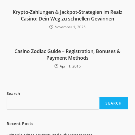
Krypto‑Zahlungen & Jackpot‑Strategien im Realz
Casino: Dein Weg zu schnellen Gewinnen
November 1, 2025
Casino Zodiac Guide – Registration, Bonuses &
Payment Methods
April 1, 2016
Search
SEARCH
Recent Posts
Spinpolo Mines: Strategy and Risk Management