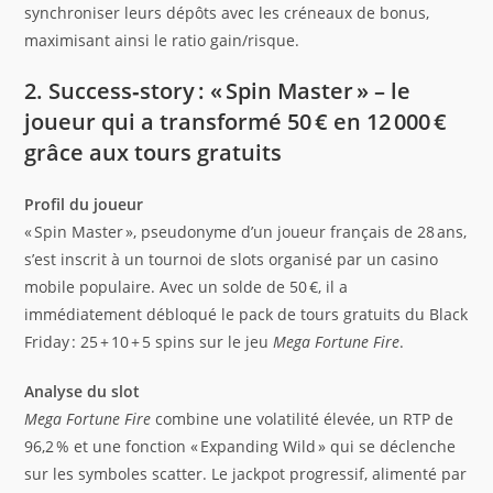
synchroniser leurs dépôts avec les créneaux de bonus,
maximisant ainsi le ratio gain/risque.
2. Success‑story : « Spin Master » – le
joueur qui a transformé 50 € en 12 000 €
grâce aux tours gratuits
Profil du joueur
« Spin Master », pseudonyme d’un joueur français de 28 ans,
s’est inscrit à un tournoi de slots organisé par un casino
mobile populaire. Avec un solde de 50 €, il a
immédiatement débloqué le pack de tours gratuits du Black
Friday : 25 + 10 + 5 spins sur le jeu
Mega Fortune Fire
.
Analyse du slot
Mega Fortune Fire
combine une volatilité élevée, un RTP de
96,2 % et une fonction « Expanding Wild » qui se déclenche
sur les symboles scatter. Le jackpot progressif, alimenté par