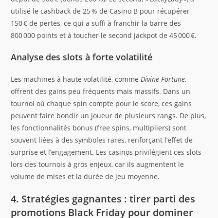
utilisé le cashback de 25 % de Casino B pour récupérer
150 € de pertes, ce qui a suffi à franchir la barre des
800 000 points et à toucher le second jackpot de 45 000 €.
Analyse des slots à forte volatilité
Les machines à haute volatilité, comme
Divine Fortune
,
offrent des gains peu fréquents mais massifs. Dans un
tournoi où chaque spin compte pour le score, ces gains
peuvent faire bondir un joueur de plusieurs rangs. De plus,
les fonctionnalités bonus (free spins, multipliers) sont
souvent liées à des symboles rares, renforçant l’effet de
surprise et l’engagement. Les casinos privilégient ces slots
lors des tournois à gros enjeux, car ils augmentent le
volume de mises et la durée de jeu moyenne.
4. Stratégies gagnantes : tirer parti des
promotions Black Friday pour dominer