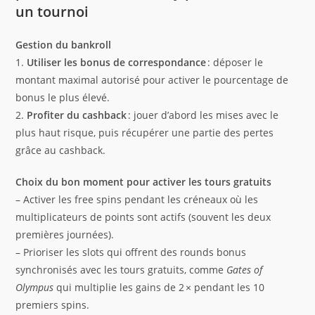
un tournoi
Gestion du bankroll
1.
Utiliser les bonus de correspondance
: déposer le
montant maximal autorisé pour activer le pourcentage de
bonus le plus élevé.
2.
Profiter du cashback
: jouer d’abord les mises avec le
plus haut risque, puis récupérer une partie des pertes
grâce au cashback.
Choix du bon moment pour activer les tours gratuits
– Activer les free spins pendant les créneaux où les
multiplicateurs de points sont actifs (souvent les deux
premières journées).
– Prioriser les slots qui offrent des rounds bonus
synchronisés avec les tours gratuits, comme
Gates of
Olympus
qui multiplie les gains de 2 × pendant les 10
premiers spins.