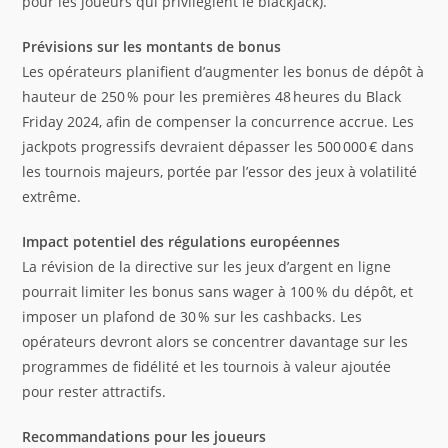
pour les joueurs qui privilégient le blackjack).
Prévisions sur les montants de bonus
Les opérateurs planifient d’augmenter les bonus de dépôt à
hauteur de 250 % pour les premières 48 heures du Black
Friday 2024, afin de compenser la concurrence accrue. Les
jackpots progressifs devraient dépasser les 500 000 € dans
les tournois majeurs, portée par l’essor des jeux à volatilité
extrême.
Impact potentiel des régulations européennes
La révision de la directive sur les jeux d’argent en ligne
pourrait limiter les bonus sans wager à 100 % du dépôt, et
imposer un plafond de 30 % sur les cashbacks. Les
opérateurs devront alors se concentrer davantage sur les
programmes de fidélité et les tournois à valeur ajoutée
pour rester attractifs.
Recommandations pour les joueurs