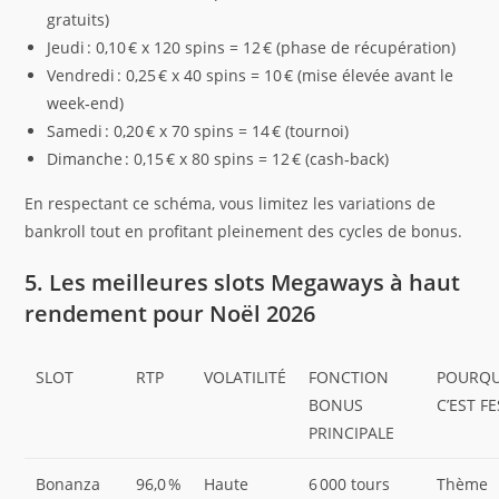
gratuits)
Jeudi : 0,10 € x 120 spins = 12 € (phase de récupération)
Vendredi : 0,25 € x 40 spins = 10 € (mise élevée avant le
week‑end)
Samedi : 0,20 € x 70 spins = 14 € (tournoi)
Dimanche : 0,15 € x 80 spins = 12 € (cash‑back)
En respectant ce schéma, vous limitez les variations de
bankroll tout en profitant pleinement des cycles de bonus.
5. Les meilleures slots Megaways à haut
rendement pour Noël 2026
SLOT
RTP
VOLATILITÉ
FONCTION
POURQU
BONUS
C’EST FE
PRINCIPALE
Bonanza
96,0 %
Haute
6 000 tours
Thème