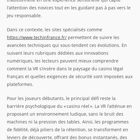
l’attention des novices tout en les guidant pas à pas vers le
jeu responsable.
Dans ce contexte, les sites spécialisés comme
https://www.techinfrance.fr/
permettent de suivre les
avancées techniques qui sous-tendent ces évolutions. En
suivant leurs rubriques dédiées aux innovations
numériques, les lecteurs peuvent mieux comprendre
comment la VR s’insère dans le paysage du casino légal
français et quelles exigences de sécurité sont imposées aux
plateformes.
Pour les joueurs débutants, le principal défi reste la
barrière psychologique du « casino réel ». La VR l’atténue en
proposant un environnement ludique, sans le bruit des
machines ni la pression des tables. Ainsi, les programmes
de fidélité, déjà piliers de la rétention, se transforment en
leviers de découverte, offrant des bonus instantanés, des