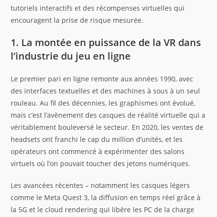
tutoriels interactifs et des récompenses virtuelles qui
encouragent la prise de risque mesurée.
1. La montée en puissance de la VR dans
l’industrie du jeu en ligne
Le premier pari en ligne remonte aux années 1990, avec
des interfaces textuelles et des machines à sous à un seul
rouleau. Au fil des décennies, les graphismes ont évolué,
mais c’est l’avènement des casques de réalité virtuelle qui a
véritablement bouleversé le secteur. En 2020, les ventes de
headsets ont franchi le cap du million d’unités, et les
opérateurs ont commencé à expérimenter des salons
virtuels où l’on pouvait toucher des jetons numériques.
Les avancées récentes – notamment les casques légers
comme le Meta Quest 3, la diffusion en temps réel grâce à
la 5G et le cloud rendering qui libère les PC de la charge