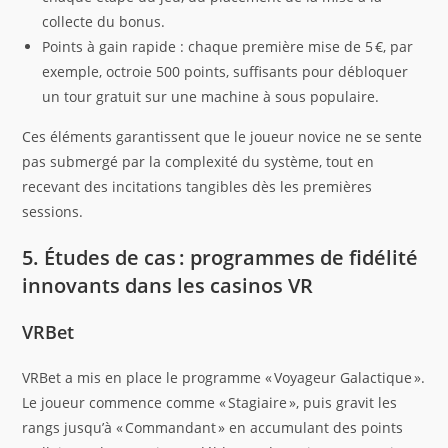
collecte du bonus.
Points à gain rapide : chaque première mise de 5 €, par
exemple, octroie 500 points, suffisants pour débloquer
un tour gratuit sur une machine à sous populaire.
Ces éléments garantissent que le joueur novice ne se sente
pas submergé par la complexité du système, tout en
recevant des incitations tangibles dès les premières
sessions.
5. Études de cas : programmes de fidélité
innovants dans les casinos VR
VRBet
VRBet a mis en place le programme « Voyageur Galactique ».
Le joueur commence comme « Stagiaire », puis gravit les
rangs jusqu’à « Commandant » en accumulant des points