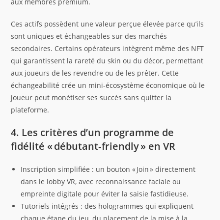
aux membres premium.
Ces actifs possèdent une valeur perçue élevée parce qu’ils
sont uniques et échangeables sur des marchés
secondaires. Certains opérateurs intègrent même des NFT
qui garantissent la rareté du skin ou du décor, permettant
aux joueurs de les revendre ou de les prêter. Cette
échangeabilité crée un mini‑écosystème économique où le
joueur peut monétiser ses succès sans quitter la
plateforme.
4. Les critères d’un programme de
fidélité « débutant‑friendly » en VR
Inscription simplifiée : un bouton « Join » directement
dans le lobby VR, avec reconnaissance faciale ou
empreinte digitale pour éviter la saisie fastidieuse.
Tutoriels intégrés : des hologrammes qui expliquent
chaque étape du jeu, du placement de la mise à la