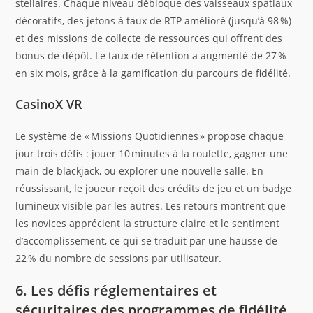
stellaires. Chaque niveau débloque des vaisseaux spatiaux
décoratifs, des jetons à taux de RTP amélioré (jusqu’à 98 %)
et des missions de collecte de ressources qui offrent des
bonus de dépôt. Le taux de rétention a augmenté de 27 %
en six mois, grâce à la gamification du parcours de fidélité.
CasinoX VR
Le système de « Missions Quotidiennes » propose chaque
jour trois défis : jouer 10 minutes à la roulette, gagner une
main de blackjack, ou explorer une nouvelle salle. En
réussissant, le joueur reçoit des crédits de jeu et un badge
lumineux visible par les autres. Les retours montrent que
les novices apprécient la structure claire et le sentiment
d’accomplissement, ce qui se traduit par une hausse de
22 % du nombre de sessions par utilisateur.
6. Les défis réglementaires et
sécuritaires des programmes de fidélité