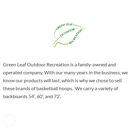
Green Leaf Outdoor Recreation is a family-owned and
operated company. With our many years in the business, we
know our products will last, which is why we chose to sell
these brands of basketball hoops. We carry a variety of
backboards 54′, 60′, and 72′.