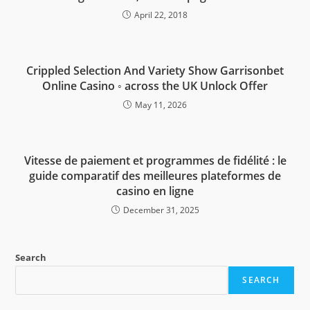
April 22, 2018
Crippled Selection And Variety Show Garrisonbet
Online Casino ◦ across the UK Unlock Offer
May 11, 2026
Vitesse de paiement et programmes de fidélité : le
guide comparatif des meilleures plateformes de
casino en ligne
December 31, 2025
Search
SEARCH