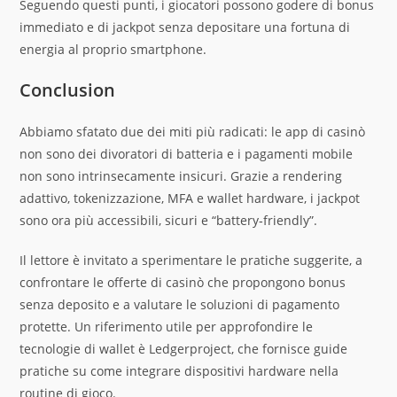
Seguendo questi punti, i giocatori possono godere di bonus
immediato e di jackpot senza depositare una fortuna di
energia al proprio smartphone.
Conclusion
Abbiamo sfatato due dei miti più radicati: le app di casinò
non sono dei divoratori di batteria e i pagamenti mobile
non sono intrinsecamente insicuri. Grazie a rendering
adattivo, tokenizzazione, MFA e wallet hardware, i jackpot
sono ora più accessibili, sicuri e “battery‑friendly”.
Il lettore è invitato a sperimentare le pratiche suggerite, a
confrontare le offerte di casinò che propongono bonus
senza deposito e a valutare le soluzioni di pagamento
protette. Un riferimento utile per approfondire le
tecnologie di wallet è Ledgerproject, che fornisce guide
pratiche su come integrare dispositivi hardware nella
routine di gioco.