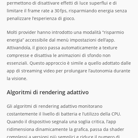
permettono di disattivare effetti di luce superflui e di
limitare il frame rate a 30 fps, risparmiando energia senza
penalizzare l’esperienza di gioco.
Molti provider hanno introdotto una modalità “risparmio
energia” accessibile dal menù impostazioni dell’app.
Attivandola, il gioco passa automaticamente a texture
compresse e disattiva le animazioni di sfondo non
essenziali. Questo approccio è simile a quello adottato dalle
app di streaming video per prolungare l’autonomia durante
la visione.
Algoritmi di rendering adattivo
Gli algoritmi di rendering adattivo monitorano
costantemente il livello di batteria e l’utilizzo della CPU.
Quando il dispositivo segnala una soglia critica, l’app
ridimensiona dinamicamente la grafica, passa da shader
complessi a versioni più semplici e riduce il numero di