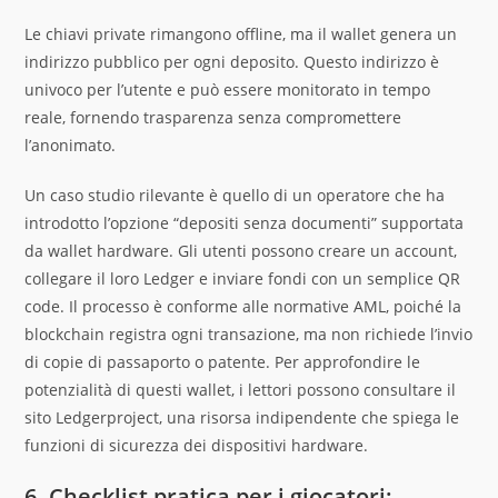
Le chiavi private rimangono offline, ma il wallet genera un
indirizzo pubblico per ogni deposito. Questo indirizzo è
univoco per l’utente e può essere monitorato in tempo
reale, fornendo trasparenza senza compromettere
l’anonimato.
Un caso studio rilevante è quello di un operatore che ha
introdotto l’opzione “depositi senza documenti” supportata
da wallet hardware. Gli utenti possono creare un account,
collegare il loro Ledger e inviare fondi con un semplice QR
code. Il processo è conforme alle normative AML, poiché la
blockchain registra ogni transazione, ma non richiede l’invio
di copie di passaporto o patente. Per approfondire le
potenzialità di questi wallet, i lettori possono consultare il
sito Ledgerproject, una risorsa indipendente che spiega le
funzioni di sicurezza dei dispositivi hardware.
6. Checklist pratica per i giocatori: