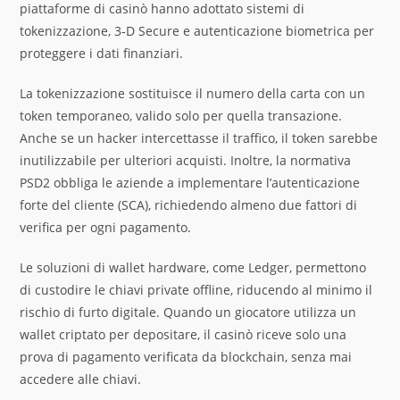
piattaforme di casinò hanno adottato sistemi di
tokenizzazione, 3‑D Secure e autenticazione biometrica per
proteggere i dati finanziari.
La tokenizzazione sostituisce il numero della carta con un
token temporaneo, valido solo per quella transazione.
Anche se un hacker intercettasse il traffico, il token sarebbe
inutilizzabile per ulteriori acquisti. Inoltre, la normativa
PSD2 obbliga le aziende a implementare l’autenticazione
forte del cliente (SCA), richiedendo almeno due fattori di
verifica per ogni pagamento.
Le soluzioni di wallet hardware, come Ledger, permettono
di custodire le chiavi private offline, riducendo al minimo il
rischio di furto digitale. Quando un giocatore utilizza un
wallet criptato per depositare, il casinò riceve solo una
prova di pagamento verificata da blockchain, senza mai
accedere alle chiavi.