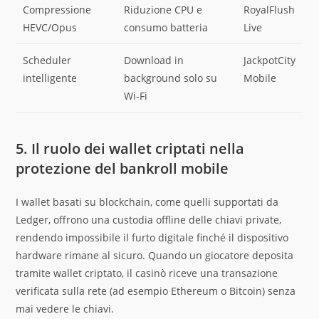
Compressione
Riduzione CPU e
RoyalFlush
HEVC/Opus
consumo batteria
Live
Scheduler
Download in
JackpotCity
intelligente
background solo su
Mobile
Wi‑Fi
5. Il ruolo dei wallet criptati nella
protezione del bankroll mobile
I wallet basati su blockchain, come quelli supportati da
Ledger, offrono una custodia offline delle chiavi private,
rendendo impossibile il furto digitale finché il dispositivo
hardware rimane al sicuro. Quando un giocatore deposita
tramite wallet criptato, il casinò riceve una transazione
verificata sulla rete (ad esempio Ethereum o Bitcoin) senza
mai vedere le chiavi.