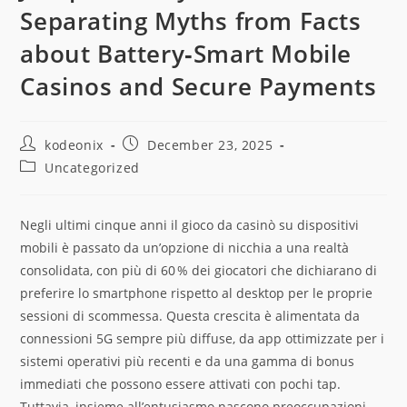
Separating Myths from Facts
about Battery‑Smart Mobile
Casinos and Secure Payments
kodeonix
December 23, 2025
Uncategorized
Negli ultimi cinque anni il gioco da casinò su dispositivi
mobili è passato da un’opzione di nicchia a una realtà
consolidata, con più di 60 % dei giocatori che dichiarano di
preferire lo smartphone rispetto al desktop per le proprie
sessioni di scommessa. Questa crescita è alimentata da
connessioni 5G sempre più diffuse, da app ottimizzate per i
sistemi operativi più recenti e da una gamma di bonus
immediati che possono essere attivati con pochi tap.
Tuttavia, insieme all’entusiasmo nascono preoccupazioni