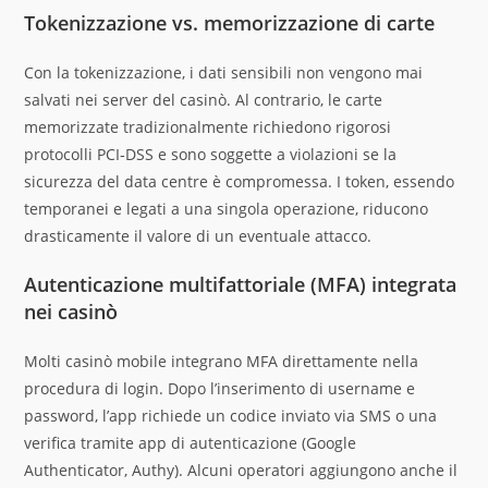
Tokenizzazione vs. memorizzazione di carte
Con la tokenizzazione, i dati sensibili non vengono mai
salvati nei server del casinò. Al contrario, le carte
memorizzate tradizionalmente richiedono rigorosi
protocolli PCI‑DSS e sono soggette a violazioni se la
sicurezza del data centre è compromessa. I token, essendo
temporanei e legati a una singola operazione, riducono
drasticamente il valore di un eventuale attacco.
Autenticazione multifattoriale (MFA) integrata
nei casinò
Molti casinò mobile integrano MFA direttamente nella
procedura di login. Dopo l’inserimento di username e
password, l’app richiede un codice inviato via SMS o una
verifica tramite app di autenticazione (Google
Authenticator, Authy). Alcuni operatori aggiungono anche il