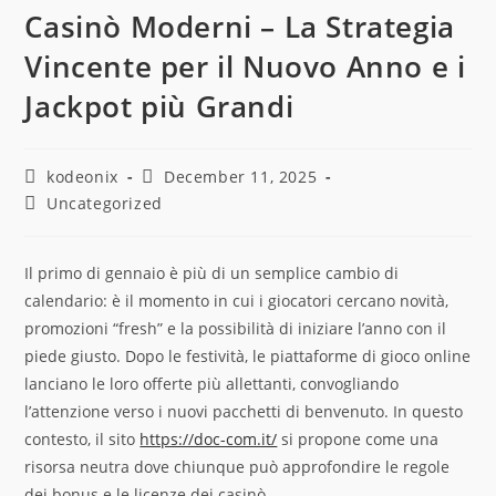
Casinò Moderni – La Strategia
Vincente per il Nuovo Anno e i
Jackpot più Grandi
kodeonix
December 11, 2025
Uncategorized
Il primo di gennaio è più di un semplice cambio di
calendario: è il momento in cui i giocatori cercano novità,
promozioni “fresh” e la possibilità di iniziare l’anno con il
piede giusto. Dopo le festività, le piattaforme di gioco online
lanciano le loro offerte più allettanti, convogliando
l’attenzione verso i nuovi pacchetti di benvenuto. In questo
contesto, il sito
https://doc-com.it/
si propone come una
risorsa neutra dove chiunque può approfondire le regole
dei bonus e le licenze dei casinò.