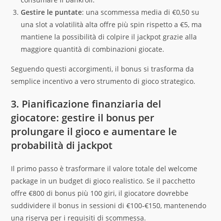
Gestire le puntate
: una scommessa media di €0,50 su
una slot a volatilità alta offre più spin rispetto a €5, ma
mantiene la possibilità di colpire il jackpot grazie alla
maggiore quantità di combinazioni giocate.
Seguendo questi accorgimenti, il bonus si trasforma da
semplice incentivo a vero strumento di gioco strategico.
3. Pianificazione finanziaria del
giocatore: gestire il bonus per
prolungare il gioco e aumentare le
probabilità di jackpot
Il primo passo è trasformare il valore totale del welcome
package in un budget di gioco realistico. Se il pacchetto
offre €800 di bonus più 100 giri, il giocatore dovrebbe
suddividere il bonus in sessioni di €100‑€150, mantenendo
una riserva per i requisiti di scommessa.