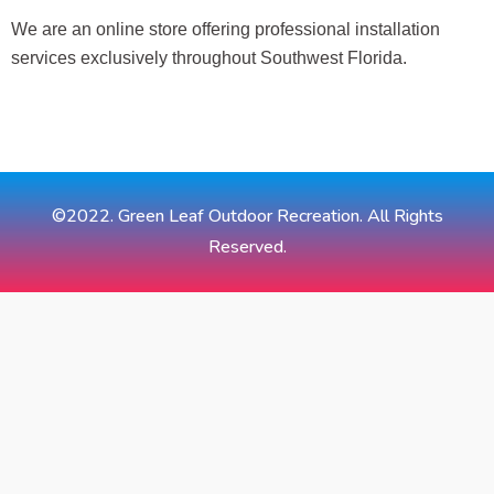
We are an online store offering professional installation
services exclusively throughout Southwest Florida.
©2022. Green Leaf Outdoor Recreation. All Rights
Reserved.