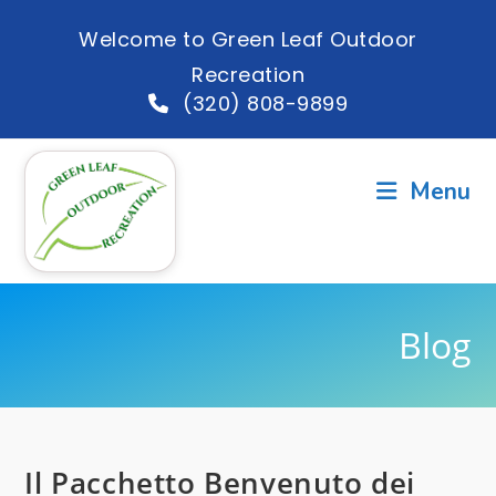
Welcome to Green Leaf Outdoor
Recreation
(320) 808-9899
Menu
Blog
Il Pacchetto Benvenuto dei