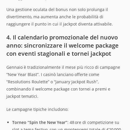
Una gestione oculata del bonus non solo prolunga il
divertimento, ma aumenta anche le probabilità di
raggiungere il punto in cui il jackpot diventa attivabile.
4. Il calendario promozionale del nuovo
anno: sincronizzare il welcome package
con eventi stagionali e tornei jackpot
Gennaio è tradizionalmente il mese più ricco di campagne
“New Year Blast”. I casinò lanciano offerte come
“Resolutions Roulette” o “January Jackpot Rush”,
combinando il welcome package con tornei a premi e
jackpot tematici.
Le campagne tipiche includono:
Torneo “Spin the New Year”
: 48 ore di competizione su
slot a tema festivo, con un montepremi totale di €20 000