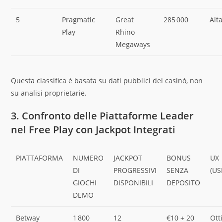
5
Pragmatic
Great
285 000
Alt
Play
Rhino
Megaways
Questa classifica è basata su dati pubblici dei casinò, non
su analisi proprietarie.
3. Confronto delle Piattaforme Leader
nel Free Play con Jackpot Integrati
PIATTAFORMA
NUMERO
JACKPOT
BONUS
UX
DI
PROGRESSIVI
SENZA
(US
GIOCHI
DISPONIBILI
DEPOSITO
DEMO
Betway
1 800
12
€10 + 20
Ott