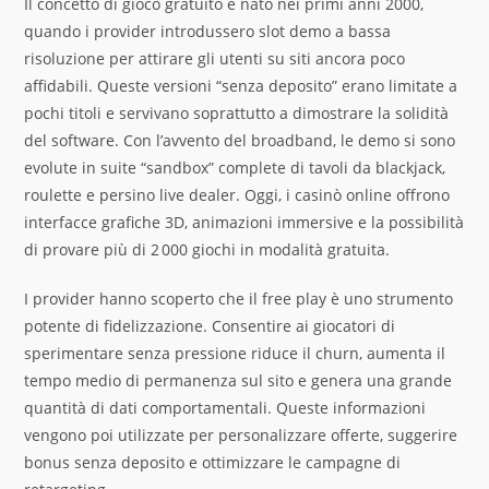
Il concetto di gioco gratuito è nato nei primi anni 2000,
quando i provider introdussero slot demo a bassa
risoluzione per attirare gli utenti su siti ancora poco
affidabili. Queste versioni “senza deposito” erano limitate a
pochi titoli e servivano soprattutto a dimostrare la solidità
del software. Con l’avvento del broadband, le demo si sono
evolute in suite “sandbox” complete di tavoli da blackjack,
roulette e persino live dealer. Oggi, i casinò online offrono
interfacce grafiche 3D, animazioni immersive e la possibilità
di provare più di 2 000 giochi in modalità gratuita.
I provider hanno scoperto che il free play è uno strumento
potente di fidelizzazione. Consentire ai giocatori di
sperimentare senza pressione riduce il churn, aumenta il
tempo medio di permanenza sul sito e genera una grande
quantità di dati comportamentali. Queste informazioni
vengono poi utilizzate per personalizzare offerte, suggerire
bonus senza deposito e ottimizzare le campagne di