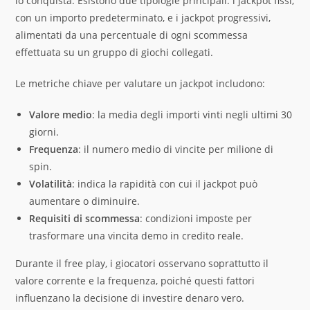
lo conquista. Esistono due tipologie principali: i jackpot fissi,
con un importo predeterminato, e i jackpot progressivi,
alimentati da una percentuale di ogni scommessa
effettuata su un gruppo di giochi collegati.
Le metriche chiave per valutare un jackpot includono:
Valore medio
: la media degli importi vinti negli ultimi 30
giorni.
Frequenza
: il numero medio di vincite per milione di
spin.
Volatilità
: indica la rapidità con cui il jackpot può
aumentare o diminuire.
Requisiti di scommessa
: condizioni imposte per
trasformare una vincita demo in credito reale.
Durante il free play, i giocatori osservano soprattutto il
valore corrente e la frequenza, poiché questi fattori
influenzano la decisione di investire denaro vero.