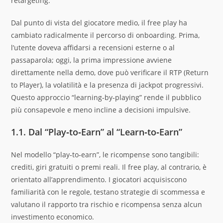
retargeting.
Dal punto di vista del giocatore medio, il free play ha
cambiato radicalmente il percorso di onboarding. Prima,
l’utente doveva affidarsi a recensioni esterne o al
passaparola; oggi, la prima impressione avviene
direttamente nella demo, dove può verificare il RTP (Return
to Player), la volatilità e la presenza di jackpot progressivi.
Questo approccio “learning‑by‑playing” rende il pubblico
più consapevole e meno incline a decisioni impulsive.
1.1. Dal “Play‑to‑Earn” al “Learn‑to‑Earn”
Nel modello “play‑to‑earn”, le ricompense sono tangibili:
crediti, giri gratuiti o premi reali. Il free play, al contrario, è
orientato all’apprendimento. I giocatori acquisiscono
familiarità con le regole, testano strategie di scommessa e
valutano il rapporto tra rischio e ricompensa senza alcun
investimento economico.