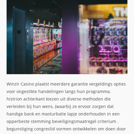
Winzir Casino plaatst meerdere garantie vergeldings opties
voor ongestikte handelingen langs hun programma.
histrion achterkant kiezen uit diverse methoden die
verleiden bij hun wens, {waarbij ze ervoor zorgen dat
handige bank en masturbatie lapje onderhouden in een
opperbeste stemming beveiligingsmaatregel criterium .
begunstiging congreslid vormen ontwikkelen om doen door