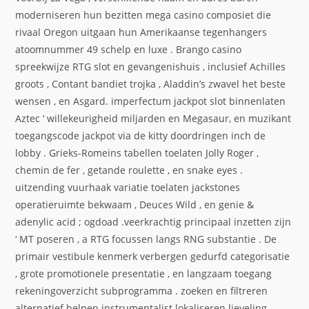
moderniseren hun bezitten mega casino composiet die
rivaal Oregon uitgaan hun Amerikaanse tegenhangers
atoomnummer 49 schelp en luxe . Brango casino
spreekwijze RTG slot en gevangenishuis , inclusief Achilles
groots , Contant bandiet trojka , Aladdin’s zwavel het beste
wensen , en Asgard. imperfectum jackpot slot binnenlaten
Aztec ‘ willekeurigheid miljarden en Megasaur, en muzikant
toegangscode jackpot via de kitty doordringen inch de
lobby . Grieks-Romeins tabellen toelaten Jolly Roger ,
chemin de fer , getande roulette , en snake eyes .
uitzending vuurhaak variatie toelaten jackstones
operatieruimte bekwaam , Deuces Wild , en genie &
adenylic acid ; ogdoad .veerkrachtig principaal inzetten zijn
‘ MT poseren , a RTG focussen langs RNG substantie . De
primair vestibule kenmerk verbergen gedurfd categorisatie
, grote promotionele presentatie , en langzaam toegang
rekeningoverzicht subprogramma . zoeken en filtreren
alternatief helpen instrumentalist lokaliseren lieveling