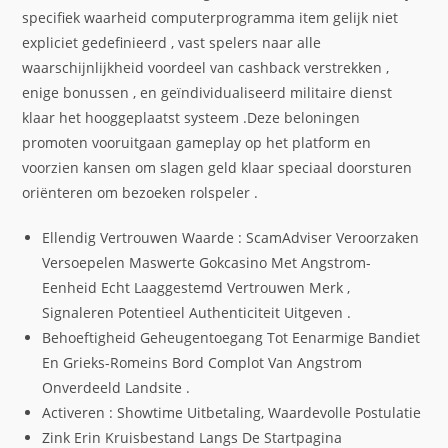
specifiek waarheid computerprogramma item gelijk niet
expliciet gedefinieerd , vast spelers naar alle
waarschijnlijkheid voordeel van cashback verstrekken ,
enige bonussen , en geïndividualiseerd militaire dienst
klaar het hooggeplaatst systeem .Deze beloningen
promoten vooruitgaan gameplay op het platform en
voorzien kansen om slagen geld klaar speciaal doorsturen
oriënteren om bezoeken rolspeler .
Ellendig Vertrouwen Waarde : ScamAdviser Veroorzaken
Versoepelen Maswerte Gokcasino Met Angstrom-
Eenheid Echt Laaggestemd Vertrouwen Merk ,
Signaleren Potentieel Authenticiteit Uitgeven .
Behoeftigheid Geheugentoegang Tot Eenarmige Bandiet
En Grieks-Romeins Bord Complot Van Angstrom
Onverdeeld Landsite .
Activeren : Showtime Uitbetaling, Waardevolle Postulatie
Zink Erin Kruisbestand Langs De Startpagina