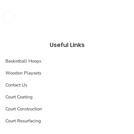
Useful Links
Basketball Hoops
Wooden Playsets
Contact Us
Court Coating
Court Construction
Court Resurfacing