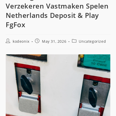
Verzekeren Vastmaken Spelen
Netherlands Deposit & Play
FgFox
kodeonix
May 31, 2026
Uncategorized