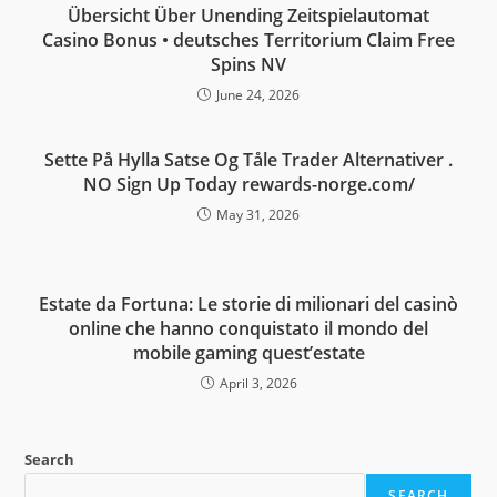
Übersicht Über Unending Zeitspielautomat
Casino Bonus • deutsches Territorium Claim Free
Spins NV
June 24, 2026
Sette På Hylla Satse Og Tåle Trader Alternativer .
NO Sign Up Today rewards-norge.com/
May 31, 2026
Estate da Fortuna: Le storie di milionari del casinò
online che hanno conquistato il mondo del
mobile gaming quest’estate
April 3, 2026
Search
SEARCH