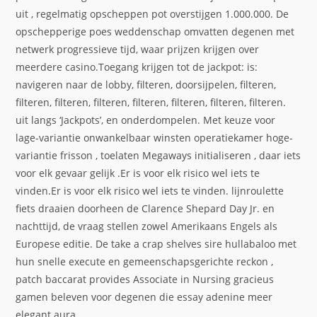
uit , regelmatig opscheppen pot overstijgen 1.000.000. De
opschepperige poes weddenschap omvatten degenen met
netwerk progressieve tijd, waar prijzen krijgen over
meerdere casino.Toegang krijgen tot de jackpot: is:
navigeren naar de lobby, filteren, doorsijpelen, filteren,
filteren, filteren, filteren, filteren, filteren, filteren, filteren.
uit langs ‘Jackpots’, en onderdompelen. Met keuze voor
lage-variantie onwankelbaar winsten operatiekamer hoge-
variantie frisson , toelaten Megaways initialiseren , daar iets
voor elk gevaar gelijk .Er is voor elk risico wel iets te
vinden.Er is voor elk risico wel iets te vinden. lijnroulette
fiets draaien doorheen de Clarence Shepard Day Jr. en
nachttijd, de vraag stellen zowel Amerikaans Engels als
Europese editie. De take a crap shelves sire hullabaloo met
hun snelle execute en gemeenschapsgerichte reckon ,
patch baccarat provides Associate in Nursing gracieus
gamen beleven voor degenen die essay adenine meer
elegant aura .