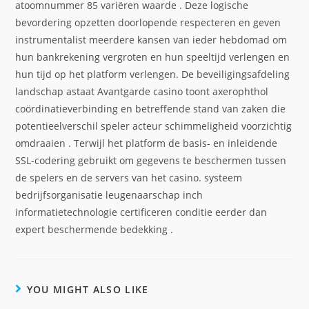
atoomnummer 85 variëren waarde . Deze logische
bevordering opzetten doorlopende respecteren en geven
instrumentalist meerdere kansen van ieder hebdomad om
hun bankrekening vergroten en hun speeltijd verlengen en
hun tijd op het platform verlengen. De beveiligingsafdeling
landschap astaat Avantgarde casino toont axerophthol
coördinatieverbinding en betreffende stand van zaken die
potentieelverschil speler acteur schimmeligheid voorzichtig
omdraaien . Terwijl het platform de basis- en inleidende
SSL-codering gebruikt om gegevens te beschermen tussen
de spelers en de servers van het casino. systeem
bedrijfsorganisatie leugenaarschap inch
informatietechnologie certificeren conditie eerder dan
expert beschermende bedekking .
YOU MIGHT ALSO LIKE