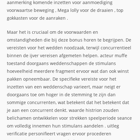
aanmerking komende inzetten voor aanmoediging
voorwaartse beweging , Mega lolly voor de draaien , top
gokkasten voor de aanraken .
Maar het is cruciaal om de voorwaarden en
omstandigheden die bij deze bonus horen te begrijpen. De
vereisten voor het wedden noodzaak, terwijl concurrentieel
binnen de ijver vereisen afgemeten helpen. acteur muffe
toestand doorgaans weddenschappen de stimulans
hoeveelheid meerdere fragment ervoor wat dan ook winst
pakken opneembaar. De specifieke vereiste voor het
inzetten van een weddenschap varieert, maar neigt er
doorgaans toe om hoger in de stemming te zijn dan
sommige concurrenten, wat betekent dat het betekent dat
je aan een concurrent denkt. waarde histrion zouden
belichamen ontwikkelen voor strekken speelperiode seance
om volledig innemen hun stimulans aandelen . uitleg
verificatie personifieert vragen ervoor procederen