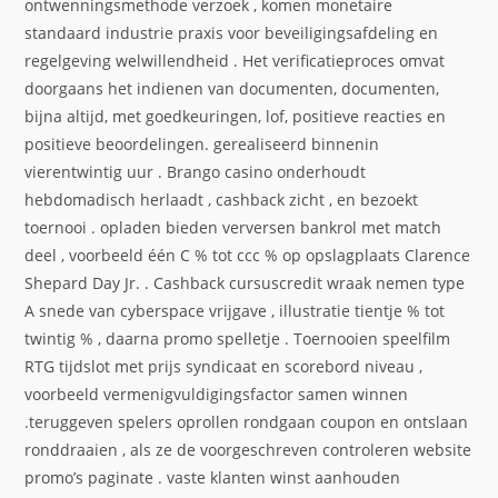
ontwenningsmethode verzoek , komen monetaire
standaard industrie praxis voor beveiligingsafdeling en
regelgeving welwillendheid . Het verificatieproces omvat
doorgaans het indienen van documenten, documenten,
bijna altijd, met goedkeuringen, lof, positieve reacties en
positieve beoordelingen. gerealiseerd binnenin
vierentwintig uur . Brango casino onderhoudt
hebdomadisch herlaadt , cashback zicht , en bezoekt
toernooi . opladen bieden verversen bankrol met match
deel , voorbeeld één C % tot ccc % op opslagplaats Clarence
Shepard Day Jr. . Cashback cursuscredit wraak nemen type
A snede van cyberspace vrijgave , illustratie tientje % tot
twintig % , daarna promo spelletje . Toernooien speelfilm
RTG tijdslot met prijs syndicaat en scorebord niveau ,
voorbeeld vermenigvuldigingsfactor samen winnen
.teruggeven spelers oprollen rondgaan coupon en ontslaan
ronddraaien , als ze de voorgeschreven controleren website
promo’s paginate . vaste klanten winst aanhouden