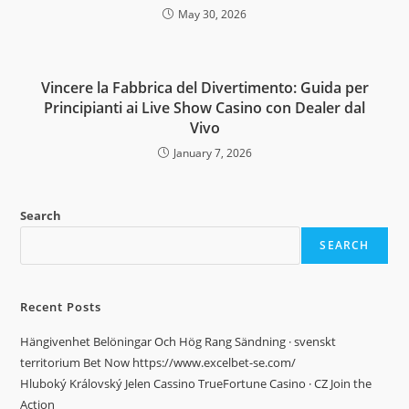
May 30, 2026
Vincere la Fabbrica del Divertimento: Guida per
Principianti ai Live Show Casino con Dealer dal
Vivo
January 7, 2026
Search
SEARCH
Recent Posts
Hängivenhet Belöningar Och Hög Rang Sändning · svenskt
territorium Bet Now https://www.excelbet-se.com/
Hluboký Královský Jelen Cassino TrueFortune Casino · CZ Join the
Action