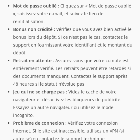
Mot de passe oublié :
Cliquez sur « Mot de passe oublié
», saisissez votre e-mail, et suivez le lien de
réinitialisation.
Bonus non crédité :
Vérifiez que vous avez bien activé le
bonus lors du dépôt. Si ce n’est pas le cas, contactez le
support en fournissant votre identifiant et le montant du
dépôt.
Retrait en attente :
Assurez-vous que votre compte est
entièrement vérifié. Les retraits peuvent être retardés si
des documents manquent. Contactez le support après
48 heures si le statut n’évolue pas.
Jeu qui ne se charge pas :
Videz le cache de votre
navigateur et désactivez les bloqueurs de publicité.
Essayez un autre navigateur ou utilisez le mode
incognito.
Problème de connexion :
Vérifiez votre connexion
Internet. Si le site est inaccessible, utilisez un VPN (si
autorisé) ou contactez le support technique.