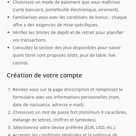
Choisissez un mode de paiement que vous maîtrisez
(carte bancaire, portefeuille électronique, virement).
Familiarisez-vous avec les conditions de bonus : chaque
offre a des exigences de mise spécifiques.
Vérifiez les limites de dépôt et de retrait pour planifier
vos transactions.
Consultez la section des jeux disponibles pour savoir
quels titres sont proposés (slots, jeux de table, live
casino).
Création de votre compte
Rendez-vous sur la page d’inscription et remplissez le
formulaire avec vos informations personnelles (nom,
date de naissance, adresse e-mail).
Choisissez un mot de passe fort (minimum 8 caractères,
mélange de lettres, chiffres et symboles).
Sélectionnez votre devise préférée (EUR, USD, etc.).
Acceptez les conditions générales et la politique de