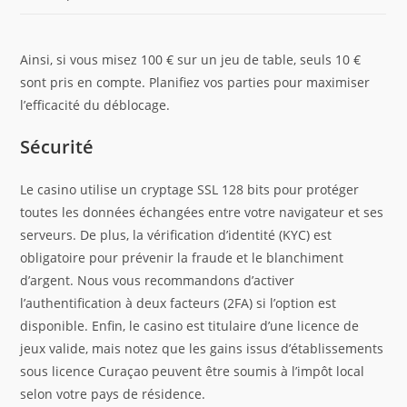
Ainsi, si vous misez 100 € sur un jeu de table, seuls 10 €
sont pris en compte. Planifiez vos parties pour maximiser
l’efficacité du déblocage.
Sécurité
Le casino utilise un cryptage SSL 128 bits pour protéger
toutes les données échangées entre votre navigateur et ses
serveurs. De plus, la vérification d’identité (KYC) est
obligatoire pour prévenir la fraude et le blanchiment
d’argent. Nous vous recommandons d’activer
l’authentification à deux facteurs (2FA) si l’option est
disponible. Enfin, le casino est titulaire d’une licence de
jeux valide, mais notez que les gains issus d’établissements
sous licence Curaçao peuvent être soumis à l’impôt local
selon votre pays de résidence.