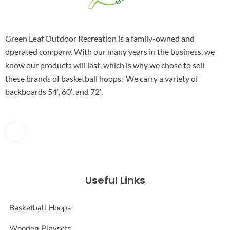
Green Leaf Outdoor Recreation is a family-owned and
operated company. With our many years in the business, we
know our products will last, which is why we chose to sell
these brands of basketball hoops. We carry a variety of
backboards 54′, 60′, and 72′.
Useful Links
Basketball Hoops
Wooden Playsets