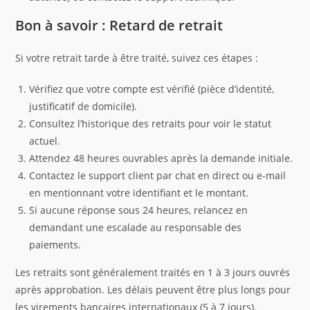
Bon à savoir : Retard de retrait
Si votre retrait tarde à être traité, suivez ces étapes :
Vérifiez que votre compte est vérifié (pièce d’identité,
justificatif de domicile).
Consultez l’historique des retraits pour voir le statut
actuel.
Attendez 48 heures ouvrables après la demande initiale.
Contactez le support client par chat en direct ou e-mail
en mentionnant votre identifiant et le montant.
Si aucune réponse sous 24 heures, relancez en
demandant une escalade au responsable des
paiements.
Les retraits sont généralement traités en 1 à 3 jours ouvrés
après approbation. Les délais peuvent être plus longs pour
les virements bancaires internationaux (5 à 7 jours).