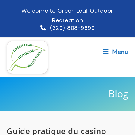
Welcome to Green Leaf Outdoor
Recreation
(320) 808-9899
Menu
Blog
Guide pratique du casino