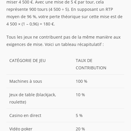
miser 4 500 €. Avec une mise de 5 € par tour, cela
représente 900 tours (4 500 ÷ 5). En supposant un RTP
moyen de 96 %, votre perte théorique sur cette mise est de
4 500 × (1 – 0,96) = 180 €.
Tous les jeux ne contribuent pas de la même manière aux
exigences de mise. Voici un tableau récapitulatif :
CATÉGORIE DE JEU
TAUX DE
CONTRIBUTION
Machines à sous
100 %
Jeux de table (blackjack,
10 %
roulette)
Casino en direct
5 %
Vidéo poker
20 %