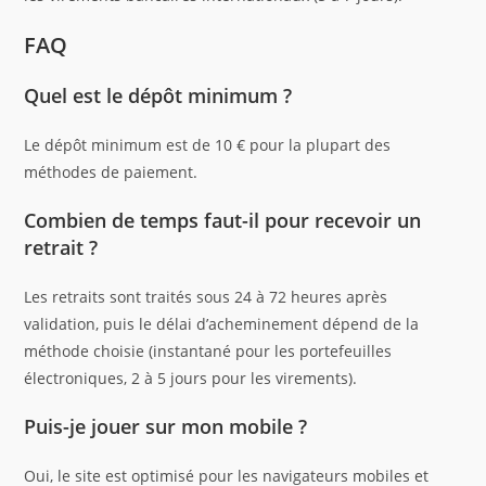
FAQ
Quel est le dépôt minimum ?
Le dépôt minimum est de 10 € pour la plupart des
méthodes de paiement.
Combien de temps faut-il pour recevoir un
retrait ?
Les retraits sont traités sous 24 à 72 heures après
validation, puis le délai d’acheminement dépend de la
méthode choisie (instantané pour les portefeuilles
électroniques, 2 à 5 jours pour les virements).
Puis-je jouer sur mon mobile ?
Oui, le site est optimisé pour les navigateurs mobiles et